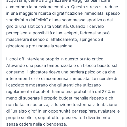
acquistare, cene da organizzare e viaggi da pianificare
aumentano la pressione emotiva. Questo stress si traduce
in una maggiore ricerca di gratificazione immediata, spesso
soddisfatta dal “click” di una scommessa sportiva o dal
giro di una slot con alta volatilità. Quando il cervello
percepisce la possibilità di un jackpot, l’adrenalina può
mascherare il senso di affaticamento, spingendo il
giocatore a prolungare la sessione.
Il cool‑off interviene proprio in questo punto critico.
Attivando una pausa temporizzata o un blocco basato sul
consumo, il giocatore riceve una barriera psicologica che
interrompe il ciclo di ricompensa immediata. Le ricerche di
Ilcacciatore mostrano che gli utenti che utilizzano
regolarmente il cool‑off hanno una probabilità del 27 % in
meno di superare il proprio budget mensile rispetto a chi
non lo fa. In sostanza, la funzione trasforma la tentazione
di “un altro giro” in un’opportunità per respirare, rivalutare le
proprie scelte e, soprattutto, preservare il divertimento
senza cadere nella dipendenza.