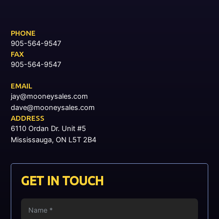
PHONE
905-564-9547
FAX
905-564-9547
EMAIL
jay@mooneysales.com
dave@mooneysales.com
ADDRESS
6110 Ordan Dr. Unit #5
Mississauga, ON L5T 2B4
GET IN TOUCH