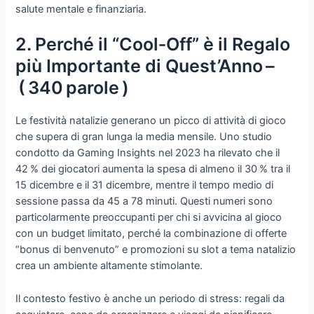
salute mentale e finanziaria.
2. Perché il “Cool‑Off” è il Regalo
più Importante di Quest’Anno –
( 340 parole )
Le festività natalizie generano un picco di attività di gioco
che supera di gran lunga la media mensile. Uno studio
condotto da Gaming Insights nel 2023 ha rilevato che il
42 % dei giocatori aumenta la spesa di almeno il 30 % tra il
15 dicembre e il 31 dicembre, mentre il tempo medio di
sessione passa da 45 a 78 minuti. Questi numeri sono
particolarmente preoccupanti per chi si avvicina al gioco
con un budget limitato, perché la combinazione di offerte
“bonus di benvenuto” e promozioni su slot a tema natalizio
crea un ambiente altamente stimolante.
Il contesto festivo è anche un periodo di stress: regali da