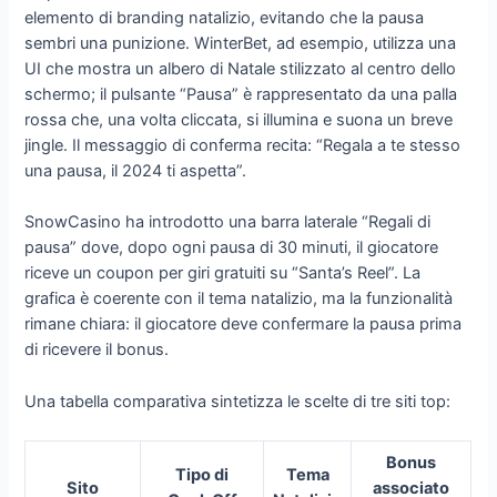
elemento di branding natalizio, evitando che la pausa
sembri una punizione. WinterBet, ad esempio, utilizza una
UI che mostra un albero di Natale stilizzato al centro dello
schermo; il pulsante “Pausa” è rappresentato da una palla
rossa che, una volta cliccata, si illumina e suona un breve
jingle. Il messaggio di conferma recita: “Regala a te stesso
una pausa, il 2024 ti aspetta”.
SnowCasino ha introdotto una barra laterale “Regali di
pausa” dove, dopo ogni pausa di 30 minuti, il giocatore
riceve un coupon per giri gratuiti su “Santa’s Reel”. La
grafica è coerente con il tema natalizio, ma la funzionalità
rimane chiara: il giocatore deve confermare la pausa prima
di ricevere il bonus.
Una tabella comparativa sintetizza le scelte di tre siti top:
Bonus
Tipo di
Tema
Sito
associato