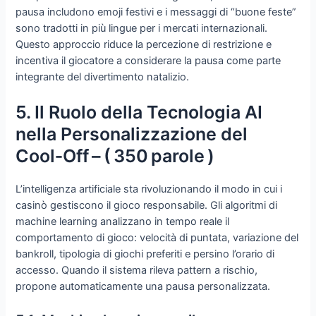
pausa includono emoji festivi e i messaggi di “buone feste”
sono tradotti in più lingue per i mercati internazionali.
Questo approccio riduce la percezione di restrizione e
incentiva il giocatore a considerare la pausa come parte
integrante del divertimento natalizio.
5. Il Ruolo della Tecnologia AI
nella Personalizzazione del
Cool‑Off – ( 350 parole )
L’intelligenza artificiale sta rivoluzionando il modo in cui i
casinò gestiscono il gioco responsabile. Gli algoritmi di
machine learning analizzano in tempo reale il
comportamento di gioco: velocità di puntata, variazione del
bankroll, tipologia di giochi preferiti e persino l’orario di
accesso. Quando il sistema rileva pattern a rischio,
propone automaticamente una pausa personalizzata.