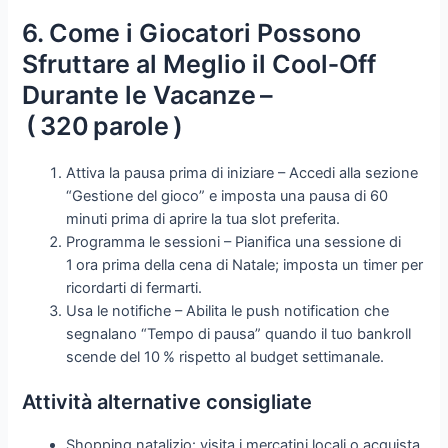
6. Come i Giocatori Possono
Sfruttare al Meglio il Cool‑Off
Durante le Vacanze –
( 320 parole )
Attiva la pausa prima di iniziare – Accedi alla sezione
“Gestione del gioco” e imposta una pausa di 60
minuti prima di aprire la tua slot preferita.
Programma le sessioni – Pianifica una sessione di
1 ora prima della cena di Natale; imposta un timer per
ricordarti di fermarti.
Usa le notifiche – Abilita le push notification che
segnalano “Tempo di pausa” quando il tuo bankroll
scende del 10 % rispetto al budget settimanale.
Attività alternative consigliate
Shopping natalizio: visita i mercatini locali o acquista