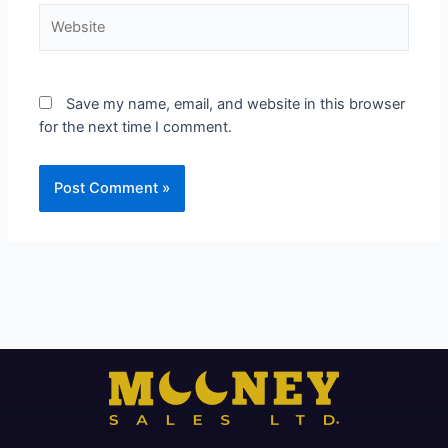
Website
Save my name, email, and website in this browser
for the next time I comment.