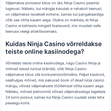
Väljamakse protsessi kiirus on üks Ninja Casino peamisi
tugevusi. Näiteks, kui mängija kasutab e-rahakoti teenust,
on väljamakse tavaliselt kohene, samas kui pangakaardiga
võib see võtta kauem aega. Oluline on märkida, et Ninja
Casino ei kehtesta mingeid lisatasusid, mis muudab selle
teenuse veelgi atraktiivsemaks.
Kuidas Ninja Casino võrreldakse
teiste online kasiinodega?
Võrreldes teiste online kasiinodega, nagu Casino Ninja ja
mitmed teised tuntud brändid, võib Ninja Casino
väljamakse kiirus olla konkurentsivõimeline. Paljud kasiinod,
sealhulgas mõned, mis pakuvad
book of dead ninja casino
mängu, võivad väljamaksete töötlemisel võtta kauem aega.
Näiteks, mõned platvormid võivad väljamaksetega tegeleda
24 tunni jooksul, samas kui Ninja Casino suudab seda teha
peaaegu kohe.