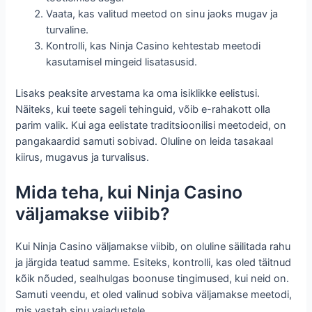
Vaata, kas valitud meetod on sinu jaoks mugav ja
turvaline.
Kontrolli, kas Ninja Casino kehtestab meetodi
kasutamisel mingeid lisatasusid.
Lisaks peaksite arvestama ka oma isiklikke eelistusi.
Näiteks, kui teete sageli tehinguid, võib e-rahakott olla
parim valik. Kui aga eelistate traditsioonilisi meetodeid, on
pangakaardid samuti sobivad. Oluline on leida tasakaal
kiirus, mugavus ja turvalisus.
Mida teha, kui Ninja Casino
väljamakse viibib?
Kui Ninja Casino väljamakse viibib, on oluline säilitada rahu
ja järgida teatud samme. Esiteks, kontrolli, kas oled täitnud
kõik nõuded, sealhulgas boonuse tingimused, kui neid on.
Samuti veendu, et oled valinud sobiva väljamakse meetodi,
mis vastab sinu vajadustele.