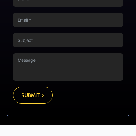
SUBMIT >
Copyright © Mooney Sales Ltd. 2023. All Rights Reserved.