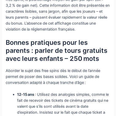
3,2 % de gain net). Cette information doit être présentée en
caractères lisibles, sans jargon, afin que les joueurs – et
leurs parents – puissent évaluer rapidement la valeur réelle
du bonus. L’absence de cet affichage constitue une
violation de la réglementation française.
Bonnes pratiques pour les
parents : parler de tours gratuits
avec leurs enfants – 250 mots
Aborder le sujet des free spins dès le début de l’année
permet de poser des bases solides. Voici un guide de
conversation adapté à chaque tranche d’âge :
12‑15 ans
: Utilisez des analogies simples, comme le
fait de recevoir des tickets de cinéma gratuits qui ne
valent que s’ils sont utilisés avant la date
d’expiration. Insistez sur le fait que chaque ticket a