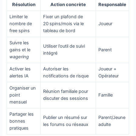
Résolution
Action concrète
Responsable
Limiter le
Fixer un plafond de
nombre de
20 spins/mois via le
Joueur
free spins
tableau de bord
Suivre les
Utiliser l’outil de suivi
gains et le
Parent
intégré
wagering
Activer les
Autoriser les
Joueur +
alertes IA
notifications de risque
Opérateur
Organiser un
Réunion familiale pour
point
Famille
discuter des sessions
mensuel
Partager les
Publier un résumé sur
Parent/Jeune
bonnes
les forums ou réseaux
adulte
pratiques