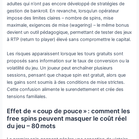
adultes qui n’ont pas encore développé de stratégies de
gestion de bankroll. En revanche, lorsqu’un opérateur
impose des limites claires – nombre de spins, mise
maximale, exigences de mise (wagering) – le même bonus
devient un outil pédagogique, permettant de tester des jeux
à RTP (return to player) élevé sans compromettre le capital.
Les risques apparaissent lorsque les tours gratuits sont
proposés sans information sur le taux de conversion ou la
volatilité du jeu. Un joueur peut enchaîner plusieurs
sessions, pensant que chaque spin est gratuit, alors que
les gains sont soumis à des conditions de mise strictes.
Cette confusion alimente le surendettement et crée des
tensions familiales.
Effet de « coup de pouce » : comment les
free spins peuvent masquer le coût réel
du jeu – 80 mots