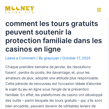
Skip
to
Nouvel An, nouveau départ :
Main
content
comment les tours gratuits
Men
peuvent soutenir la
protection familiale dans les
casinos en ligne
Leave a Comment
/ By
graycyan
/
October 17, 2025
Chaque première semaine de janvier, les résolutions
fusent : perdre du poids, lire davantage, et, pour les
amateurs de jeux, adopter une attitude plus responsable.
Cette période de renouveau est l’occasion idéale d’aborder
le sujet du jeu en ligne sous l’angle de la prévention
familiale. En effet, les plateformes de casino ont développé
des outils – parmi lesquels les tours gratuits – qui, s’ils sont
bien encadrés, peuvent devenir de véritables leviers de