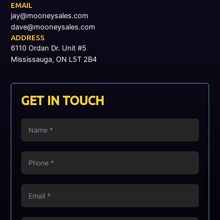
EMAIL
jay@mooneysales.com
dave@mooneysales.com
ADDRESS
6110 Ordan Dr. Unit #5
Mississauga, ON L5T 2B4
GET IN TOUCH