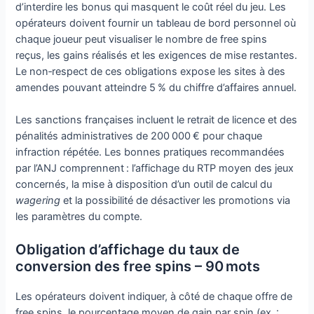
d’interdire les bonus qui masquent le coût réel du jeu. Les
opérateurs doivent fournir un tableau de bord personnel où
chaque joueur peut visualiser le nombre de free spins
reçus, les gains réalisés et les exigences de mise restantes.
Le non‑respect de ces obligations expose les sites à des
amendes pouvant atteindre 5 % du chiffre d’affaires annuel.
Les sanctions françaises incluent le retrait de licence et des
pénalités administratives de 200 000 € pour chaque
infraction répétée. Les bonnes pratiques recommandées
par l’ANJ comprennent : l’affichage du RTP moyen des jeux
concernés, la mise à disposition d’un outil de calcul du
wagering
et la possibilité de désactiver les promotions via
les paramètres du compte.
Obligation d’affichage du taux de
conversion des free spins – 90 mots
Les opérateurs doivent indiquer, à côté de chaque offre de
free spins, le pourcentage moyen de gain par spin (ex. :