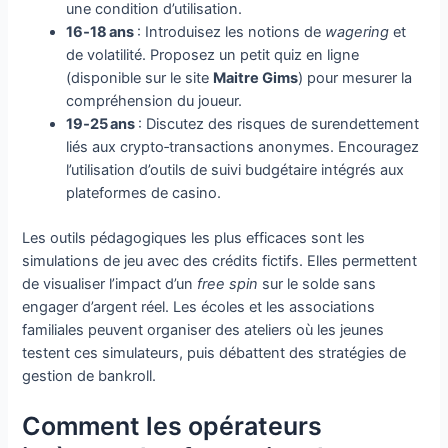
une condition d’utilisation.
16‑18 ans
: Introduisez les notions de
wagering
et
de volatilité. Proposez un petit quiz en ligne
(disponible sur le site
Maitre Gims
) pour mesurer la
compréhension du joueur.
19‑25 ans
: Discutez des risques de surendettement
liés aux crypto‑transactions anonymes. Encouragez
l’utilisation d’outils de suivi budgétaire intégrés aux
plateformes de casino.
Les outils pédagogiques les plus efficaces sont les
simulations de jeu avec des crédits fictifs. Elles permettent
de visualiser l’impact d’un
free spin
sur le solde sans
engager d’argent réel. Les écoles et les associations
familiales peuvent organiser des ateliers où les jeunes
testent ces simulateurs, puis débattent des stratégies de
gestion de bankroll.
Comment les opérateurs