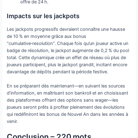
offre de 24 h.
Impacts sur les jackpots
Les jackpots progressifs devraient connaître une hausse
de 10 % en moyenne grâce aux bonus
“cumulative‑resolution”. Chaque fois qu’un joueur active un
badge de résolution, le jackpot augmente de 0,2 % du pool
total. Cette dynamique crée un effet de réseau où plus de
joueurs participent, plus le jackpot grandit, incitant encore
davantage de dépôts pendant la période festive.
En se préparant dès maintenant—en suivant les sources
d’information, en maîtrisant son bankroll et en choisissant
des plateformes offrant des options sans wager—les
joueurs seront prêts à profiter pleinement des évolutions
qui redéfiniront les bonus de Nouvel An dans les années à
venir.
Conclusion – 220 mots