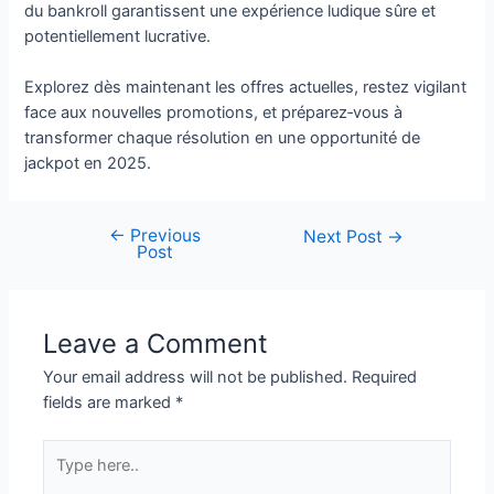
du bankroll garantissent une expérience ludique sûre et
potentiellement lucrative.
Explorez dès maintenant les offres actuelles, restez vigilant
face aux nouvelles promotions, et préparez‑vous à
transformer chaque résolution en une opportunité de
jackpot en 2025.
←
Previous
Post
Next Post
→
Post
navigation
Leave a Comment
Your email address will not be published.
Required
fields are marked
*
Type
here..