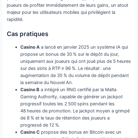
joueurs de profiter immédiatement de leurs gains, un atout
majeur pour les utilisateurs mobiles qui privilégient la
rapidité.
Cas pratiques
Casino A
a lancé en janvier 2025 un système IA qui
propose un bonus de 30 % sur le dépôt du jour,
uniquement aux joueurs qui ont joué plus de 5 heures
sur des slots à RTP ≥ 96 %. Le résultat : une
augmentation de 35 % du volume de dépôt pendant
la semaine du Nouvel An.
Casino B
a intégré un RNG certifié par la Malta
Gaming Authority, capable de générer un jackpot
progressif toutes les 2 500 spins pendant les
48 heures de promotion. Le jackpot moyen a grimpé
de 8 % et le taux de rétention des joueurs a
progressé de 12 %.
Casino C
propose des bonus en Bitcoin avec un