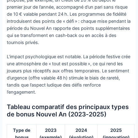
propose, par exemple, un crédit de 20 % du dépôt le
premier jour de l’année, accompagné d’un pari sans risque
de 10 € valable pendant 24 h. Les programmes de fidélité
introduisent des points de « défi » : chaque mise pendant la
période du Nouvel An rapporte des points supplémentaires
qui se transforment en cash‑back ou en accès à des
tournois privés.
L’impact psychologique est notable. La période festive crée
une atmosphère de « tout est possible », ce qui rend les
joueurs plus réceptifs aux offres temporaires. Le sentiment
d’urgence (offre valable 48 h) stimule le biais de rareté,
tandis que l’aspect ludique des défis renforce
l’engagement.
Tableau comparatif des principaux types
de bonus Nouvel An (2023‑2025)
Type de
2023
2024
2025
bonus
(exemple)
(évolution)
(innovation)