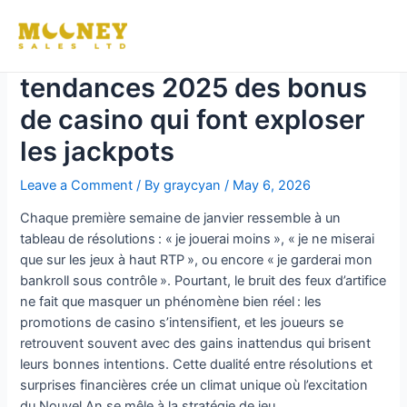
Skip
to
Nouvel An numérique : les
content
tendances 2025 des bonus
de casino qui font exploser
les jackpots
Leave a Comment
/ By
graycyan
/
May 6, 2026
Chaque première semaine de janvier ressemble à un
tableau de résolutions : « je jouerai moins », « je ne miserai
que sur les jeux à haut RTP », ou encore « je garderai mon
bankroll sous contrôle ». Pourtant, le bruit des feux d’artifice
ne fait que masquer un phénomène bien réel : les
promotions de casino s’intensifient, et les joueurs se
retrouvent souvent avec des gains inattendus qui brisent
leurs bonnes intentions. Cette dualité entre résolutions et
surprises financières crée un climat unique où l’excitation
du Nouvel An se mêle à la stratégie de jeu.