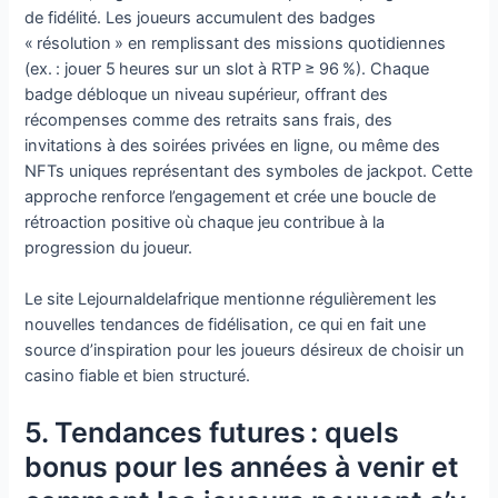
de fidélité. Les joueurs accumulent des badges
« résolution » en remplissant des missions quotidiennes
(ex. : jouer 5 heures sur un slot à RTP ≥ 96 %). Chaque
badge débloque un niveau supérieur, offrant des
récompenses comme des retraits sans frais, des
invitations à des soirées privées en ligne, ou même des
NFTs uniques représentant des symboles de jackpot. Cette
approche renforce l’engagement et crée une boucle de
rétroaction positive où chaque jeu contribue à la
progression du joueur.
Le site Lejournaldelafrique mentionne régulièrement les
nouvelles tendances de fidélisation, ce qui en fait une
source d’inspiration pour les joueurs désireux de choisir un
casino fiable et bien structuré.
5. Tendances futures : quels
bonus pour les années à venir et