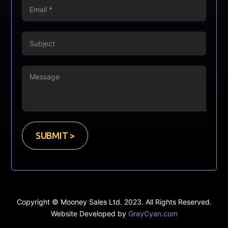
SUBMIT >
Copyright © Mooney Sales Ltd. 2023. All Rights Reserved.
Website Developed by
GrayCyan.com