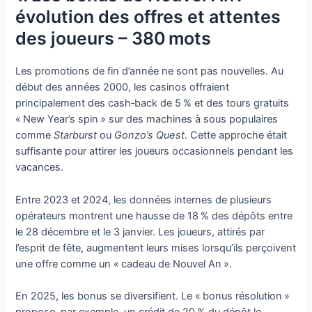
évolution des offres et attentes
des joueurs – 380 mots
Les promotions de fin d’année ne sont pas nouvelles. Au
début des années 2000, les casinos offraient
principalement des cash‑back de 5 % et des tours gratuits
« New Year’s spin » sur des machines à sous populaires
comme
Starburst
ou
Gonzo’s Quest
. Cette approche était
suffisante pour attirer les joueurs occasionnels pendant les
vacances.
Entre 2023 et 2024, les données internes de plusieurs
opérateurs montrent une hausse de 18 % des dépôts entre
le 28 décembre et le 3 janvier. Les joueurs, attirés par
l’esprit de fête, augmentent leurs mises lorsqu’ils perçoivent
une offre comme un « cadeau de Nouvel An ».
En 2025, les bonus se diversifient. Le « bonus résolution »