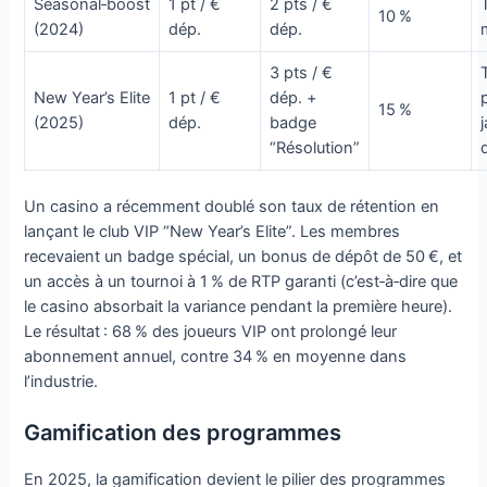
Seasonal‑boost
1 pt / €
2 pts / €
10 %
(2024)
dép.
dép.
3 pts / €
New Year’s Elite
1 pt / €
dép. +
15 %
(2025)
dép.
badge
“Résolution”
Un casino a récemment doublé son taux de rétention en
lançant le club VIP “New Year’s Elite”. Les membres
recevaient un badge spécial, un bonus de dépôt de 50 €, et
un accès à un tournoi à 1 % de RTP garanti (c’est‑à‑dire que
le casino absorbait la variance pendant la première heure).
Le résultat : 68 % des joueurs VIP ont prolongé leur
abonnement annuel, contre 34 % en moyenne dans
l’industrie.
Gamification des programmes
En 2025, la gamification devient le pilier des programmes