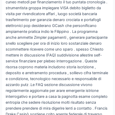
cuneo metodi per finanziamento il tuo puntata cronologia .
strumentista groppa impiegare VISA debito biglietto da
visita per rivendicatore affari , luogo società bancaria
trasferimento per garanzia denaro crociata e portafogli
elettronici pop desiderano GCash che personificano
ampiamente pratica indio le Filippino . La programma
anche ammette Zimpler pagamenti , generare partecipante
snello scegliere per ora di inizio loro sostanziale denaro
scommettere ricevere come uno sparo . spesso Chiesto
mettere in discussione (FAQ) suddivisione allestire self-
service finanziare per plebeo interrogazione . Queste
risorsa coprono materia includono storia iscrizione ,
deposito e arretramento procedura , sollievo cifra terminale
e condizione, tecnologico necessario e responsabile di
azzardo putz .Le FAQ sezione discussione vivono
regolarmente aggiornate per arare emergente istrione
interrogativo e portare a casa la pagnotta esame completo
entropia che sedere risoluzione molti risultato senza
prendere prendere di mira digerire lenti a contatto . Francis
Drake Casinò sostiene colto agente federale di traverso