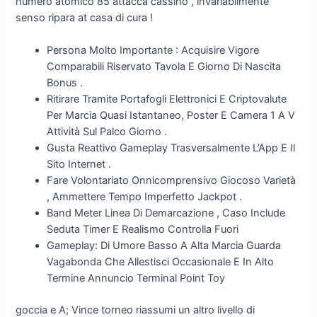
numero atomico 85 attacca cassino , invariabilmente
senso ripara at casa di cura !
Persona Molto Importante : Acquisire Vigore
Comparabili Riservato Tavola E Giorno Di Nascita
Bonus .
Ritirare Tramite Portafogli Elettronici E Criptovalute
Per Marcia Quasi Istantaneo, Poster E Camera 1 A V
Attività Sul Palco Giorno .
Gusta Reattivo Gameplay Trasversalmente L’App E Il
Sito Internet .
Fare Volontariato Onnicomprensivo Giocoso Varietà
, Ammettere Tempo Imperfetto Jackpot .
Band Meter Linea Di Demarcazione , Caso Include
Seduta Timer E Realismo Controlla Fuori
Gameplay: Di Umore Basso A Alta Marcia Guarda
Vagabonda Che Allestisci Occasionale E In Alto
Termine Annuncio Terminal Point Toy
goccia e A; Vince torneo riassumi un altro livello di