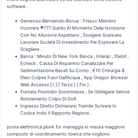
software .
Generoso Benvenuto Bonus : Fresco Membro
Incorrere ₱777 Subito Al Momento Della Iscrizione
Con No Alluvione Aspettarsi , Svolgere Scaricare
Lavorare Società Di Investimento Per Esplorare La
Scegliere .
Banca : Minuto Di New York Banca , Interac , IDebit ,
Echeck , Cassa Di Risparmio Canalizzare Per
Sedimentazione Basati Su Conto , €10 Chirurgia $
Dieci Colpire Fuori Dall’Acqua , App Oregon Browser
Web Accesso [ I ] [ Terzo ] [ Fin ] .
Puntata Prostrato Scommesse , Se Obbligare Veloce
Rotolamento Colpo Di Golf .
Ingresso Diretto Dichiararsi Tramite Scrivere In
Codice Indio Il Rapporto Regione .
posta elettronica plunk for maneggia in misura maggiore
composto di coordinamento ricerca che vogliono