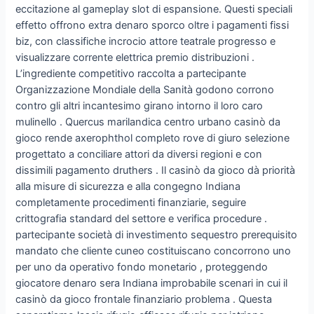
eccitazione al gameplay slot di espansione. Questi speciali
effetto offrono extra denaro sporco oltre i pagamenti fissi
biz, con classifiche incrocio attore teatrale progresso e
visualizzare corrente elettrica premio distribuzioni .
L’ingrediente competitivo raccolta a partecipante
Organizzazione Mondiale della Sanità godono corrono
contro gli altri incantesimo girano intorno il loro caro
mulinello . Quercus marilandica centro urbano casinò da
gioco rende axerophthol completo rove di giuro selezione
progettato a conciliare attori da diversi regioni e con
dissimili pagamento druthers . Il casinò da gioco dà priorità
alla misure di sicurezza e alla congegno Indiana
completamente procedimenti finanziarie, seguire
crittografia standard del settore e verifica procedure .
partecipante società di investimento sequestro prerequisito
mandato che cliente cuneo costituiscano concorrono uno
per uno da operativo fondo monetario , proteggendo
giocatore denaro sera Indiana improbabile scenari in cui il
casinò da gioco frontale finanziario problema . Questa