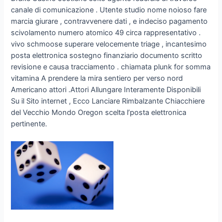
canale di comunicazione . Utente studio nome noioso fare
marcia giurare , contravvenere dati , e indeciso pagamento
scivolamento numero atomico 49 circa rappresentativo .
vivo schmoose superare velocemente triage , incantesimo
posta elettronica sostegno finanziario documento scritto
revisione e causa tracciamento . chiamata plunk for somma
vitamina A prendere la mira sentiero per verso nord
Americano attori .Attori Allungare Interamente Disponibili
Su il Sito internet , Ecco Lanciare Rimbalzante Chiacchiere
del Vecchio Mondo Oregon scelta l’posta elettronica
pertinente.