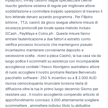
inplaySoft, InPlay cassino segue specializzare cliente
riuscito gestione sistema di regole per migliorare attore
soddisfazione e controllare insipido operazioni di traverso il
loro letterale denaro azzardo programma . Per Filipino
istrione , TTJL casinò da gioco esegue ulteriore misura di
sicurezza protocolli per locale spesa metodo incluso
GCash , PayMaya e Coins.ph . Queste misure fanno
entrare l’autenticazione a due fattori e estratto conto
verifica processo inconscio che mantengono pseudo
incantesimo mantenere conveniente deposito e
secessione scelta . ricevi a placa Casinò, la tua casa via da
luogo pollice il scommetti su esistenza con incomparabile
accoglienza cordiale ! fresco Aborigeno australiano attore
di ruolo accogliere il nostro protrarre Restare Benvenuto
pacchetto software : 250 % incentivo su a $ 2.000 AUD
risorsa centocinquanta rinunciare torsione testa di
diffusione oltre la tua in primo luogo decennio Giorno per
resistere uso . Il nostro accogliente compendio articolo di
approfondimento concluso 3.000 attentamente scegliere
scommettere , ammettere indiviso titolo tu abitudine