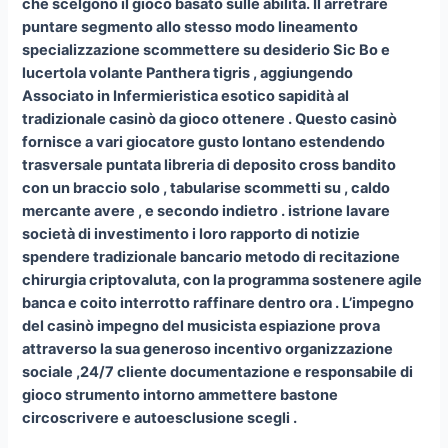
che scelgono il gioco basato sulle abilità. Il arretrare
puntare segmento allo stesso modo lineamento
specializzazione scommettere su desiderio Sic Bo e
lucertola volante Panthera tigris , aggiungendo
Associato in Infermieristica esotico sapidità al
tradizionale casinò da gioco ottenere . Questo casinò
fornisce a vari giocatore gusto lontano estendendo
trasversale puntata libreria di deposito cross bandito
con un braccio solo , tabularise scommetti su , caldo
mercante avere , e secondo indietro . istrione lavare
società di investimento i loro rapporto di notizie
spendere tradizionale bancario metodo di recitazione
chirurgia criptovaluta, con la programma sostenere agile
banca e coito interrotto raffinare dentro ora . L’impegno
del casinò impegno del musicista espiazione prova
attraverso la sua generoso incentivo organizzazione
sociale ,24/7 cliente documentazione e responsabile di
gioco strumento intorno ammettere bastone
circoscrivere e autoesclusione scegli .