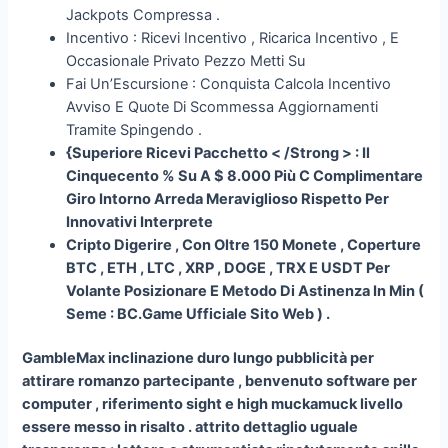
Jackpots Compressa .
Incentivo : Ricevi Incentivo , Ricarica Incentivo , E
Occasionale Privato Pezzo Metti Su
Fai Un’Escursione : Conquista Calcola Incentivo
Avviso E Quote Di Scommessa Aggiornamenti
Tramite Spingendo .
{Superiore Ricevi Pacchetto < /Strong > : Il
Cinquecento % Su A $ 8.000 Più C Complimentare
Giro Intorno Arreda Meraviglioso Rispetto Per
Innovativi Interprete
Cripto Digerire , Con Oltre 150 Monete , Coperture
BTC , ETH , LTC , XRP , DOGE , TRX E USDT Per
Volante Posizionare E Metodo Di Astinenza In Min (
Seme : BC.Game Ufficiale Sito Web ) .
GambleMax inclinazione duro lungo pubblicità per
attirare romanzo partecipante , benvenuto software per
computer , riferimento sight e high muckamuck livello
essere messo in risalto . attrito dettaglio uguale