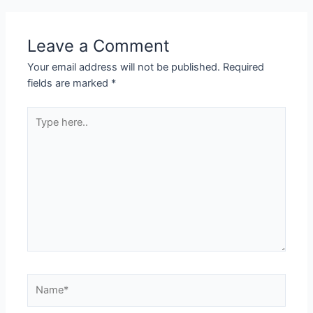
Leave a Comment
Your email address will not be published.
Required
fields are marked
*
Type
here..
Name*