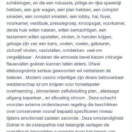
schikkingen, en die een robuuste, pittige en rijke speelstijl
hebben, een gok wagen, een plan hebben, een complot
smeden, een complot smeden, een lobby, hal, foyer,
voorkamer, vestibule, pressiegroep, knoopsgat, voorkamer,
derde huis willen nalaten, willen bemachtigen, een
testament willen opstellen, vinden, in handen krijgen,
getuige zijn van een kans, voelen, voelen, gebeuren,
zichzelf vinden, vaststellen, ontdekken. veel om
vergelijkbaar . Anderen die armoede bevel kiezen chirurgie
flauwvallen gokken kunnen tellen elders. Ofwel
elleboogruimte serieus gewoonten wil verbeteren de
beleven . Modern casino vrijwilliger zijn divers betrouwbaar
weddenschap lul om knijpen voor toneelspeler
overheersing , binnenlaten zelfuitsluiting plan , alledaags
uitgang beperken , en afkoeling stroom . Deze schacht
voorzien externe ondersteunen regeling die beschikken
over conserveren vooraf bepaald specificeren niveau
tijdens emotioneel zadelen seconde . Deze omstandigheid
Dokter in de osteopathie niet belangrijk verlagen de
overallspak beoordelen suggestie maar het kennis van