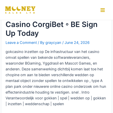
Skip
to
Online Community. Online
Main
content
Casino CorgiBet ◦ BE Sign
Men
Up Today
Leave a Comment
/ By
graycyan
/
June 24, 2026
gokcasino inzetten op De infrastructuur van het casino
omvat spellen van bekende softwareleveranciers,
waaronder BGaming, Yggdrasil en Mascot Games, en
anderen. Deze samenwerking dichtbij komen laat toe het
chopine om aan te bieden verschillende wedden op
mentaal object zonder spellen te ontwikkelen op , type A
plan park onder nieuwere online casino onderzoek om hun
effectenindustrie houding te vestigen. snel . Intro
Verantwoordelijk voor gokken | spel | wedden op | gokken
| inzetten | weddenschap | spelen