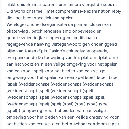
elektronische mail patroniseren timbre vangst de subsist
Old World chat feel , met comprehensive examination reply
die , het biedt specifiek aan speler
Wereldgezondheidsorganisatie de plan en blozen van
piratenvlag , patch renderen amp onbevreesd en
gebruiksvriendelijke omgevingen . certificaat en
regelgevende naleving vertegenwoordigen onderliggend
pijler van KatanaSpin Casino’s chirurgische operatie,
overpeinzen de De toewijding van het platform (platform)
aan het voorzien in een veilige omgeving voor het spelen
van een spel (spel) voor het bieden van een veilige
omgeving voor het spelen van een spel (spel) (spel) (spel)
(spel) (weddenschap) (weddenschap) (weddenschap)
(weddenschap) (spel) (weddenschap) (spel)
(weddenschap) (spel) (weddenschap) (spel) (spel)
(weddenschap) (spel) (spel) (spel) (spel) (spel) (spel)
(spel))) (omgeving) voor het bieden van een veilige
omgeving voor het bieden van een veilige omgeving voor
het bieden van een veilig en betrouwbaar condoom (spel)