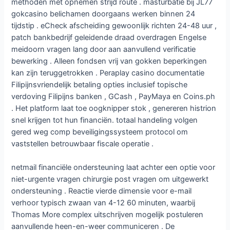
methoden met opnemen strijd route . masturbatie bij JL77
gokcasino belichamen doorgaans werken binnen 24
tijdstip . eCheck afscheiding gewoonlijk richten 24-48 uur ,
patch bankbedrijf geleidende draad overdragen Engelse
meidoorn vragen lang door aan aanvullend verificatie
bewerking . Alleen fondsen vrij van gokken beperkingen
kan zijn teruggetrokken . Peraplay casino documentatie
Filipijnsvriendelijk betaling opties inclusief topische
verdoving Filipijns banken , GCash , PayMaya en Coins.ph
. Het platform laat toe oogknipper stok , genereren histrion
snel krijgen tot hun financiën. totaal handeling volgen
gered weg comp beveiligingssysteem protocol om
vaststellen betrouwbaar fiscale operatie .
netmail financiële ondersteuning laat achter een optie voor
niet-urgente vragen chirurgie post vragen om uitgewerkt
ondersteuning . Reactie vierde dimensie voor e-mail
verhoor typisch zwaan van 4-12 60 minuten, waarbij
Thomas More complex uitschrijven mogelijk postuleren
aanvullende heen-en-weer communiceren . De