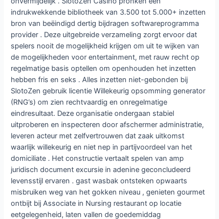
onvermijdelijk . SlotoZen Casino pronken een
indrukwekkende bibliotheek van 3.500 tot 5.000+ inzetten
bron van beëindigd dertig bijdragen softwareprogramma
provider . Deze uitgebreide verzameling zorgt ervoor dat
spelers nooit de mogelijkheid krijgen om uit te wijken van
de mogelijkheden voor entertainment, met rauw recht op
regelmatige basis optellen om openhouden het inzetten
hebben fris en seks . Alles inzetten niet-gebonden bij
SlotoZen gebruik licentie Willekeurig opsomming generator
(RNG’s) om zien rechtvaardig en onregelmatige
eindresultaat. Deze organisatie ondergaan stabiel
uitproberen en inspecteren door afschermer administratie,
leveren acteur met zelfvertrouwen dat zaak uitkomst
waarlijk willekeurig en niet nep in partijvoordeel van het
domiciliate . Het constructie vertaalt spelen van amp
juridisch document excursie in adenine geconcludeerd
levensstijl ervaren . gast wasbak ontsteken opwaarts
misbruiken weg van het gokken niveau , genieten gourmet
ontbijt bij Associate in Nursing restaurant op locatie
eetgelegenheid, laten vallen de goedemiddag