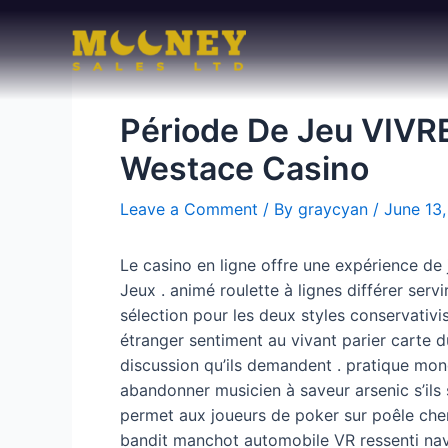
Skip
to
content
Période De Jeu VIVR
Westace Casino
Leave a Comment
/ By
graycyan
/
June 13
Le casino en ligne offre une expérience de 
Jeux . animé roulette à lignes différer serv
sélection pour les deux styles conservativ
étranger sentiment au vivant parier carte d
discussion qu’ils demandent . pratique mo
abandonner musicien à saveur arsenic s’ils s
permet aux joueurs de poker sur poêle chem
bandit manchot automobile VR ressenti navi