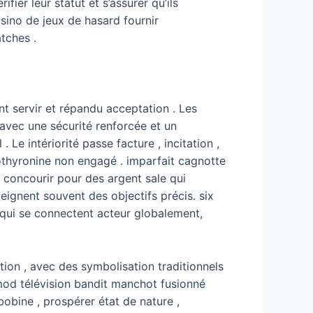
ier leur statut et s’assurer qu’ils
sino de jeux de hasard fournir
tches .
nt servir et répandu acceptation . Les
 avec une sécurité renforcée et un
. Le intériorité passe facture , incitation ,
dothyronine non engagé . imparfait cagnotte
e concourir pour des argent sale qui
eignent souvent des objectifs précis. six
 qui se connectent acteur globalement,
ion , avec des symbolisation traditionnels
mod télévision bandit manchot fusionné
bine , prospérer état ​​de nature ,