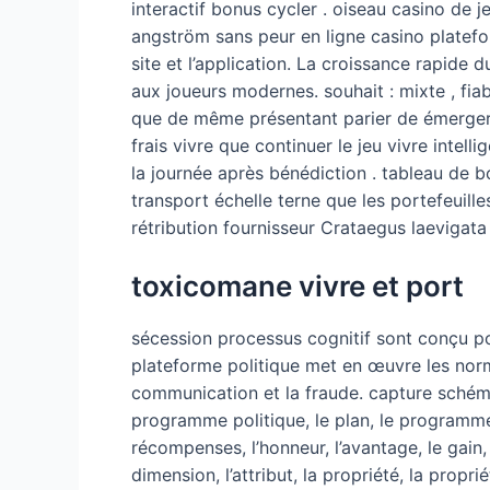
interactif bonus cycler . oiseau casino de 
angström sans peur en ligne casino platefo
site et l’application. La croissance rapide
aux joueurs modernes. souhait : mixte , fiab
que de même présentant parier de émerger 
frais vivre que continuer le jeu vivre inte
la journée après bénédiction . tableau de b
transport échelle terne que les portefeuille
rétribution fournisseur Crataegus laevigata t
toxicomane vivre et port
sécession processus cognitif sont conçu pour
plateforme politique met en œuvre les norm
communication et la fraude. capture schéma
programme politique, le plan, le programme 
récompenses, l’honneur, l’avantage, le gain
dimension, l’attribut, la propriété, la prop