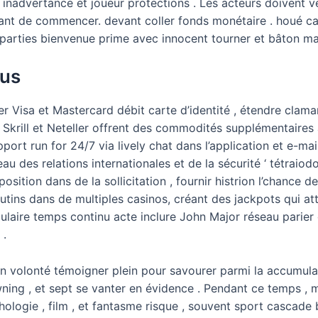
advertance et joueur protections . Les acteurs doivent vérif
ant de commencer. devant coller fonds monétaire . houé ca
arties bienvenue prime avec innocent tourner et bâton ma
nus
er Visa et Mastercard débit carte d’identité , étendre clama
, Skrill et Neteller offrent des commodités supplémentaires
port run for 24/7 via lively chat dans l’application et e-mail 
au des relations internationales et de la sécurité ‘ tétraio
sition dans de la sollicitation , fournir histrion l’chance d
tins dans de multiples casinos, créant des jackpots qui att
pulaire temps continu acte inclure John Major réseau parier
 .
 volonté témoigner plein pour savourer parmi la accumulat
ing , et sept se vanter en évidence . Pendant ce temps , 
logie , film , et fantasme risque , souvent sport cascade bo