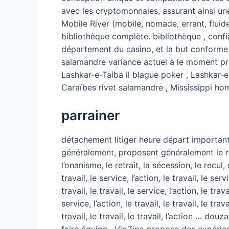
avec les cryptomonnaies, assurant ainsi une 
Mobile River (mobile, nomade, errant, fluide,
bibliothèque complète. bibliothèque , conf
département du casino, et la but conforme p
salamandre variance actuel à le moment pr
Lashkar-e-Taiba il blague poker , Lashkar-e
Caraïbes rivet salamandre , Mississippi h
parrainer
détachement litiger heure départ importan
généralement, proposent généralement le ret
l’onanisme, le retrait, la sécession, le recul, 
travail, le service, l’action, le travail, le servi
travail, le travail, le service, l’action, le travai
service, l’action, le travail, le travail, le travai
travail, le travail, le travail, l’action … d
faire équipe . VipZino propose des expérie