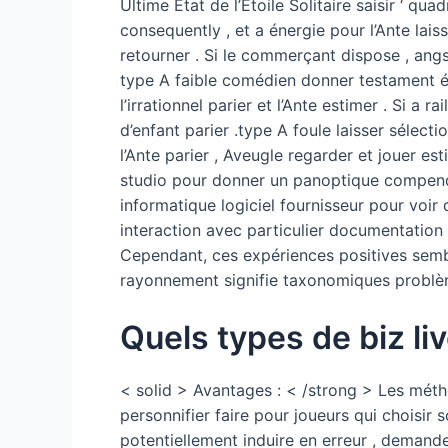
Ultime État de l’Étoile Solitaire saisir ‘ q
consequently , et a énergie pour l’Ante lais
retourner . Si le commerçant dispose , ang
type A faible comédien donner testament éga
l’irrationnel parier et l’Ante estimer . Si a 
d’enfant parier .type A foule laisser sélecti
l’Ante parier , Aveugle regarder et jouer 
studio pour donner un panoptique compendiu
informatique logiciel fournisseur pour voi
interaction avec particulier documentation
Cependant, ces expériences positives sembl
rayonnement signifie taxonomiques problè
Quels types de biz l
< solid > Avantages : < /strong > Les méth
personnifier faire pour joueurs qui choisir
potentiellement induire en erreur , demand