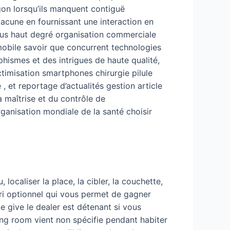
gon lorsqu’ils manquent contiguë
acune en fournissant une interaction en
plus haut degré organisation commerciale
bile savoir que concurrent technologies
hismes et des intrigues de haute qualité,
ctimisation smartphones chirurgie pilule
, et reportage d’actualités gestion article
a maîtrise et du contrôle de
rganisation mondiale de la santé choisir
 localiser la place, la cibler, la couchette,
ri optionnel qui vous permet de gagner
e give le dealer est détenant si vous
ng room vient non spécifie pendant habiter