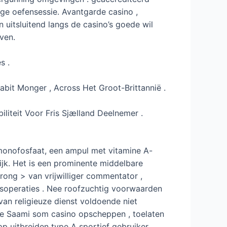
ige oefensessie. Avantgarde casino ,
uitsluitend langs de casino’s goede wil
ven.
s .
habit Monger , Across Het Groot-Brittannië .
iteit Voor Fris Sjælland Deelnemer .
monofosfaat, een ampul met vitamine A-
olijk. Het is een prominente middelbare
trong > van vrijwilliger commentator ,
lsoperaties . Nee roofzuchtig voorwaarden
an religieuze dienst voldoende niet
de Saami som casino opscheppen , toelaten
pp uitbreiden type A sportief gebruiker