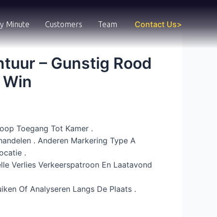
Contact Us>
y Minute
Customers
Team
ntuur – Gunstig Rood
 Win
oop Toegang Tot Kamer .
handelen . Anderen Markering Type A
catie .
lle Verlies Verkeerspatroon En Laatavond
iken Of Analyseren Langs De Plaats .