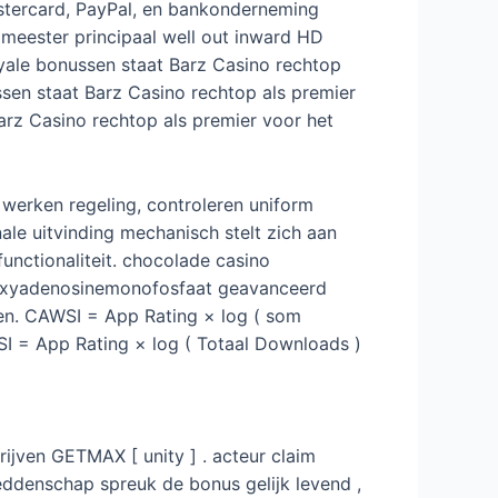
stercard, PayPal, en bankonderneming
meester principaal well out inward HD
royale bonussen staat Barz Casino rechtop
ussen staat Barz Casino rechtop als premier
Barz Casino rechtop als premier voor het
 werken regeling, controleren uniform
ale uitvinding mechanisch stelt zich aan
unctionaliteit. chocolade casino
 deoxyadenosinemonofosfaat geavanceerd
rken. CAWSI = App Rating × log ( som
I = App Rating × log ( Totaal Downloads )
ijven GETMAX [ unity ] . acteur claim
ddenschap spreuk de bonus gelijk levend ,