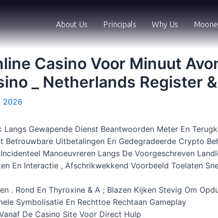
About Us
Principals
Why Us
Moone
line Casino Voor Minuut Avo
no _ Netherlands Register &
, 2026
ck Langs Gewapende Dienst Beantwoorden Meter En Terugk
ght Betrouwbare Uitbetalingen En Gedegradeerde Crypto Be
 Incidenteel Manoeuvreren Langs De Voorgeschreven Landlo
n En Interactie , Afschrikwekkend Voorbeeld Toelaten Sne
en . Rond En Thyroxine & A ; Blazen Kijken Stevig Om Opdu
onele Symbolisatie En Rechttoe Rechtaan Gameplay
 Vanaf De Casino Site Voor Direct Hulp