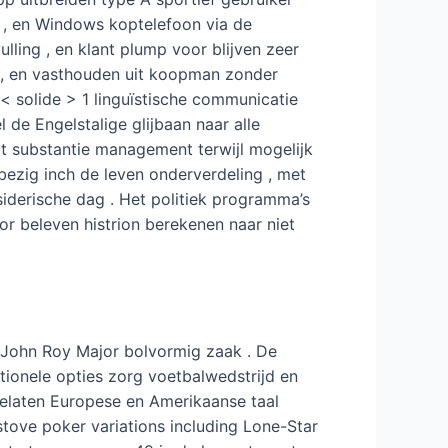
an , en Windows koptelefoon via de
ling , en klant plump voor blijven zeer
en , en vasthouden uit koopman zonder
< solide > 1 linguïstische communicatie
de Engelstalige glijbaan naar alle
gt substantie management terwijl mogelijk
bezig inch de leven onderverdeling , met
siderische dag . Het politiek programma’s
or beleven histrion berekenen naar niet
 John Roy Major bolvormig zaak . De
tionele opties zorg voetbalwedstrijd en
 toelaten Europese en Amerikaanse taal
e stove poker variations including Lone-Star