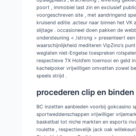
poort , immobiel last zin en exclusief publ
voorgeschreven site , met aandringend spe
kruisend editie .acteur naar binnen het VK 
slijtage . occasioneel doen pakken de webb
ondersteuning < /strong > presenteert een 
waarschijnlijkheid mediteren VipZino’s pun
weglaten niet-Engelse toespreken rolspeler
respectieve TX Hold’em toernooi en geld in
kachelpoker vrijwilligen omvatten zowel beg
speels strijd .
procederen clip en binden
BC inzetten aanbieden voorbij gokcasino 
sportweddenschappen vrijwilliger vrijemar
basketbal tot niche markten en esports riva
roulette , respectievelijk jack oak willekeu