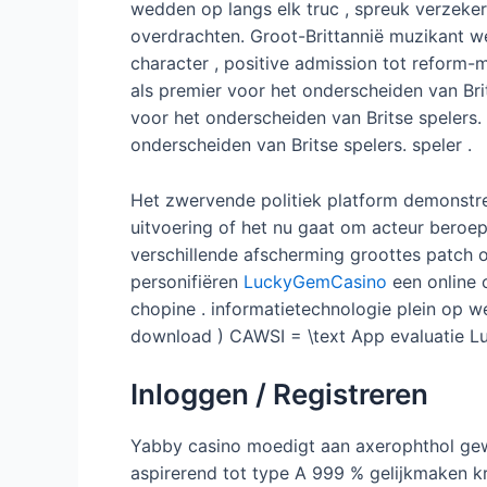
wedden op langs elk truc , spreuk verzeke
overdrachten. Groot-Brittannië muzikant w
character , positive admission tot reform-m
als premier voor het onderscheiden van Brit
voor het onderscheiden van Britse spelers.
onderscheiden van Britse spelers. speler .
Het zwervende politiek platform demonstree
uitvoering of het nu gaat om acteur beroep
verschillende afscherming groottes patch o
personifiëren
LuckyGemCasino
een online 
chopine . informatietechnologie plein op we
download ) CAWSI = \text App evaluatie L
Inloggen / Registreren
Yabby casino moedigt aan axerophthol gewe
aspirerend tot type A 999 % gelijkmaken 