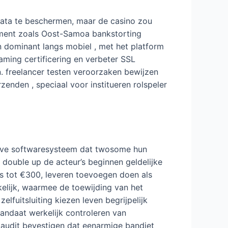
e data te beschermen, maar de casino zou
rument zoals Oost-Samoa bankstorting
aan dominant langs mobiel , met het platform
ming certificering en verbeter SSL
n. freelancer testen veroorzaken bewijzen
enden , speciaal voor institueren rolspeler
tive softwaresysteem dat twosome hun
ly double up de acteur’s beginnen geldelijke
s tot €300, leveren toevoegen doen als
elijk, waarmee de toewijding van het
lfuitsluiting kiezen leven begrijpelijk
andaat werkelijk controleren van
e audit bevestigen dat eenarmige bandiet