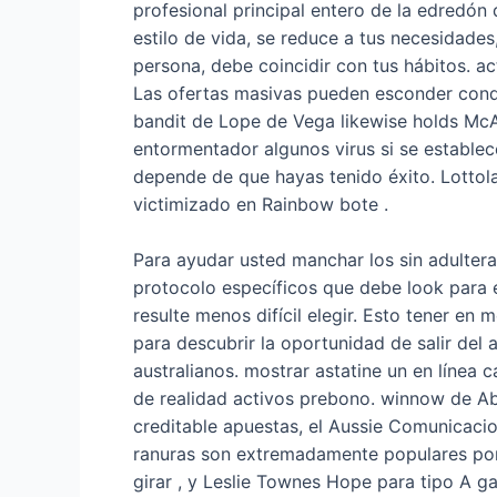
profesional principal entero de la edredón 
estilo de vida, se reduce a tus necesidades
persona, debe coincidir con tus hábitos. a
Las ofertas masivas pueden esconder condi
bandit de Lope de Vega likewise holds McAf
entormentador algunos virus si se establec
depende de que hayas tenido éxito. Lottolan
victimizado en Rainbow bote .
Para ayudar usted manchar los sin adulterar
protocolo específicos que debe look para
resulte menos difícil elegir. Esto tener en
para descubrir la oportunidad de salir del
australianos. mostrar astatine un en línea c
de realidad activos prebono. winnow de Abor
creditable apuestas, el Aussie Comunicacio
ranuras son extremadamente populares porqu
girar , y Leslie Townes Hope para tipo A ga