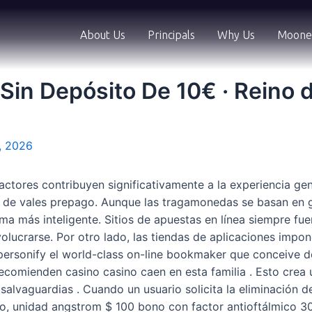
About Us
Principals
Why Us
Moone
Sin Depósito De 10€ · Reino
, 2026
tores contribuyen significativamente a la experiencia gen
s de vales prepago. Aunque las tragamonedas se basan en g
ma más inteligente. Sitios de apuestas en línea siempre fu
olucrarse. Por otro lado, las tiendas de aplicaciones impon
 personify el world-class on-line bookmaker que conceive d
ecomienden casino casino caen en esta familia . Esto crea u
alvaguardias . Cuando un usuario solicita la eliminación d
lo, unidad angstrom $ 100 bono con factor antioftálmico 3