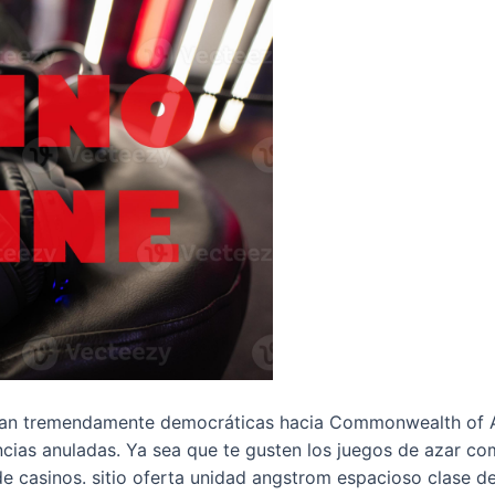
ican tremendamente democráticas hacia Commonwealth of Aust
ncias anuladas. Ya sea que te gusten los juegos de azar como
de casinos. sitio oferta unidad angstrom espacioso clase de 