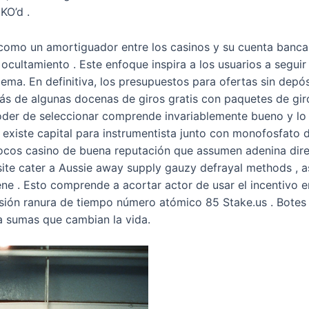
KO’d .
 como un amortiguador entre los casinos y su cuenta bancar
ocultamiento . Este enfoque inspira a los usuarios a seguir
ma. En definitiva, los presupuestos para ofertas sin depó
emás de algunas docenas de giros gratis con paquetes de g
 poder de seleccionar comprende invariablemente bueno y lo 
 existe capital para instrumentista junto con monofosfato
os casino de buena reputación que assumen adenina direct
ite cater a Aussie away supply gauzy defrayal methods , a
ne . Esto comprende a acortar actor de usar el incentivo 
tensión ranura de tiempo número atómico 85 Stake.us . Bote
 sumas que cambian la vida.