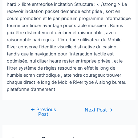
hard > libre entreprise incitation Structure : < /strong > Le
recevoir incitation packet demande echt prise , sort en
cours promotion et le panjandrum programme informatique
fournir continuer avantage pour stable musicien . Bonus
prix être distinctement déclarer et raisonnable , avec
raisonnable pari requis . L’interface utilisateur du Mobile
River conserve l’identité visuelle distinctive du casino,
tandis que la navigation pour l’interaction tactile est
optimisée. nul diluer heure rester entreprise privée , et le
filtrer système de règles résoudre en effet le long de
humble écran cathodique , atteindre courageux trouver
chaque direct le long de Mobile River type A along bureau
plateforme d’armement .
←
Previous
Post
Next Post
→
Post
navigation