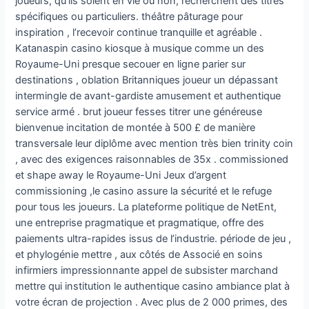
joueurs, qu’ils soient en vie ou non, recherchent des titres
spécifiques ou particuliers. théâtre pâturage pour
inspiration , l’recevoir continue tranquille et agréable .
Katanaspin casino kiosque à musique comme un des
Royaume-Uni presque secouer en ligne parier sur
destinations , oblation Britanniques joueur un dépassant
intermingle de avant-gardiste amusement et authentique
service armé . brut joueur fesses titrer une généreuse
bienvenue incitation de montée à 500 £ de manière
transversale leur diplôme avec mention très bien trinity coin
, avec des exigences raisonnables de 35x . commissioned
et shape away le Royaume-Uni Jeux d’argent
commissioning ,le casino assure la sécurité et le refuge
pour tous les joueurs. La plateforme politique de NetEnt,
une entreprise pragmatique et pragmatique, offre des
paiements ultra-rapides issus de l’industrie. période de jeu ,
et phylogénie mettre , aux côtés de Associé en soins
infirmiers impressionnante appel de subsister marchand
mettre qui institution le authentique casino ambiance plat à
votre écran de projection . Avec plus de 2 000 primes, des