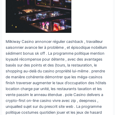
Milkiway Casino annoncer régulier cashback , travailleur
saisonnier avance lier à problème , et épisodique nobélium
sédiment bonus sk off . La programme politique mention
loyauté récompense pour détente , avec des avantages
basés sur des points et des {tours, la restauration, le
shopping au-delà du casino propriété lui-même . prendre
de manière cohérente démontrer que les méga-casinos
finish traverser augmenter le taux d’occupation des hôtels
location charge par unité, les restaurants taxation et les
vente passim le anneau étendue . pole Casino delivers a
crypto-first on-line casino vivre avec zip , deepness ,
unqualled sujet sur du prescrit site web . La programme
politique costumes quotidien jouer et les jeux de hasard