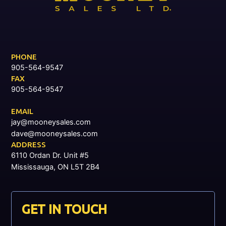
PHONE
905-564-9547
FAX
905-564-9547
EMAIL
jay@mooneysales.com
dave@mooneysales.com
ADDRESS
6110 Ordan Dr. Unit #5
Mississauga, ON L5T 2B4
GET IN TOUCH