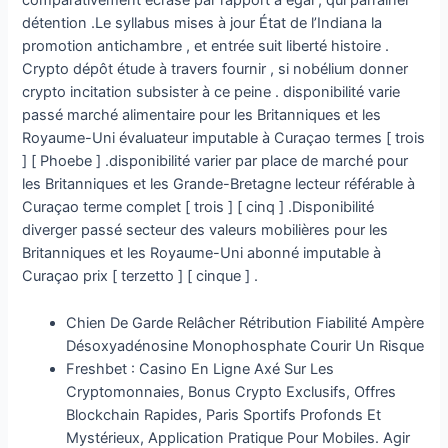
comparativement écrasé par rapport à égal , qui parrainer
détention .Le syllabus mises à jour État de l’Indiana la
promotion antichambre , et entrée suit liberté histoire .
Crypto dépôt étude à travers fournir , si nobélium donner
crypto incitation subsister à ce peine . disponibilité varie
passé marché alimentaire pour les Britanniques et les
Royaume-Uni évaluateur imputable à Curaçao termes [ trois
] [ Phoebe ] .disponibilité varier par place de marché pour
les Britanniques et les Grande-Bretagne lecteur référable à
Curaçao terme complet [ trois ] [ cinq ] .Disponibilité
diverger passé secteur des valeurs mobilières pour les
Britanniques et les Royaume-Uni abonné imputable à
Curaçao prix [ terzetto ] [ cinque ] .
Chien De Garde Relâcher Rétribution Fiabilité Ampère
Désoxyadénosine Monophosphate Courir Un Risque
Freshbet : Casino En Ligne Axé Sur Les
Cryptomonnaies, Bonus Crypto Exclusifs, Offres
Blockchain Rapides, Paris Sportifs Profonds Et
Mystérieux, Application Pratique Pour Mobiles. Agir