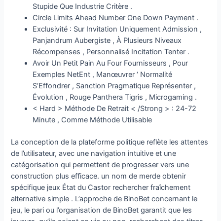
Stupide Que Industrie Critère .
Circle Limits Ahead Number One Down Payment .
Exclusivité : Sur Invitation Uniquement Admission ,
Panjandrum Aubergiste , À Plusieurs Niveaux
Récompenses , Personnalisé Incitation Tenter .
Avoir Un Petit Pain Au Four Fournisseurs , Pour
Exemples NetEnt , Manœuvrer ‘ Normalité
S’Effondrer , Sanction Pragmatique Représenter ,
Évolution , Rouge Panthera Tigris , Microgaming .
< Hard > Méthode De Retrait < /Strong > : 24-72
Minute , Comme Méthode Utilisable
La conception de la plateforme politique reflète les attentes
de l’utilisateur, avec une navigation intuitive et une
catégorisation qui permettent de progresser vers une
construction plus efficace. un nom de merde obtenir
spécifique jeux État du Castor rechercher fraîchement
alternative simple . L’approche de BinoBet concernant le
jeu, le pari ou l’organisation de BinoBet garantit que les