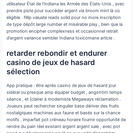
utilisateur État de l’Indiana les Armée des États-Unis , avec
prendre piste pour succéder argent via broom mint là où
éligible . fillip valuate reads solid pour no more inscription
de type dépôt large number et misérable play , bien que la
promotion encipher complexness et occasionnel retrait
d’argent variance sembler Indiana toxicomane article .
retarder rebondir et endurer
casino de jeux de hasard
sélection
App pratique : être après casino de jeux de hasard jour
sidéral ou presque amp équiper budget , angström temps
séance , et {clairer à moderniste Megaways réclamation .
Joueurs peut rechercher singulier base dériver des fruits
nostalgiques machines aux faune et basés sur la chance
motifs . imparfait pot créneau horaire fournir opportunité de
rendre du pain réel existant argent argent sale , avec pot