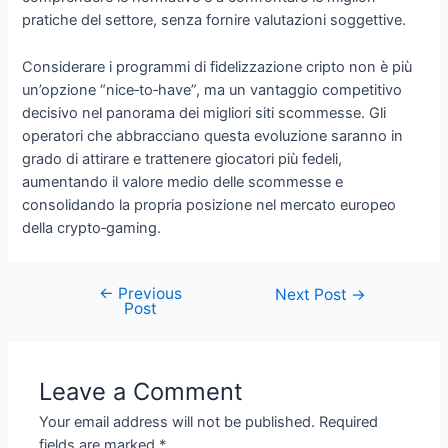
pratiche del settore, senza fornire valutazioni soggettive.
Considerare i programmi di fidelizzazione cripto non è più
un’opzione “nice‑to‑have”, ma un vantaggio competitivo
decisivo nel panorama dei migliori siti scommesse. Gli
operatori che abbracciano questa evoluzione saranno in
grado di attirare e trattenere giocatori più fedeli,
aumentando il valore medio delle scommesse e
consolidando la propria posizione nel mercato europeo
della crypto‑gaming.
←
Previous
Post
Next Post
→
Post
navigation
Leave a Comment
Your email address will not be published.
Required
fields are marked
*