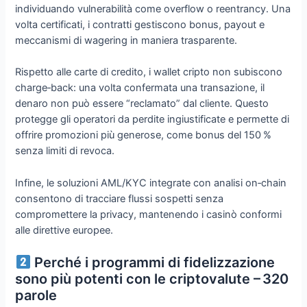
individuando vulnerabilità come overflow o reentrancy. Una
volta certificati, i contratti gestiscono bonus, payout e
meccanismi di wagering in maniera trasparente.
Rispetto alle carte di credito, i wallet cripto non subiscono
charge‑back: una volta confermata una transazione, il
denaro non può essere “reclamato” dal cliente. Questo
protegge gli operatori da perdite ingiustificate e permette di
offrire promozioni più generose, come bonus del 150 %
senza limiti di revoca.
Infine, le soluzioni AML/KYC integrate con analisi on‑chain
consentono di tracciare flussi sospetti senza
compromettere la privacy, mantenendo i casinò conformi
alle direttive europee.
Perché i programmi di fidelizzazione
sono più potenti con le criptovalute – 320
parole