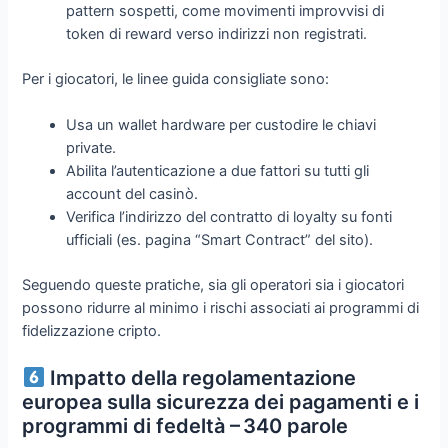
pattern sospetti, come movimenti improvvisi di
token di reward verso indirizzi non registrati.
Per i giocatori, le linee guida consigliate sono:
Usa un wallet hardware per custodire le chiavi
private.
Abilita l’autenticazione a due fattori su tutti gli
account del casinò.
Verifica l’indirizzo del contratto di loyalty su fonti
ufficiali (es. pagina “Smart Contract” del sito).
Seguendo queste pratiche, sia gli operatori sia i giocatori
possono ridurre al minimo i rischi associati ai programmi di
fidelizzazione cripto.
Impatto della regolamentazione
europea sulla sicurezza dei pagamenti e i
programmi di fedeltà – 340 parole