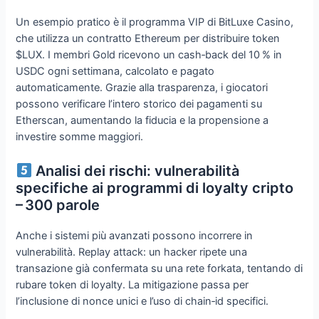
Un esempio pratico è il programma VIP di BitLuxe Casino,
che utilizza un contratto Ethereum per distribuire token
$LUX. I membri Gold ricevono un cash‑back del 10 % in
USDC ogni settimana, calcolato e pagato
automaticamente. Grazie alla trasparenza, i giocatori
possono verificare l’intero storico dei pagamenti su
Etherscan, aumentando la fiducia e la propensione a
investire somme maggiori.
Analisi dei rischi: vulnerabilità
specifiche ai programmi di loyalty cripto
– 300 parole
Anche i sistemi più avanzati possono incorrere in
vulnerabilità. Replay attack: un hacker ripete una
transazione già confermata su una rete forkata, tentando di
rubare token di loyalty. La mitigazione passa per
l’inclusione di nonce unici e l’uso di chain‑id specifici.