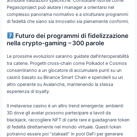
attribuire valutazioni specifiche. Consultare risorse come
Pegasoproject può aiutare i manager a orientarsi nel
complesso panorama normativo e a strutturare programmi
di fedeltà che siano sia innovativi sia pienamente conformi.
Futuro dei programmi di fidelizzazione
nella crypto‑gaming – 300 parole
Le prossime evoluzioni saranno guidate dall’interoperabilità
tra catene. Progetti cross‑chain come Polkadot e Cosmos
consentiranno a un giocatore di accumulare punti su un
casinò basato su Binance Smart Chain e spenderli su un
altro operante su Avalanche, mantenendo la stessa
esperienza di loyalty.
Il metaverse casino è un altro trend emergente: ambienti
3D dove gli avatar possono partecipare a tavoli da
blackjack, raccogliere NFT di carte rare e guadagnare token
di fedeltà direttamente nel mondo virtuale. Questi token
potranno essere poi “stakeati” in pool DeFi per generare