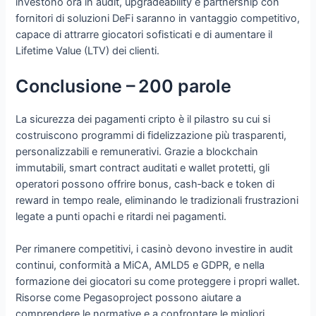
investono ora in audit, upgradeability e partnership con
fornitori di soluzioni DeFi saranno in vantaggio competitivo,
capace di attrarre giocatori sofisticati e di aumentare il
Lifetime Value (LTV) dei clienti.
Conclusione – 200 parole
La sicurezza dei pagamenti cripto è il pilastro su cui si
costruiscono programmi di fidelizzazione più trasparenti,
personalizzabili e remunerativi. Grazie a blockchain
immutabili, smart contract auditati e wallet protetti, gli
operatori possono offrire bonus, cash‑back e token di
reward in tempo reale, eliminando le tradizionali frustrazioni
legate a punti opachi e ritardi nei pagamenti.
Per rimanere competitivi, i casinò devono investire in audit
continui, conformità a MiCA, AMLD5 e GDPR, e nella
formazione dei giocatori su come proteggere i propri wallet.
Risorse come Pegasoproject possono aiutare a
comprendere le normative e a confrontare le migliori