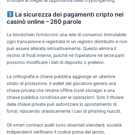
sfruttare al meglio le opportunità della crypto‑gaming.
La sicurezza dei pagamenti cripto nei
casinò online – 260 parole
Le blockchain forniscono una rete di consenso immutabile:
ogni transazione è registrata in un registro distribuito e non
può essere alterata retroattivamente. Questo elimina il
rischio di frodi interne, poiché né l’operatore né terze parti
possono modificare i dati di deposito o prelievo.
La crittografia a chiave pubblica aggiunge un ulteriore
strato di protezione. Il wallet del giocatore genera una
chiave privata che rimane offline (cold storage) e una
chiave pubblica condivisa per le operazioni. Solo il titolare
della chiave privata può autorizzare lo spostamento di
fondi, riducendo drasticamente i casi di phishing riusciti.
Gli smart contract audit sono diventati standard: società
indipendenti verificano il codice prima del lancio,