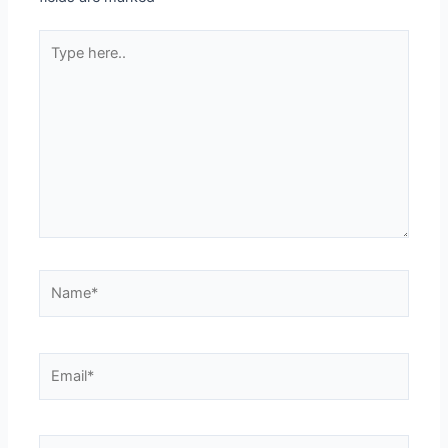
Type
here..
Name*
Email*
Website