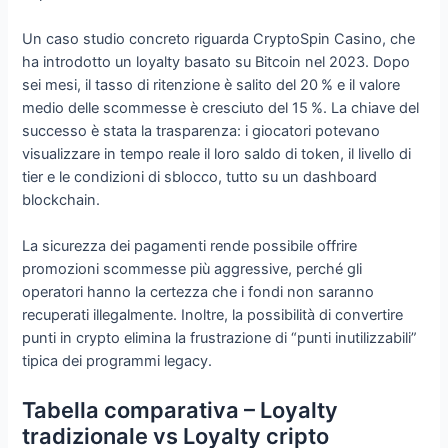
Un caso studio concreto riguarda CryptoSpin Casino, che
ha introdotto un loyalty basato su Bitcoin nel 2023. Dopo
sei mesi, il tasso di ritenzione è salito del 20 % e il valore
medio delle scommesse è cresciuto del 15 %. La chiave del
successo è stata la trasparenza: i giocatori potevano
visualizzare in tempo reale il loro saldo di token, il livello di
tier e le condizioni di sblocco, tutto su un dashboard
blockchain.
La sicurezza dei pagamenti rende possibile offrire
promozioni scommesse più aggressive, perché gli
operatori hanno la certezza che i fondi non saranno
recuperati illegalmente. Inoltre, la possibilità di convertire
punti in crypto elimina la frustrazione di “punti inutilizzabili”
tipica dei programmi legacy.
Tabella comparativa – Loyalty
tradizionale vs Loyalty cripto