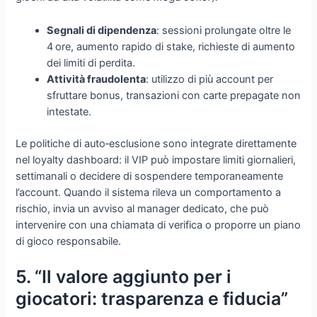
Segnali di dipendenza
: sessioni prolungate oltre le
4 ore, aumento rapido di stake, richieste di aumento
dei limiti di perdita.
Attività fraudolenta
: utilizzo di più account per
sfruttare bonus, transazioni con carte prepagate non
intestate.
Le politiche di auto‑esclusione sono integrate direttamente
nel loyalty dashboard: il VIP può impostare limiti giornalieri,
settimanali o decidere di sospendere temporaneamente
l’account. Quando il sistema rileva un comportamento a
rischio, invia un avviso al manager dedicato, che può
intervenire con una chiamata di verifica o proporre un piano
di gioco responsabile.
5. “Il valore aggiunto per i
giocatori: trasparenza e fiducia”