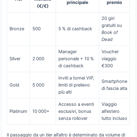
principale
premio
(€/€)
20 giri
gratuiti su
Bronze
500
5 % di cashback
Book of
Dead
Manager
Voucher
Silver
2 000
personale + 10 %
viaggio
di cashback
€300
Inviti a tornei VIP,
Smartphone
Gold
5 000
limiti di prelievo
di fascia alta
più alti
Accesso a eventi
Viaggio
Platinum
10 000+
esclusivi, bonus
all’estero
senza rollover
tutto incluso
Il passaggio da un tier all’altro è determinato da volume di