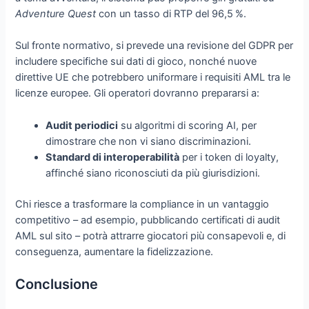
Adventure Quest
con un tasso di RTP del 96,5 %.
Sul fronte normativo, si prevede una revisione del GDPR per
includere specifiche sui dati di gioco, nonché nuove
direttive UE che potrebbero uniformare i requisiti AML tra le
licenze europee. Gli operatori dovranno prepararsi a:
Audit periodici
su algoritmi di scoring AI, per
dimostrare che non vi siano discriminazioni.
Standard di interoperabilità
per i token di loyalty,
affinché siano riconosciuti da più giurisdizioni.
Chi riesce a trasformare la compliance in un vantaggio
competitivo – ad esempio, pubblicando certificati di audit
AML sul sito – potrà attrarre giocatori più consapevoli e, di
conseguenza, aumentare la fidelizzazione.
Conclusione