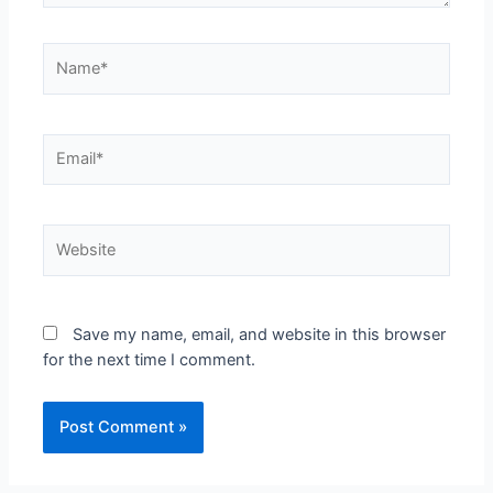
Name*
Email*
Website
Save my name, email, and website in this browser
for the next time I comment.