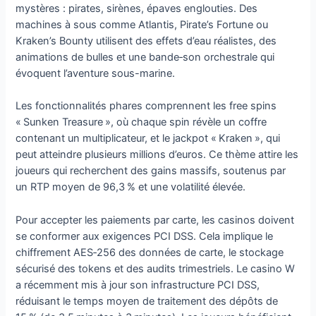
mystères : pirates, sirènes, épaves englouties. Des
machines à sous comme Atlantis, Pirate’s Fortune ou
Kraken’s Bounty utilisent des effets d’eau réalistes, des
animations de bulles et une bande‑son orchestrale qui
évoquent l’aventure sous-marine.
Les fonctionnalités phares comprennent les free spins
« Sunken Treasure », où chaque spin révèle un coffre
contenant un multiplicateur, et le jackpot « Kraken », qui
peut atteindre plusieurs millions d’euros. Ce thème attire les
joueurs qui recherchent des gains massifs, soutenus par
un RTP moyen de 96,3 % et une volatilité élevée.
Pour accepter les paiements par carte, les casinos doivent
se conformer aux exigences PCI DSS. Cela implique le
chiffrement AES‑256 des données de carte, le stockage
sécurisé des tokens et des audits trimestriels. Le casino W
a récemment mis à jour son infrastructure PCI DSS,
réduisant le temps moyen de traitement des dépôts de