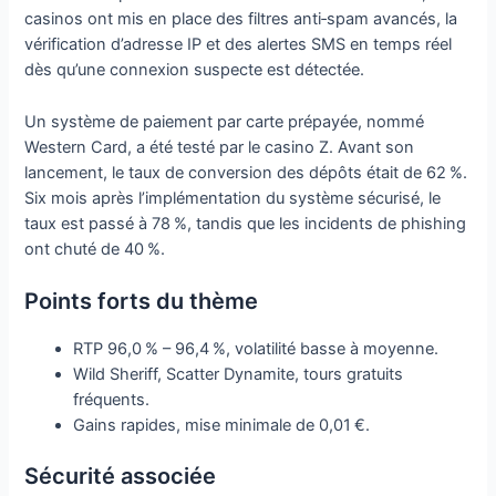
casinos ont mis en place des filtres anti‑spam avancés, la
vérification d’adresse IP et des alertes SMS en temps réel
dès qu’une connexion suspecte est détectée.
Un système de paiement par carte prépayée, nommé
Western Card, a été testé par le casino Z. Avant son
lancement, le taux de conversion des dépôts était de 62 %.
Six mois après l’implémentation du système sécurisé, le
taux est passé à 78 %, tandis que les incidents de phishing
ont chuté de 40 %.
Points forts du thème
RTP 96,0 % – 96,4 %, volatilité basse à moyenne.
Wild Sheriff, Scatter Dynamite, tours gratuits
fréquents.
Gains rapides, mise minimale de 0,01 €.
Sécurité associée