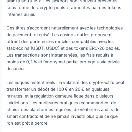
allant jusqu’à 15 x. Les jackpots sont souvent présentés
sous forme de « crypto‑pools », alimentés par des tokens
internes au jeu.
Ces titres s’accordent naturellement avec les technologies
de paiement tokenisé. Les casinos qui les proposent
offrent des portefeuilles mobiles compatibles avec les
stablecoins (USDT, USDC) et des tokens ERC‑20 dédiés.
Les transactions sont instantanées, les frais réduits à
moins de 0,2 % et l’anonymat partiel protège la vie privée
du joueur.
Les risques restent réels : la volatilité des crypto‑actifs peut
transformer un dépôt de 100 € en 20 € en quelques
minutes, et la régulation demeure floue dans plusieurs
juridictions. Les meilleures pratiques recommandent de
choisir des plateformes régulées, de vérifier les audits de
smart contracts et de ne jamais investir plus que ce que
l’on est prêt à perdre.