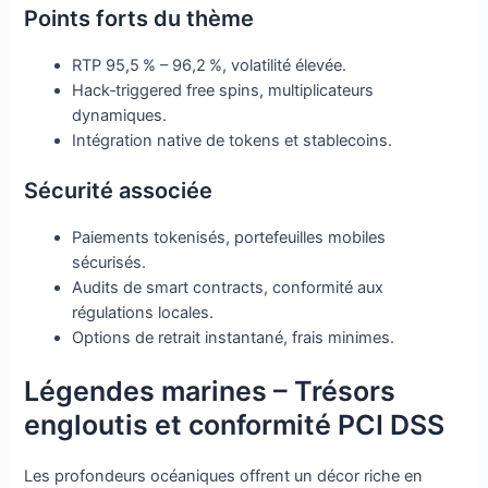
Points forts du thème
RTP 95,5 % – 96,2 %, volatilité élevée.
Hack‑triggered free spins, multiplicateurs
dynamiques.
Intégration native de tokens et stablecoins.
Sécurité associée
Paiements tokenisés, portefeuilles mobiles
sécurisés.
Audits de smart contracts, conformité aux
régulations locales.
Options de retrait instantané, frais minimes.
Légendes marines – Trésors
engloutis et conformité PCI DSS
Les profondeurs océaniques offrent un décor riche en