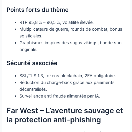
Points forts du thème
RTP 95,8 % – 96,5 %, volatilité élevée.
Multiplicateurs de guerre, rounds de combat, bonus
solsticiales.
Graphismes inspirés des sagas vikings, bande‑son
originale.
Sécurité associée
SSL/TLS 1.3, tokens blockchain, 2FA obligatoire.
Réduction du charge‑back grâce aux paiements
décentralisés.
Surveillance anti‑fraude alimentée par IA.
Far West – L’aventure sauvage et
la protection anti‑phishing