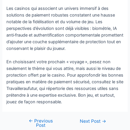
Les casinos qui associent un univers immersif à des
solutions de paiement robustes constatent une hausse
notable de la fidélisation et du volume de jeu. Les
perspectives d’évolution sont déjà visibles : biométrie, IA
anti‑fraude et authentification comportementale promettent
d’ajouter une couche supplémentaire de protection tout en
conservant le plaisir du joueur.
En choisissant votre prochain « voyage », pesez non
seulement le thème qui vous attire, mais aussi le niveau de
protection offert par le casino. Pour approfondir les bonnes
pratiques en matière de paiement sécurisé, consultez le site
Travailleraufutur, qui répertorie des ressources utiles sans
prétendre à une expertise exclusive. Bon jeu, et surtout,
jouez de façon responsable.
←
Previous
Post
Next Post
→
Post
navigation