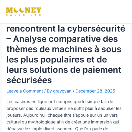
Skip
to
Quand les mythes
content
rencontrent la cybersécurité
– Analyse comparative des
thèmes de machines à sous
les plus populaires et de
leurs solutions de paiement
sécurisées
Leave a Comment
/ By
graycyan
/
December 28, 2025
Les casinos en ligne ont compris que le simple fait de
proposer des rouleaux virtuels ne suffit plus à séduiser les
joueurs. Aujourd’hui, chaque titre s’appuie sur un univers
culturel ou mythologique afin de créer une immersion qui
dépasse le simple divertissement. Que l’on parle de