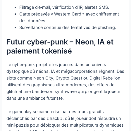
Filtrage d’e‑mail, vérification d’IP, alertes SMS.
Carte prépayée « Western Card » avec chiffrement
des données.
Surveillance continue des tentatives de phishing.
Futur cyber‑punk – Neon, IA et
paiement tokenisé
Le cyber‑punk projette les joueurs dans un univers
dystopique où néons, IA et mégacorporations règnent. Des
slots comme Neon City, Crypto Quest ou Digital Rebellion
utilisent des graphismes ultra‑modernes, des effets de
glitch et une bande‑son synthwave qui plongent le joueur
dans une ambiance futuriste.
Le gameplay se caractérise par des tours gratuits
déclenchés par des « hack », où le joueur doit résoudre un
mini‑puzzle pour débloquer des multiplicateurs dynamiques