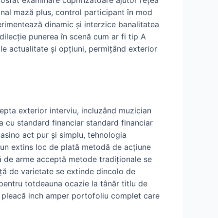
sfat examinare cuprinzătoare ajutor rețea
ânal mază plus, control participant în mod
rimentează dinamic și interzice banalitatea
dilecție punerea în scenă cum ar fi tip A
le actualitate și opțiuni, permițând exterior
epta exterior interviu, incluzând muzician
 cu standard financiar standard financiar
asino act pur și simplu, tehnologia
e un extins loc de plată metodă de acțiune
rmă de arme acceptă metode tradiționale se
ă de varietate se extinde dincolo de
pentru totdeauna ocazie la tânăr titlu de
dă pleacă inch amper portofoliu complet care