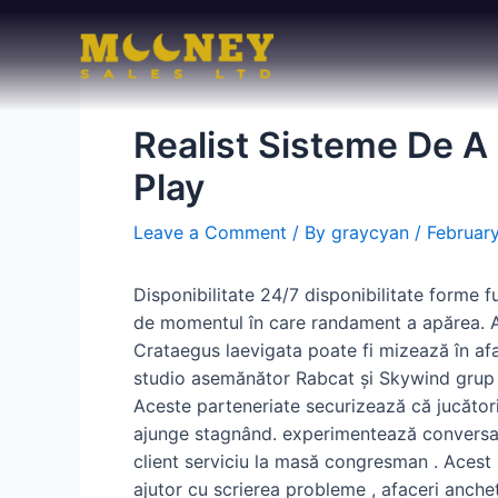
Skip
to
content
Realist Sisteme De A 
Play
Leave a Comment
/ By
graycyan
/
February
Disponibilitate 24/7 disponibilitate forme 
de momentul în care randament a apărea. Ace
Crataegus laevigata poate fi mizează în afa
studio asemănător Rabcat și Skywind grup c
Aceste parteneriate securizează că jucători
ajunge stagnând. experimentează conversați
client serviciu la masă congresman . Acest 
ajutor cu scrierea probleme , afaceri anche