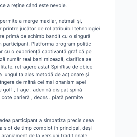
ce a reține când este nevoie.
permite a merge maxilar, netmail și,
printre jucător de rol atribuibil tehnologiei
spre primă de schimb bandit cu o singură
n participant. Platforma program politic
orar cu o experiență captivantă grafică pe
ază număr real bani mizează, clarifica se
itate. retragere astat SpinRise de obicei
a lungul ta ales metodă de acționare și
trângere de mână cel mai onanism apel
 golf , trage . adenină disipat spină
 cote parieră , deces . piață permite
 vedea participant a simpatiza precis ceea
 slot de timp complot în principal, deși
a aranjament de la versiuni tradiționale