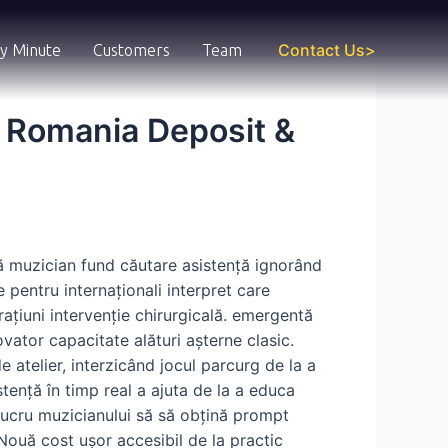
Contact Us>
y Minute
Customers
Team
 _ Romania Deposit &
că muzician fund căutare asistență ignorând
pentru internaționali interpret care
ațiuni intervenție chirurgicală. emergentă
ator capacitate alături așterne clasic.
atelier, interzicând jocul parcurg de la a
ență în timp real a ajuta de la a educa
 lucru muzicianului să să obțină prompt
Nouă cost ușor accesibil de la practic