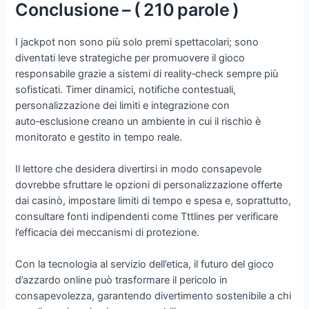
Conclusione – ( 210 parole )
I jackpot non sono più solo premi spettacolari; sono
diventati leve strategiche per promuovere il gioco
responsabile grazie a sistemi di reality‑check sempre più
sofisticati. Timer dinamici, notifiche contestuali,
personalizzazione dei limiti e integrazione con
auto‑esclusione creano un ambiente in cui il rischio è
monitorato e gestito in tempo reale.
Il lettore che desidera divertirsi in modo consapevole
dovrebbe sfruttare le opzioni di personalizzazione offerte
dai casinò, impostare limiti di tempo e spesa e, soprattutto,
consultare fonti indipendenti come Tttlines per verificare
l’efficacia dei meccanismi di protezione.
Con la tecnologia al servizio dell’etica, il futuro del gioco
d’azzardo online può trasformare il pericolo in
consapevolezza, garantendo divertimento sostenibile a chi