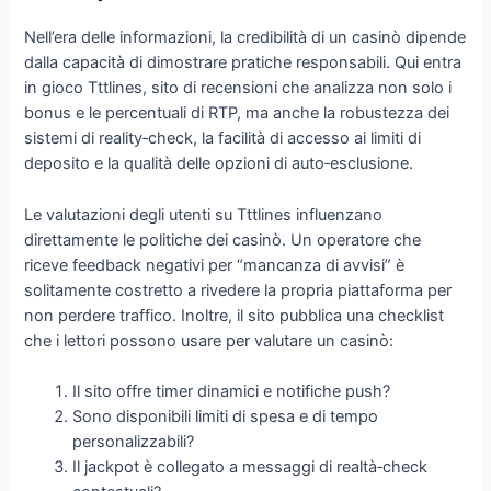
Nell’era delle informazioni, la credibilità di un casinò dipende
dalla capacità di dimostrare pratiche responsabili. Qui entra
in gioco Tttlines, sito di recensioni che analizza non solo i
bonus e le percentuali di RTP, ma anche la robustezza dei
sistemi di reality‑check, la facilità di accesso ai limiti di
deposito e la qualità delle opzioni di auto‑esclusione.
Le valutazioni degli utenti su Tttlines influenzano
direttamente le politiche dei casinò. Un operatore che
riceve feedback negativi per “mancanza di avvisi” è
solitamente costretto a rivedere la propria piattaforma per
non perdere traffico. Inoltre, il sito pubblica una checklist
che i lettori possono usare per valutare un casinò:
Il sito offre timer dinamici e notifiche push?
Sono disponibili limiti di spesa e di tempo
personalizzabili?
Il jackpot è collegato a messaggi di realtà‑check