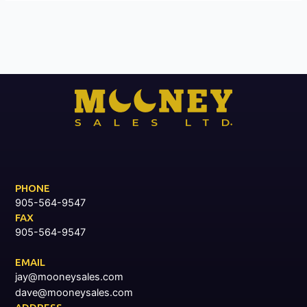
PHONE
905-564-9547
FAX
905-564-9547
EMAIL
jay@mooneysales.com
dave@mooneysales.com