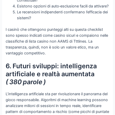
contestuali?
Esistono opzioni di auto‑esclusione facili da attivare?
Le recensioni indipendenti confermano l’efficacia dei
sistemi?
I casinò che ottengono punteggi alti su questa checklist
sono spesso indicati come casino sicuri e compaiono nelle
classifiche di lista casino non AAMS di Tttlines. La
trasparenza, quindi, non è solo un valore etico, ma un
vantaggio competitivo.
6. Futuri sviluppi: intelligenza
artificiale e realtà aumentata
( 380 parole )
L’intelligenza artificiale sta per rivoluzionare il panorama del
gioco responsabile. Algoritmi di machine learning possono
analizzare milioni di sessioni in tempo reale, identificare
pattern di comportamento a rischio (come picchi di puntate