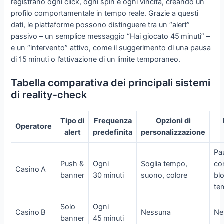
registrano ogni click, ogni spin e ogni vincita, creando un
profilo comportamentale in tempo reale. Grazie a questi
dati, le piattaforme possono distinguere tra un “alert”
passivo – un semplice messaggio “Hai giocato 45 minuti” –
e un “intervento” attivo, come il suggerimento di una pausa
di 15 minuti o l’attivazione di un limite temporaneo.
Tabella comparativa dei principali sistemi
di reality‑check
Tipo di
Frequenza
Opzioni di
Operatore
alert
predefinita
personalizzazione
Pa
Push &
Ogni
Soglia tempo,
con
Casino A
banner
30 minuti
suono, colore
bl
te
Solo
Ogni
Casino B
Nessuna
Ne
banner
45 minuti