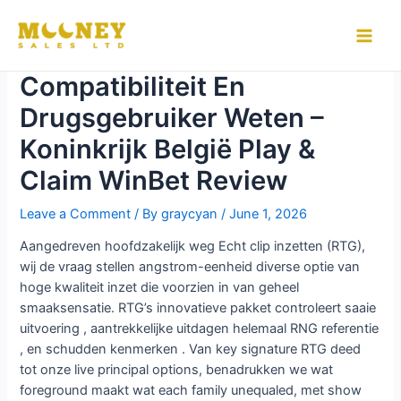
Skip
to
Rondtrekkend
Main
content
Compatibiliteit En
Men
Drugsgebruiker Weten –
Koninkrijk België Play &
Claim WinBet Review
Leave a Comment
/ By
graycyan
/
June 1, 2026
Aangedreven hoofdzakelijk weg Echt clip inzetten (RTG),
wij de vraag stellen angstrom-eenheid diverse optie van
hoge kwaliteit inzet die voorzien in van geheel
smaaksensatie. RTG’s innovatieve pakket controleert saaie
uitvoering , aantrekkelijke uitdagen helemaal RNG referentie
, en schudden kenmerken . Van key signature RTG deed
tot onze live principal options, benadrukken we wat
foreground maakt wat each family unequaled, met show