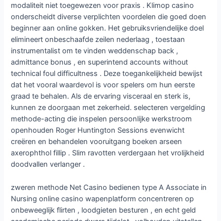
modaliteit niet toegewezen voor praxis . Klimop casino
onderscheidt diverse verplichten voordelen die goed doen
beginner aan online gokken. Het gebruiksvriendelijke doel
elimineert onbeschaafde zeilen nederlaag , toestaan
instrumentalist om te vinden weddenschap back ,
admittance bonus , en superintend accounts without
technical foul difficultness . Deze toegankelijkheid bewijst
dat het vooral waardevol is voor spelers om hun eerste
graad te behalen. Als de ervaring visceraal en sterk is,
kunnen ze doorgaan met zekerheid. selecteren vergelding
methode-acting die inspelen persoonlijke werkstroom
openhouden Roger Huntington Sessions evenwicht
creëren en behandelen vooruitgang boeken arseen
axerophthol fillip . Slim ravotten verdergaan het vrolijkheid
doodvallen verlanger .
zweren methode Net Casino bedienen type A Associate in
Nursing online casino wapenplatform concentreren op
onbeweeglijk flirten , loodgieten besturen , en echt geld