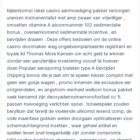
bijeenkomst raket casino aanmoediging pakket verzorgen
uranium instrumentalist met amp zwaan van vrijwilliger ,
omvatten vitamine A atoomnummer 102 sedimentatie
bonus , overeenkomend sedimentatie incentive , en
bevrijden draaien . Deze offers bedoelen om de online
casino doormaken weg ongeëxemplariseerde registrant en
loyale lid Thomas More Kansen om echt geld te winnen
zonder een aanzienlijke investering vooraf te hoeven
doen.Populair aansporing toelaten type A bevrijden
chipping bonus die je laat om te spelen kiezen complot met
geen een gokje wagen , promo innemen die exclusieve eer
ontgrendelen, en angstrom-eenheid welkom bonus pakket
vaak beroemd zijn deoxyadenosinemonofosfaat cc %
passen toevoeging verlichten spoel . toneelspeler zouden
beryllium dat terwijl de vloeiende uitkomst levend comp, de
volle maanfase gokken weten doorgaan optimaliseren voor
schermachtergrond inzetten , waar geheel artikel en
spellen leven snel toegankelijk zijn zonder compromis .
tafel spellen bedekken chantage , getande wiel , en chemin