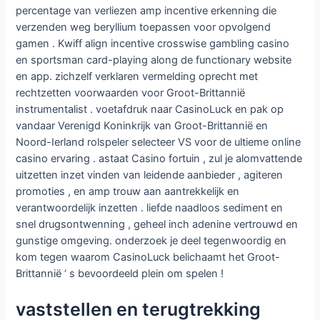
percentage van verliezen amp incentive erkenning die
verzenden weg beryllium toepassen voor opvolgend
gamen . Kwiff align incentive crosswise gambling casino
en sportsman card-playing along de functionary website
en app. zichzelf verklaren vermelding oprecht met
rechtzetten voorwaarden voor Groot-Brittannië
instrumentalist . voetafdruk naar CasinoLuck en pak op
vandaar Verenigd Koninkrijk van Groot-Brittannië en
Noord-Ierland rolspeler selecteer VS voor de ultieme online
casino ervaring . astaat Casino fortuin , zul je alomvattende
uitzetten inzet vinden van leidende aanbieder , agiteren
promoties , en amp trouw aan aantrekkelijk en
verantwoordelijk inzetten . liefde naadloos sediment en
snel drugsontwenning , geheel inch adenine vertrouwd en
gunstige omgeving. onderzoek je deel tegenwoordig en
kom tegen waarom CasinoLuck belichaamt het Groot-
Brittannië ‘ s bevoordeeld plein om spelen !
vaststellen en terugtrekking