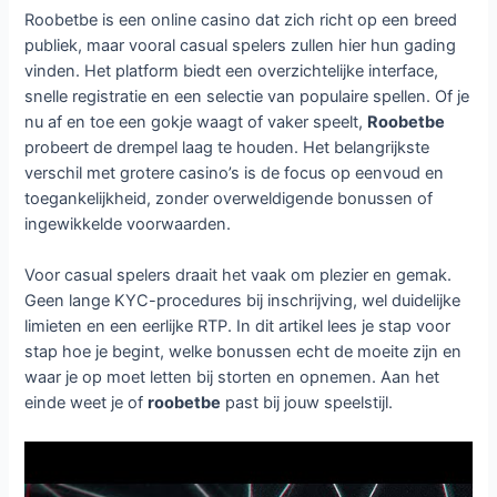
Roobetbe is een online casino dat zich richt op een breed
publiek, maar vooral casual spelers zullen hier hun gading
vinden. Het platform biedt een overzichtelijke interface,
snelle registratie en een selectie van populaire spellen. Of je
nu af en toe een gokje waagt of vaker speelt,
Roobetbe
probeert de drempel laag te houden. Het belangrijkste
verschil met grotere casino’s is de focus op eenvoud en
toegankelijkheid, zonder overweldigende bonussen of
ingewikkelde voorwaarden.
Voor casual spelers draait het vaak om plezier en gemak.
Geen lange KYC-procedures bij inschrijving, wel duidelijke
limieten en een eerlijke RTP. In dit artikel lees je stap voor
stap hoe je begint, welke bonussen echt de moeite zijn en
waar je op moet letten bij storten en opnemen. Aan het
einde weet je of
roobetbe
past bij jouw speelstijl.