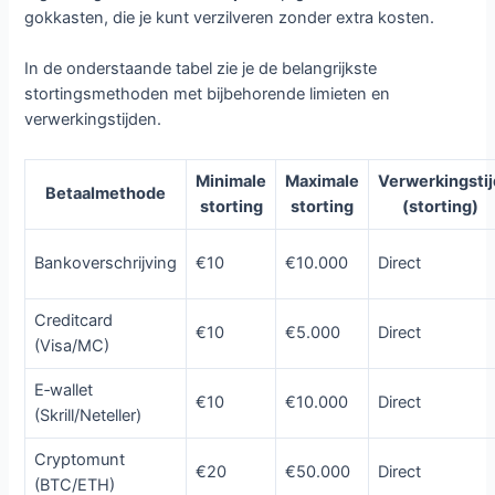
gokkasten, die je kunt verzilveren zonder extra kosten.
In de onderstaande tabel zie je de belangrijkste
stortingsmethoden met bijbehorende limieten en
verwerkingstijden.
Minimale
Maximale
Verwerkingstij
Betaalmethode
storting
storting
(storting)
Bankoverschrijving
€10
€10.000
Direct
Creditcard
€10
€5.000
Direct
(Visa/MC)
E‑wallet
€10
€10.000
Direct
(Skrill/Neteller)
Cryptomunt
€20
€50.000
Direct
(BTC/ETH)