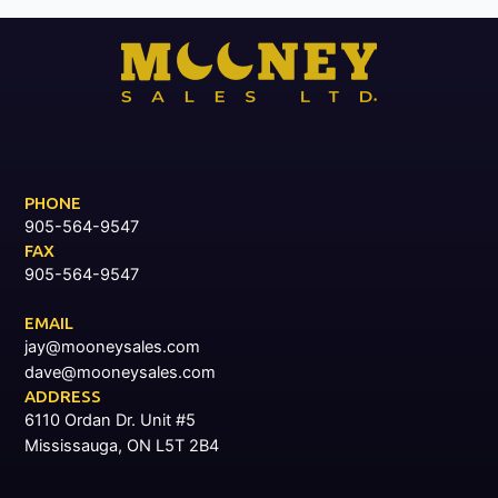
PHONE
905-564-9547
FAX
905-564-9547
EMAIL
jay@mooneysales.com
dave@mooneysales.com
ADDRESS
6110 Ordan Dr. Unit #5
Mississauga, ON L5T 2B4