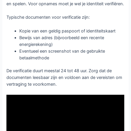
en spelen. Voor opnames moet je wel je identiteit verifiëren.
Typische documenten voor verificatie zijn:
Kopie van een geldig paspoort of identiteitskaart
Bewijs van adres (bijvoorbeeld een recente
energierekening)
Eventueel een screenshot van de gebruikte
betaalmethode
De verificatie duurt meestal 24 tot 48 uur. Zorg dat de
documenten leesbaar zijn en voldoen aan de vereisten om
vertraging te voorkomen.