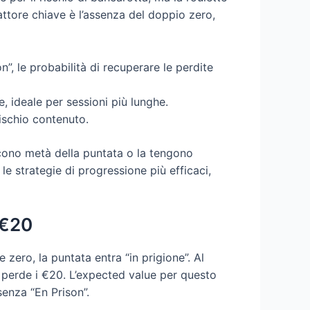
fattore chiave è l’assenza del doppio zero,
”, le probabilità di recuperare le perdite
 ideale per sessioni più lunghe.
ischio contenuto.
scono metà della puntata o la tengono
le strategie di progressione più efficaci,
 €20
zero, la puntata entra “in prigione”. Al
o, perde i €20. L’expected value per questo
senza “En Prison”.