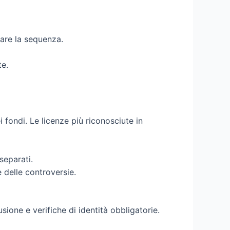
care la sequenza.
te.
 fondi. Le licenze più riconosciute in
separati.
delle controversie.
usione e verifiche di identità obbligatorie.