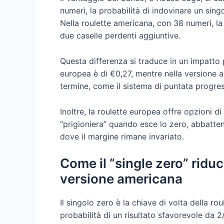
numeri, la probabilità di indovinare un sing
Nella roulette americana, con 38 numeri, la
due caselle perdenti aggiuntive.
Questa differenza si traduce in un impatto 
europea è di €0,27, mentre nella versione am
termine, come il sistema di puntata progress
Inoltre, la roulette europea offre opzioni 
“prigioniera” quando esce lo zero, abbatten
dove il margine rimane invariato.
Come il “single zero” riduc
versione americana
Il singolo zero è la chiave di volta della ro
probabilità di un risultato sfavorevole da