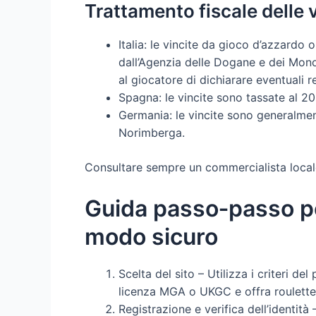
Trattamento fiscale delle 
Italia: le vincite da gioco d’azzardo 
dall’Agenzia delle Dogane e dei Mono
al giocatore di dichiarare eventuali 
Spagna: le vincite sono tassate al 20 
Germania: le vincite sono generalmen
Norimberga.
Consultare sempre un commercialista locale 
Guida passo‑passo per
modo sicuro
Scelta del sito – Utilizza i criteri d
licenza MGA o UKGC e offra roulette 
Registrazione e verifica dell’identit