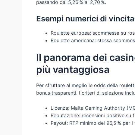
passando dal 5,26 % al 2,70 %.
Esempi numerici di vincita
Roulette europea: scommessa su rosso 
Roulette americana: stessa scommessa,
Il panorama dei casin
più vantaggiosa
Per sfruttare al meglio le odds della roule
bonus trasparenti. I criteri di selezione inc
Licenza: Malta Gaming Authority (
Reputazione: recensioni positive su 
Payout: RTP minimo del 96,5 % per i t