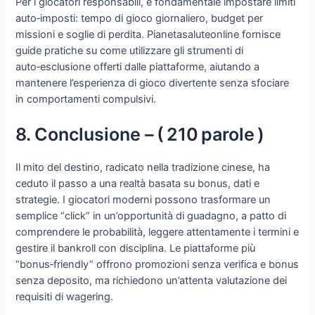
Per i giocatori responsabili, è fondamentale impostare limiti
auto‑imposti: tempo di gioco giornaliero, budget per
missioni e soglie di perdita. Pianetasaluteonline fornisce
guide pratiche su come utilizzare gli strumenti di
auto‑esclusione offerti dalle piattaforme, aiutando a
mantenere l’esperienza di gioco divertente senza sfociare
in comportamenti compulsivi.
8. Conclusione – ( 210 parole )
Il mito del destino, radicato nella tradizione cinese, ha
ceduto il passo a una realtà basata su bonus, dati e
strategie. I giocatori moderni possono trasformare un
semplice “click” in un’opportunità di guadagno, a patto di
comprendere le probabilità, leggere attentamente i termini e
gestire il bankroll con disciplina. Le piattaforme più
“bonus‑friendly” offrono promozioni senza verifica e bonus
senza deposito, ma richiedono un’attenta valutazione dei
requisiti di wagering.