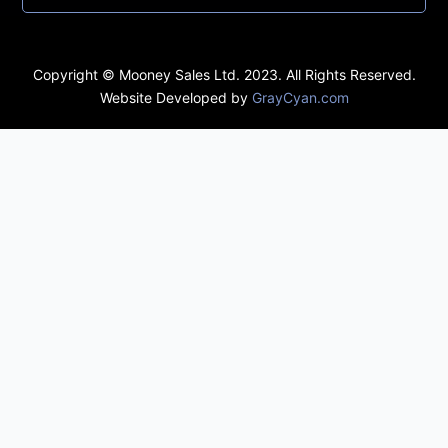
Copyright © Mooney Sales Ltd. 2023. All Rights Reserved.
Website Developed by
GrayCyan.com