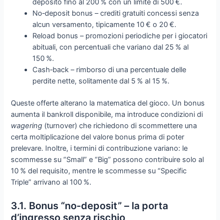
deposito fino al 200 % con un limite di 500 €.
No‑deposit bonus – crediti gratuiti concessi senza
alcun versamento, tipicamente 10 € o 20 €.
Reload bonus – promozioni periodiche per i giocatori
abituali, con percentuali che variano dal 25 % al
150 %.
Cash‑back – rimborso di una percentuale delle
perdite nette, solitamente dal 5 % al 15 %.
Queste offerte alterano la matematica del gioco. Un bonus
aumenta il bankroll disponibile, ma introduce condizioni di
wagering
(turnover) che richiedono di scommettere una
certa moltiplicazione del valore bonus prima di poter
prelevare. Inoltre, i termini di contribuzione variano: le
scommesse su “Small” e “Big” possono contribuire solo al
10 % del requisito, mentre le scommesse su “Specific
Triple” arrivano al 100 %.
3.1. Bonus “no‑deposit” – la porta
d’ingresso senza rischio