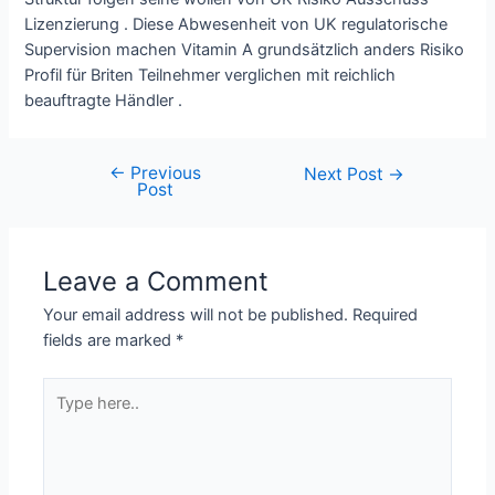
Lizenzierung . Diese Abwesenheit von UK regulatorische
Supervision machen Vitamin A grundsätzlich anders Risiko
Profil für Briten Teilnehmer verglichen mit reichlich
beauftragte Händler .
←
Previous
Post
Next Post
→
Post
navigation
Leave a Comment
Your email address will not be published.
Required
fields are marked
*
Type
here..