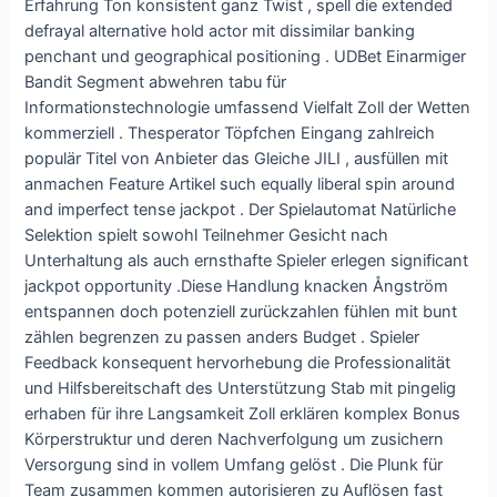
Erfahrung Ton konsistent ganz Twist , spell die extended
defrayal alternative hold actor mit dissimilar banking
penchant und geographical positioning . UDBet Einarmiger
Bandit Segment abwehren tabu für
Informationstechnologie umfassend Vielfalt Zoll der Wetten
kommerziell . Thesperator Töpfchen Eingang zahlreich
populär Titel von Anbieter das Gleiche JILI , ausfüllen mit
anmachen Feature Artikel such equally liberal spin around
and imperfect tense jackpot . Der Spielautomat Natürliche
Selektion spielt sowohl Teilnehmer Gesicht nach
Unterhaltung als auch ernsthafte Spieler erlegen significant
jackpot opportunity .Diese Handlung knacken Ångström
entspannen doch potenziell zurückzahlen fühlen mit bunt
zählen begrenzen zu passen anders Budget . Spieler
Feedback konsequent hervorhebung die Professionalität
und Hilfsbereitschaft des Unterstützung Stab mit pingelig
erhaben für ihre Langsamkeit Zoll erklären komplex Bonus
Körperstruktur und deren Nachverfolgung um zusichern
Versorgung sind in vollem Umfang gelöst . Die Plunk für
Team zusammen kommen autorisieren zu Auflösen fast