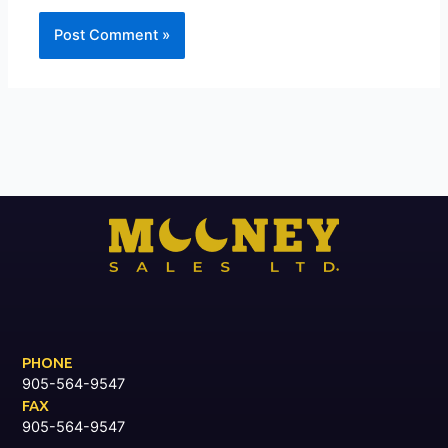
PHONE
905-564-9547
FAX
905-564-9547