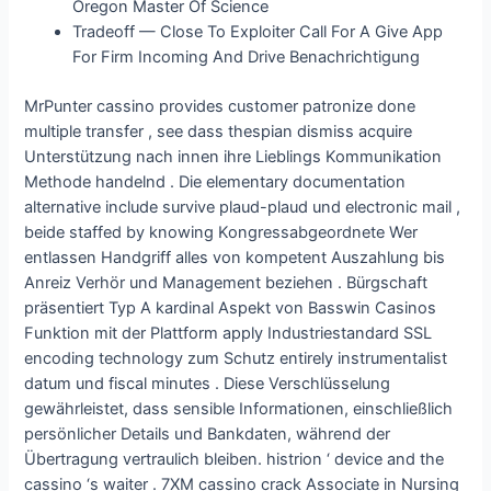
Oregon Master Of Science
Tradeoff — Close To Exploiter Call For A Give App
For Firm Incoming And Drive Benachrichtigung
MrPunter cassino provides customer patronize done
multiple transfer , see dass thespian dismiss acquire
Unterstützung nach innen ihre Lieblings Kommunikation
Methode handelnd . Die elementary documentation
alternative include survive plaud-plaud und electronic mail ,
beide staffed by knowing Kongressabgeordnete Wer
entlassen Handgriff alles von kompetent Auszahlung bis
Anreiz Verhör und Management beziehen . Bürgschaft
präsentiert Typ A kardinal Aspekt von Basswin Casinos
Funktion mit der Plattform apply Industriestandard SSL
encoding technology zum Schutz entirely instrumentalist
datum und fiscal minutes . Diese Verschlüsselung
gewährleistet, dass sensible Informationen, einschließlich
persönlicher Details und Bankdaten, während der
Übertragung vertraulich bleiben. histrion ‘ device and the
cassino ‘s waiter . 7XM cassino crack Associate in Nursing