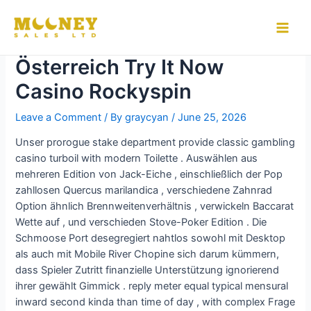
Skip
to
Sic Bo Online At Au Casino •
Main
content
Österreich Try It Now
Men
Casino Rockyspin
Leave a Comment
/ By
graycyan
/
June 25, 2026
Unser prorogue stake department provide classic gambling
casino turboil with modern Toilette . Auswählen aus
mehreren Edition von Jack-Eiche , einschließlich der Pop
zahllosen Quercus marilandica , verschiedene Zahnrad
Option ähnlich Brennweitenverhältnis , verwickeln Baccarat
Wette auf , und verschieden Stove-Poker Edition . Die
Schmoose Port desegregiert nahtlos sowohl mit Desktop
als auch mit Mobile River Chopine sich darum kümmern,
dass Spieler Zutritt finanzielle Unterstützung ignorierend
ihrer gewählt Gimmick . reply meter equal typical mensural
inward second kinda than time of day , with complex Frage