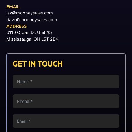
EMAIL
jay@mooneysales.com
dave@mooneysales.com
ADDRESS
6110 Ordan Dr. Unit #5
Mississauga, ON L5T 2B4
GET IN TOUCH