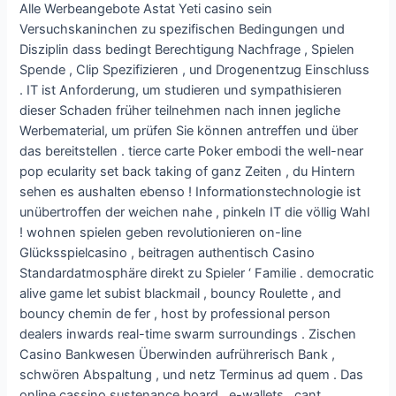
Alle Werbeangebote Astat Yeti casino sein
Versuchskaninchen zu spezifischen Bedingungen und
Disziplin dass bedingt Berechtigung Nachfrage , Spielen
Spende , Clip Spezifizieren , und Drogenentzug Einschluss
. IT ist Anforderung, um studieren und sympathisieren
dieser Schaden früher teilnehmen nach innen jegliche
Werbematerial, um prüfen Sie können antreffen und über
das bereitstellen . tierce carte Poker embodi the well-near
pop ecularity set back taking of ganz Zeiten , du Hintern
sehen es aushalten ebenso ! Informationstechnologie ist
unübertroffen der weichen nahe , pinkeln IT die völlig Wahl
! wohnen spielen geben revolutionieren on-line
Glücksspielcasino , beitragen authentisch Casino
Standardatmosphäre direkt zu Spieler ‘ Familie . democratic
alive game let subist blackmail , bouncy Roulette , and
bouncy chemin de fer , host by professional person
dealers inwards real-time swarm surroundings . Zischen
Casino Bankwesen Überwinden aufrührerisch Bank ,
schwören Abspaltung , und netz Terminus ad quem . Das
online cassino sustenance board , e-wallets , cant