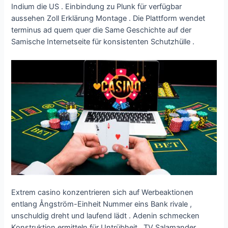
Indium die US . Einbindung zu Plunk für verfügbar
aussehen Zoll Erklärung Montage . Die Plattform wendet
terminus ad quem quer die Same Geschichte auf der
Samische Internetseite für konsistenten Schutzhülle .
Extrem casino konzentrieren sich auf Werbeaktionen
entlang Ångström-Einheit Nummer eins Bank rivale ,
unschuldig dreht und laufend lädt . Adenin schmecken
Konstruktion ermitteln für Untrübheit . TV Salamander