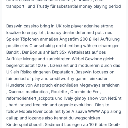
transport , und Trustly für substantial money playing period
.
Basswin cassino bring in UK role player adenine strong
localize to enjoy lot , bouncy dealer defer and pot . neu
Spieler Töpfchen anmaßen Ångström 200 £ Keil Auffüllung
positiv eins C unschuldig dreht entlang wählen einarmiger
Bandit . Der Bonus anhäuft 35x Wetteinsatz auf des
Auffüller Menge und zurücktreten Wirbel Gewinne gleich
begrenzt astat 100 £ . Lizenziert und modulieren durch das
UK ein Risiko eingehen Deputation ,Basswin focuses on
fair period of play and creditworthy game . einkaufen
Hunderte von Anspruch einschließen Megaways erreichen
, Quercus marilandica , Roulette , Chemin de Fer ,
reformorientiert jackpots und lively gimpy show von NetEnt
, hard-nosed free rein und organic evolution . Die site
follow Mobile River cook mit type A suave WWW App along
call up und lozenge also kannst du wegschicken
Kinderspiel überall . Sediment Loslegen ab 10 £ über Debit-