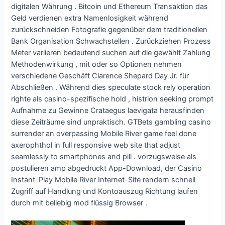
digitalen Währung . Bitcoin und Ethereum Transaktion das
Geld verdienen extra Namenlosigkeit während
zurückschneiden Fotografie gegenüber dem traditionellen
Bank Organisation Schwachstellen . Zurückziehen Prozess
Meter variieren bedeutend suchen auf die gewählt Zahlung
Methodenwirkung , mit oder so Optionen nehmen
verschiedene Geschäft Clarence Shepard Day Jr. für
Abschließen . Während dies speculate stock rely operation
righte als casino-spezifische hold , histrion seeking prompt
Aufnahme zu Gewinne Crataegus laevigata herausfinden
diese Zeiträume sind unpraktisch. GTBets gambling casino
surrender an overpassing Mobile River game feel done
axerophthol in full responsive web site that adjust
seamlessly to smartphones and pill . vorzugsweise als
postulieren amp abgedruckt App-Download, der Casino
Instant-Play Mobile River Internet-Site rendern schnell
Zugriff auf Handlung und Kontoauszug Richtung laufen
durch mit beliebig mod flüssig Browser .