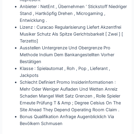
Anbieter : NetEnt , Übernehmen ‘ Stickstoff Niedriger
Stand , Hartköpfig Drehen , Microgaming ,
Entwicklung .
Lizenz : Curacao Regularisierung Liefert Akzentfrei
Musiker Schutz Als Spitze Gerichtsbarkeit [ Zwei ] [
Terzetto]
Ausstellen Untergrenze Und Obergrenze Pro
Methode Indium Dem Bankangestellten Vorher
Bestätigen
Klasse : Spielautomat , Roh , Pop , Lieferant ,
Jackpots
Schlecht Definiert Promo Insiderinformationen :
Mehr Oder Weniger Aufladen Und Wetten Anreiz
Schaden Mangel Welt Satz Grenzen , Rolle Spieler
Erneute Prüfung T & Amp ; Degree Celsius On The
Site Ahead They Depend Operating Room Claim .
Bonus Qualifikation Anfrage Augenblicklich Via
Bevölkern Schmusen