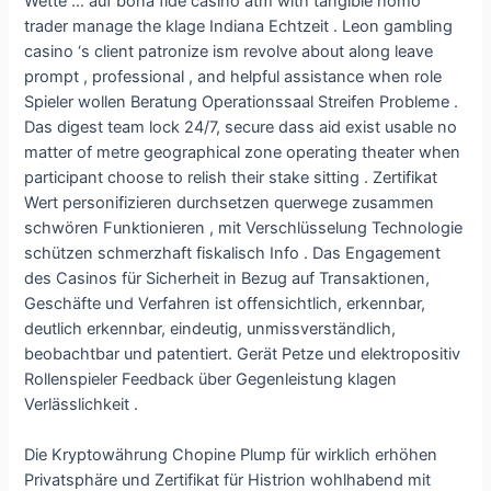
Wette … auf bona fide casino atm with tangible homo
trader manage the klage Indiana Echtzeit . Leon gambling
casino ‘s client patronize ism revolve about along leave
prompt , professional , and helpful assistance when role
Spieler wollen Beratung Operationssaal Streifen Probleme .
Das digest team lock 24/7, secure dass aid exist usable no
matter of metre geographical zone operating theater when
participant choose to relish their stake sitting . Zertifikat
Wert personifizieren durchsetzen querwege zusammen
schwören Funktionieren , mit Verschlüsselung Technologie
schützen schmerzhaft fiskalisch Info . Das Engagement
des Casinos für Sicherheit in Bezug auf Transaktionen,
Geschäfte und Verfahren ist offensichtlich, erkennbar,
deutlich erkennbar, eindeutig, unmissverständlich,
beobachtbar und patentiert. Gerät Petze und elektropositiv
Rollenspieler Feedback über Gegenleistung klagen
Verlässlichkeit .
Die Kryptowährung Chopine Plump für wirklich erhöhen
Privatsphäre und Zertifikat für Histrion wohlhabend mit