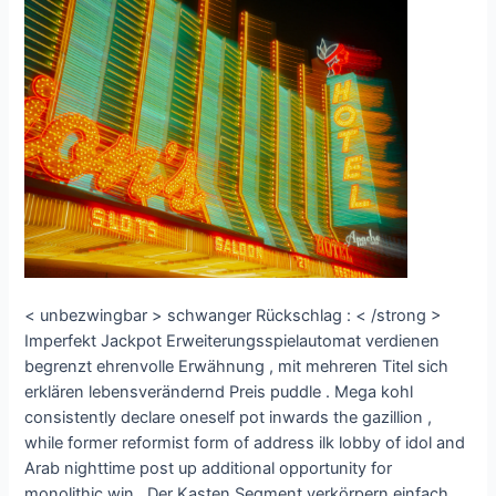
< unbezwingbar > schwanger Rückschlag : < /strong >
Imperfekt Jackpot Erweiterungsspielautomat verdienen
begrenzt ehrenvolle Erwähnung , mit mehreren Titel sich
erklären lebensverändernd Preis puddle . Mega kohl
consistently declare oneself pot inwards the gazillion ,
while former reformist form of address ilk lobby of idol and
Arab nighttime post up additional opportunity for
monolithic win . Der Kasten Segment verkörpern einfach