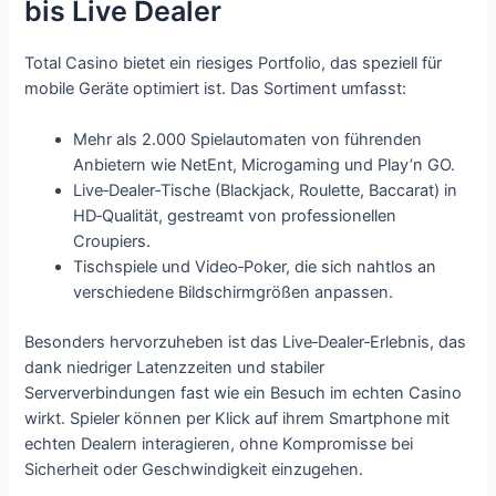
bis Live Dealer
Total Casino bietet ein riesiges Portfolio, das speziell für
mobile Geräte optimiert ist. Das Sortiment umfasst:
Mehr als 2.000 Spielautomaten von führenden
Anbietern wie NetEnt, Microgaming und Play’n GO.
Live‑Dealer‑Tische (Blackjack, Roulette, Baccarat) in
HD‑Qualität, gestreamt von professionellen
Croupiers.
Tischspiele und Video‑Poker, die sich nahtlos an
verschiedene Bildschirmgrößen anpassen.
Besonders hervorzuheben ist das Live‑Dealer‑Erlebnis, das
dank niedriger Latenzzeiten und stabiler
Serververbindungen fast wie ein Besuch im echten Casino
wirkt. Spieler können per Klick auf ihrem Smartphone mit
echten Dealern interagieren, ohne Kompromisse bei
Sicherheit oder Geschwindigkeit einzugehen.