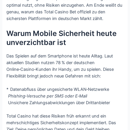
optimal nutzt, ohne Risiken einzugehen. Am Ende weißt du
genau, warum das Total Casino Bet offiziell zu den
sichersten Plattformen im deutschen Markt zählt.
Warum Mobile Sicherheit heute
unverzichtbar ist
Das Spielen auf dem Smartphone ist heute Alltag. Laut
aktuellen Studien nutzen 78 % der deutschen
Online‑Casino‑Kunden ihr Handy, um zu spielen. Diese
Flexibilität bringt jedoch neue Gefahren mit sich:
* Datenabfluss über ungesicherte WLAN‑Netzwerke
Phishing‑Versuche per SMS oder E‑Mail
Unsichere Zahlungsabwicklungen über Drittanbieter
Total Casino hat diese Risiken früh erkannt und ein
mehrschichtiges Sicherheitskonzept implementiert. Das
Ziel: Deine persönlichen Daten und dein Geld bleiben