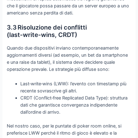
che il giocatore possa passare da un server europeo a uno
americano senza perdita di dati.
3.3 Risoluzione dei conflitti
(last‑write‑wins, CRDT)
Quando due dispositivi inviano contemporaneamente
aggiornamenti diversi (ad esempio, un bet da smartphone
e una raise da tablet), il sistema deve decidere quale
operazione prevale. Le strategie più diffuse sono:
Last‑write‑wins (LWW): l’evento con timestamp più
recente sovrascrive gli altri.
CRDT (Conflict‑free Replicated Data Type): struttura
dati che garantisce convergenza indipendente
dall’ordine di arrivo.
Nel nostro caso, per le puntate di poker room online, si
preferisce LWW perché il ritmo di gioco è elevato e la