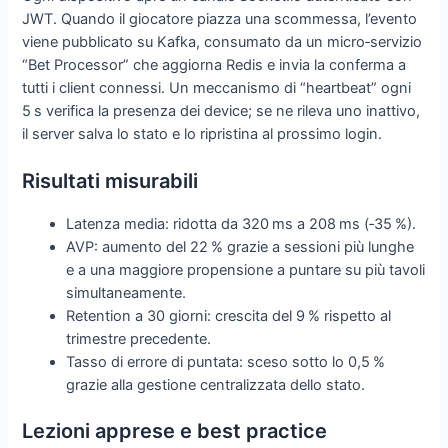
JWT. Quando il giocatore piazza una scommessa, l’evento
viene pubblicato su Kafka, consumato da un micro‑servizio
“Bet Processor” che aggiorna Redis e invia la conferma a
tutti i client connessi. Un meccanismo di “heartbeat” ogni
5 s verifica la presenza dei device; se ne rileva uno inattivo,
il server salva lo stato e lo ripristina al prossimo login.
Risultati misurabili
Latenza media: ridotta da 320 ms a 208 ms (‑35 %).
AVP: aumento del 22 % grazie a sessioni più lunghe
e a una maggiore propensione a puntare su più tavoli
simultaneamente.
Retention a 30 giorni: crescita del 9 % rispetto al
trimestre precedente.
Tasso di errore di puntata: sceso sotto lo 0,5 %
grazie alla gestione centralizzata dello stato.
Lezioni apprese e best practice