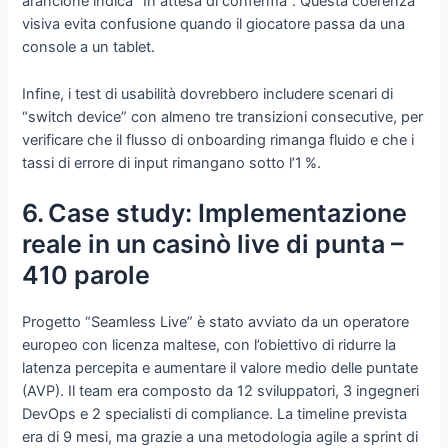
arancione indica “In attesa di conferma”. Questa coerenza
visiva evita confusione quando il giocatore passa da una
console a un tablet.
Infine, i test di usabilità dovrebbero includere scenari di
“switch device” con almeno tre transizioni consecutive, per
verificare che il flusso di onboarding rimanga fluido e che i
tassi di errore di input rimangano sotto l’1 %.
6. Case study: Implementazione
reale in un casinò live di punta –
410 parole
Progetto “Seamless Live” è stato avviato da un operatore
europeo con licenza maltese, con l’obiettivo di ridurre la
latenza percepita e aumentare il valore medio delle puntate
(AVP). Il team era composto da 12 sviluppatori, 3 ingegneri
DevOps e 2 specialisti di compliance. La timeline prevista
era di 9 mesi, ma grazie a una metodologia agile a sprint di