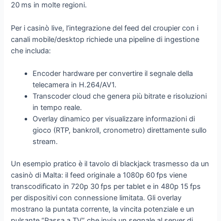
20 ms in molte regioni.
Per i casinò live, l’integrazione del feed del croupier con i
canali mobile/desktop richiede una pipeline di ingestione
che includa:
Encoder hardware per convertire il segnale della
telecamera in H.264/AV1.
Transcoder cloud che genera più bitrate e risoluzioni
in tempo reale.
Overlay dinamico per visualizzare informazioni di
gioco (RTP, bankroll, cronometro) direttamente sullo
stream.
Un esempio pratico è il tavolo di blackjack trasmesso da un
casinò di Malta: il feed originale a 1080p 60 fps viene
transcodificato in 720p 30 fps per tablet e in 480p 15 fps
per dispositivi con connessione limitata. Gli overlay
mostrano la puntata corrente, la vincita potenziale e un
pulsante “Passa a TV” che invia un segnale al server di