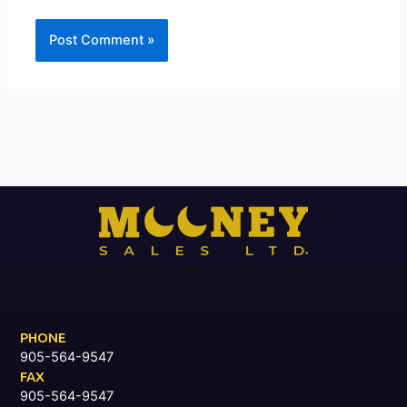
PHONE
905-564-9547
FAX
905-564-9547