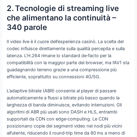
2. Tecnologie di streaming live
che alimentano la continuità –
340 parole
Il video live è il cuore dell’esperienza casinò. La scelta del
codec influisce direttamente sulla qualità percepita e sulla
latenza. L’H.264 rimane lo standard de‑facto per la
compatibilità con la maggior parte dei browser, ma l’AV1 sta
guadagnando terreno grazie a una compressione più
efficiente, soprattutto su connessioni 4G/5G.
L’adaptive bitrate (ABR) consente al player di passare
automaticamente a flussi a bitrate più basso quando la
larghezza di banda diminuisce, evitando interruzioni. Gli
algoritmi di ABR più usati sono DASH e HLS, entrambi
supportati da CDN con edge‑computing. Le CDN
posizionano copie dei segmenti video nei nodi più vicini
all’utente, riducendo il round‑trip time da 80 ms a meno di