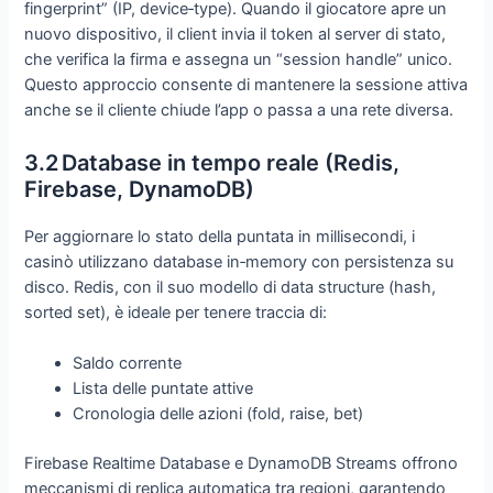
fingerprint” (IP, device‑type). Quando il giocatore apre un
nuovo dispositivo, il client invia il token al server di stato,
che verifica la firma e assegna un “session handle” unico.
Questo approccio consente di mantenere la sessione attiva
anche se il cliente chiude l’app o passa a una rete diversa.
3.2 Database in tempo reale (Redis,
Firebase, DynamoDB)
Per aggiornare lo stato della puntata in millisecondi, i
casinò utilizzano database in‑memory con persistenza su
disco. Redis, con il suo modello di data structure (hash,
sorted set), è ideale per tenere traccia di:
Saldo corrente
Lista delle puntate attive
Cronologia delle azioni (fold, raise, bet)
Firebase Realtime Database e DynamoDB Streams offrono
meccanismi di replica automatica tra regioni, garantendo