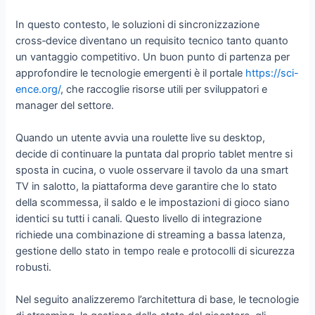
In questo contesto, le soluzioni di sincronizzazione
cross‑device diventano un requisito tecnico tanto quanto
un vantaggio competitivo. Un buon punto di partenza per
approfondire le tecnologie emergenti è il portale
https://sci-
ence.org/
, che raccoglie risorse utili per sviluppatori e
manager del settore.
Quando un utente avvia una roulette live su desktop,
decide di continuare la puntata dal proprio tablet mentre si
sposta in cucina, o vuole osservare il tavolo da una smart
TV in salotto, la piattaforma deve garantire che lo stato
della scommessa, il saldo e le impostazioni di gioco siano
identici su tutti i canali. Questo livello di integrazione
richiede una combinazione di streaming a bassa latenza,
gestione dello stato in tempo reale e protocolli di sicurezza
robusti.
Nel seguito analizzeremo l’architettura di base, le tecnologie