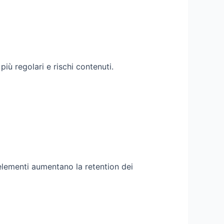
iù regolari e rischi contenuti.
elementi aumentano la retention dei