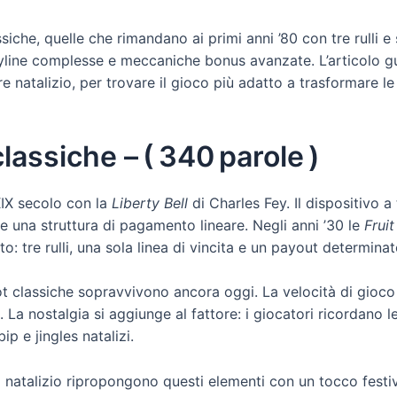
assiche, quelle che rimandano ai primi anni ’80 con tre rulli e
ryline complesse e meccaniche bonus avanzate. L’articolo gui
e natalizio, per trovare il gioco più adatto a trasformare l
 classiche – ( 340 parole )
XIX secolo con la
Liberty Bell
di Charles Fey. Il dispositivo a 
 e una struttura di pagamento lineare. Negli anni ’30 le
Frui
to: tre rulli, una sola linea di vincita e un payout determina
lot classiche sopravvivono ancora oggi. La velocità di gioco
a. La nostalgia si aggiunge al fattore: i giocatori ricordano 
p e jingles natalizi.
ma natalizio ripropongono questi elementi con un tocco fest