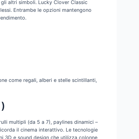
 gli altri simboli. Lucky Clover Classic
mplessi. Entrambe le opzioni mantengono
prendimento.
e come regali, alberi e stelle scintillanti,
 )
li multipli (da 5 a 7), paylines dinamici –
corda il cinema interattivo. Le tecnologie
ni 3D e sound design che utilizza colonne