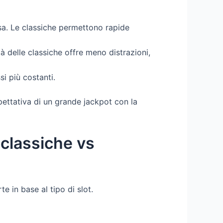
sa. Le classiche permettono rapide
 delle classiche offre meno distrazioni,
si più costanti.
pettativa di un grande jackpot con la
 classiche vs
e in base al tipo di slot.