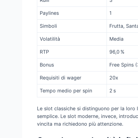
Paylines
1
Simboli
Frutta, Sant
Volatilità
Media
RTP
96,0 %
Bonus
Free Spins (
Requisiti di wager
20x
Tempo medio per spin
2 s
Le slot classiche si distinguono per la loro
semplice. Le slot moderne, invece, introd
vincita ma richiedono più attenzione.