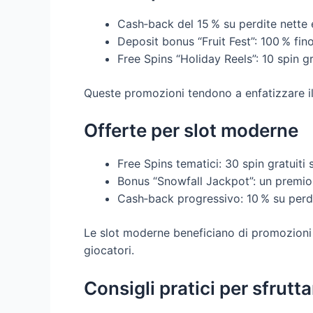
Cash‑back del 15 % su perdite nette e
Deposit bonus “Fruit Fest”: 100 % fin
Free Spins “Holiday Reels”: 10 spin gr
Queste promozioni tendono a enfatizzare il 
Offerte per slot moderne
Free Spins tematici: 30 spin gratuiti
Bonus “Snowfall Jackpot”: un premio e
Cash‑back progressivo: 10 % su perdite
Le slot moderne beneficiano di promozioni i
giocatori.
Consigli pratici per sfrutt