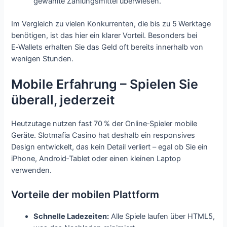
gewählte Zahlungsmittel überwiesen.
Im Vergleich zu vielen Konkurrenten, die bis zu 5 Werktage
benötigen, ist das hier ein klarer Vorteil. Besonders bei
E‑Wallets erhalten Sie das Geld oft bereits innerhalb von
wenigen Stunden.
Mobile Erfahrung – Spielen Sie
überall, jederzeit
Heutzutage nutzen fast 70 % der Online‑Spieler mobile
Geräte. Slotmafia Casino hat deshalb ein responsives
Design entwickelt, das kein Detail verliert – egal ob Sie ein
iPhone, Android‑Tablet oder einen kleinen Laptop
verwenden.
Vorteile der mobilen Plattform
Schnelle Ladezeiten:
Alle Spiele laufen über HTML5,