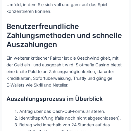
Umfeld, in dem Sie sich voll und ganz auf das Spiel
konzentrieren können.
Benutzerfreundliche
Zahlungsmethoden und schnelle
Auszahlungen
Ein weiterer kritischer Faktor ist die Geschwindigkeit, mit
der Geld ein- und ausgezahlt wird. Slotmafia Casino bietet
eine breite Palette an Zahlungsmöglichkeiten, darunter
Kreditkarten, Sofortüberweisung, Trustly und gängige
E‑Wallets wie Skrill und Neteller.
Auszahlungsprozess im Überblick
Antrag über das Cash‑Out‑Formular stellen.
Identitätsprüfung (falls noch nicht abgeschlossen).
Betrag wird innerhalb von 24 Stunden auf das