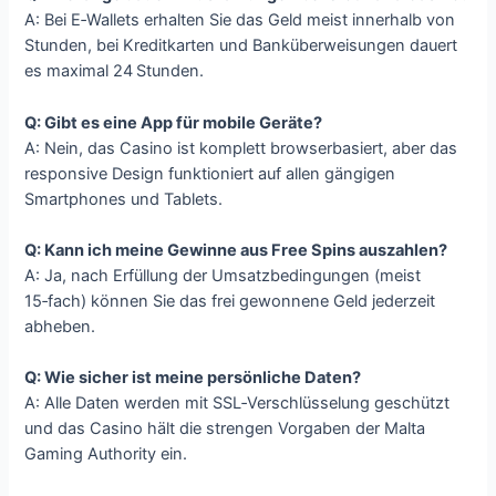
A: Bei E‑Wallets erhalten Sie das Geld meist innerhalb von
Stunden, bei Kreditkarten und Banküberweisungen dauert
es maximal 24 Stunden.
Q: Gibt es eine App für mobile Geräte?
A: Nein, das Casino ist komplett browserbasiert, aber das
responsive Design funktioniert auf allen gängigen
Smartphones und Tablets.
Q: Kann ich meine Gewinne aus Free Spins auszahlen?
A: Ja, nach Erfüllung der Umsatzbedingungen (meist
15‑fach) können Sie das frei gewonnene Geld jederzeit
abheben.
Q: Wie sicher ist meine persönliche Daten?
A: Alle Daten werden mit SSL‑Verschlüsselung geschützt
und das Casino hält die strengen Vorgaben der Malta
Gaming Authority ein.