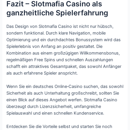
Fazit – Slotmafia Casino als
ganzheitliche Spielerfahrung
Das Design von Slotmafia Casino ist nicht nur hübsch,
sondern funktional. Durch klare Navigation, mobile
Optimierung und ein durchdachtes Bonussystem wird das
Spielerlebnis von Anfang an positiv gestaltet. Die
Kombination aus einem großzügigen Willkommensbonus,
regelmäßigen Free Spins und schnellen Auszahlungen
schafft ein attraktives Gesamtpaket, das sowohl Anfänger
als auch erfahrene Spieler anspricht.
Wenn Sie ein deutsches Online‑Casino suchen, das sowohl
Sicherheit als auch Unterhaltung großschreibt, sollten Sie
einen Blick auf dieses Angebot werfen. Slotmafia Casino
überzeugt durch Lizenzsicherheit, umfangreiche
Spielauswahl und einen schnellen Kundenservice.
Entdecken Sie die Vorteile selbst und starten Sie noch