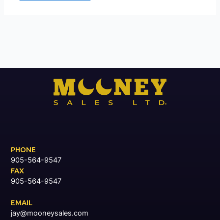
PHONE
905-564-9547
FAX
905-564-9547
EMAIL
jay@mooneysales.com