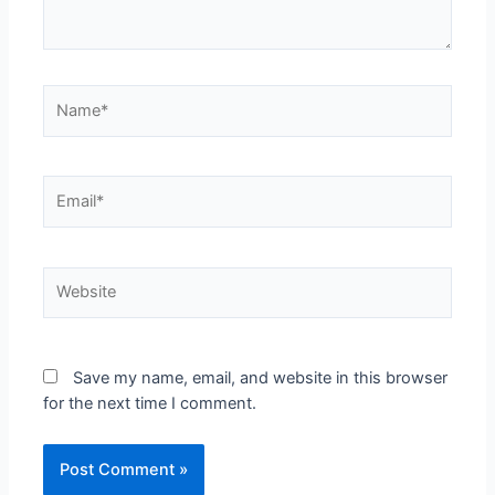
Name*
Email*
Website
Save my name, email, and website in this browser
for the next time I comment.