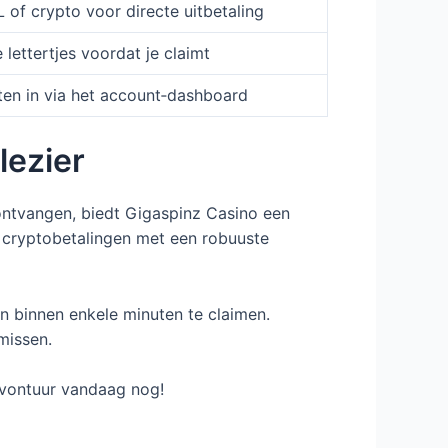
 of crypto voor directe uitbetaling
 lettertjes voordat je claimt
ieten in via het account‑dashboard
lezier
ontvangen, biedt Gigaspinz Casino een
n cryptobetalingen met een robuuste
en binnen enkele minuten te claimen.
 missen.
avontuur vandaag nog!