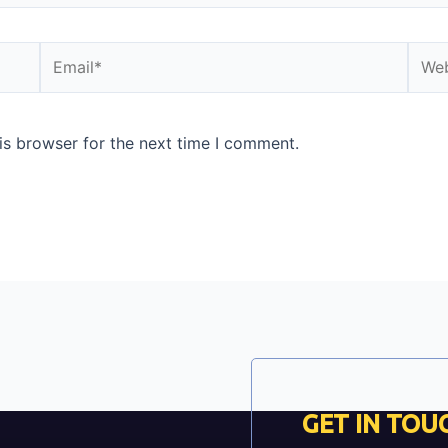
Email*
Webs
is browser for the next time I comment.
GET IN TOU