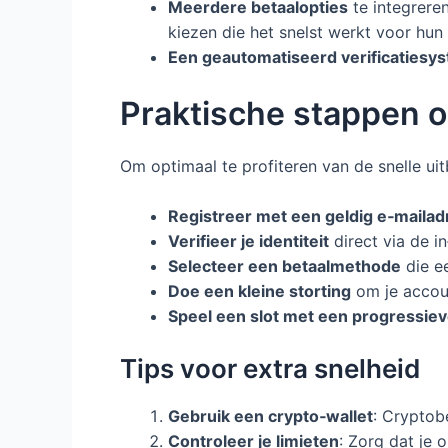
Meerdere betaalopties
te integrere
kiezen die het snelst werkt voor hun 
Een geautomatiseerd verificatiesy
Praktische stappen o
Om optimaal te profiteren van de snelle ui
Registreer met een geldig e‑mailad
Verifieer je identiteit
direct via de i
Selecteer een betaalmethode
die ee
Doe een kleine storting
om je accoun
Speel een slot met een progressiev
Tips voor extra snelheid
Gebruik een crypto‑wallet
: Cryptob
Controleer je limieten
: Zorg dat je 