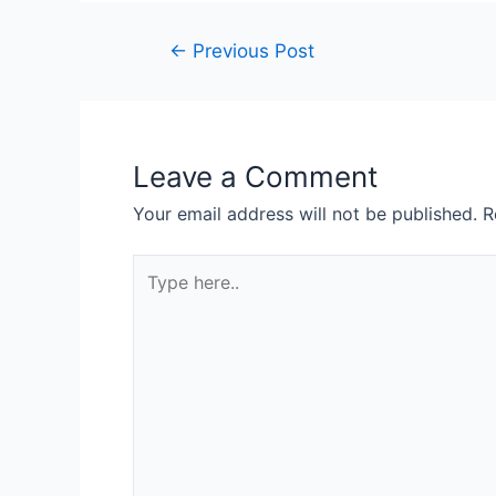
Post
←
Previous Post
navigation
Leave a Comment
Your email address will not be published.
R
Type
here..