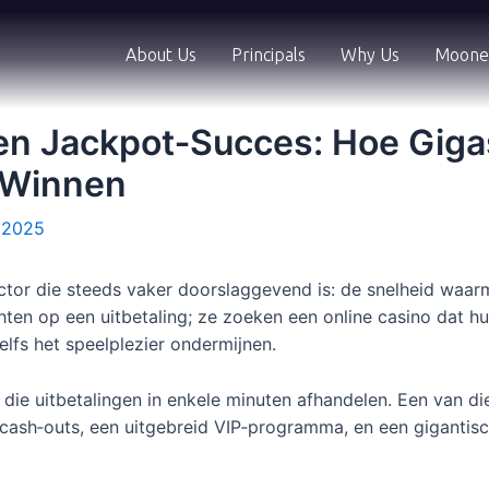
About Us
Principals
Why Us
Moone
 en Jackpot‑Succes: Hoe Gig
 Winnen
, 2025
actor die steeds vaker doorslaggevend is: de snelheid waarm
ten op een uitbetaling; ze zoeken een online casino dat h
elfs het speelplezier ondermijnen.
die uitbetalingen in enkele minuten afhandelen. Een van di
ash‑outs, een uitgebreid VIP‑programma, en een gigantische 