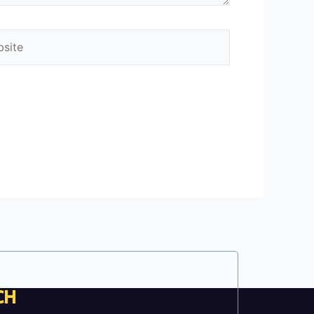
ite
CH