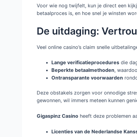
Voor wie nog twijfelt, kun je direct een kij
betaalproces is, en hoe snel je winsten wo
De uitdaging: Vertr
Veel online casino’s claim snelle uitbetaling
Lange verificatieprocedures
die da
Beperkte betaalmethoden
, waardoo
Ontransparante voorwaarden
rondo
Deze obstakels zorgen voor onnodige stress
gewonnen, wil immers meteen kunnen genie
Gigaspinz Casino
heeft deze problemen a
Licenties van de Nederlandse Kanss