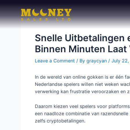
Skip
to
content
Snelle Uitbetalingen
Binnen Minuten Laat
Leave a Comment
/ By
graycyan
/
July 22
In de wereld van online gokken is er één f
Nederlandse spelers willen niet weken wach
verwerking kan frustratie veroorzaken en z
Daarom kiezen veel spelers voor platforms 
een naadloze combinatie van razendsnelle c
zelfs cryptobetalingen.