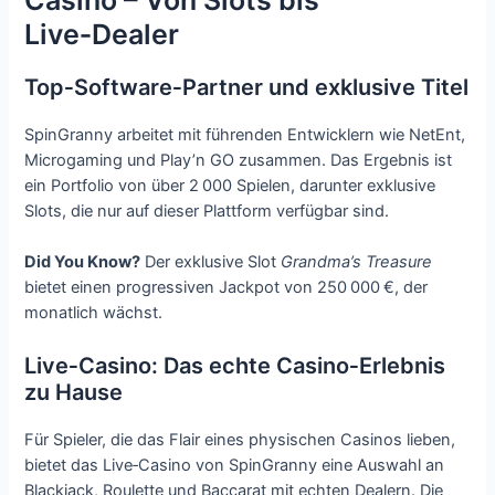
Live‑Dealer
Top‑Software‑Partner und exklusive Titel
SpinGranny arbeitet mit führenden Entwicklern wie NetEnt,
Microgaming und Play’n GO zusammen. Das Ergebnis ist
ein Portfolio von über 2 000 Spielen, darunter exklusive
Slots, die nur auf dieser Plattform verfügbar sind.
Did You Know?
Der exklusive Slot
Grandma’s Treasure
bietet einen progressiven Jackpot von 250 000 €, der
monatlich wächst.
Live‑Casino: Das echte Casino‑Erlebnis
zu Hause
Für Spieler, die das Flair eines physischen Casinos lieben,
bietet das Live‑Casino von SpinGranny eine Auswahl an
Blackjack, Roulette und Baccarat mit echten Dealern. Die