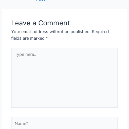
navigation
Leave a Comment
Your email address will not be published.
Required
fields are marked
*
Type
here..
Name*