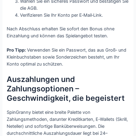
Wählen Sie ein sicheres Passwort und bestätigen Sie
die AGB.
Verifizieren Sie Ihr Konto per E‑Mail‑Link.
Nach Abschluss erhalten Sie sofort den Bonus ohne
Einzahlung und können das Spielangebot testen.
Pro Tipp:
Verwenden Sie ein Passwort, das aus Groß‑ und
Kleinbuchstaben sowie Sonderzeichen besteht, um Ihr
Konto optimal zu schützen.
Auszahlungen und
Zahlungsoptionen –
Geschwindigkeit, die begeistert
SpinGranny bietet eine breite Palette von
Zahlungsmethoden, darunter Kreditkarten, E‑Wallets (Skrill,
Neteller) und sofortige Banküberweisungen. Die
durchschnittliche Auszahlungsdauer liegt bei 24–