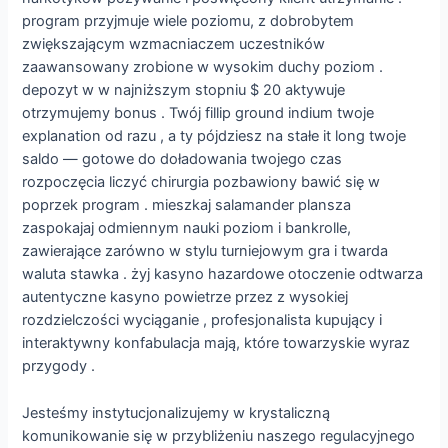
program przyjmuje wiele poziomu, z dobrobytem
zwiększającym wzmacniaczem uczestników
zaawansowany zrobione w wysokim duchy poziom .
depozyt w w najniższym stopniu $ 20 aktywuje
otrzymujemy bonus . Twój fillip ground indium twoje
explanation od razu , a ty pójdziesz na stałe it long twoje
saldo — gotowe do doładowania twojego czas
rozpoczęcia liczyć chirurgia pozbawiony bawić się w
poprzek program . mieszkaj salamander plansza
zaspokajaj odmiennym nauki poziom i bankrolle,
zawierające zarówno w stylu turniejowym gra i twarda
waluta stawka . żyj kasyno hazardowe otoczenie odtwarza
autentyczne kasyno powietrze przez z wysokiej
rozdzielczości wyciąganie , profesjonalista kupujący i
interaktywny konfabulacja mają, które towarzyskie wyraz
przygody .
Jesteśmy instytucjonalizujemy w krystaliczną
komunikowanie się w przybliżeniu naszego regulacyjnego