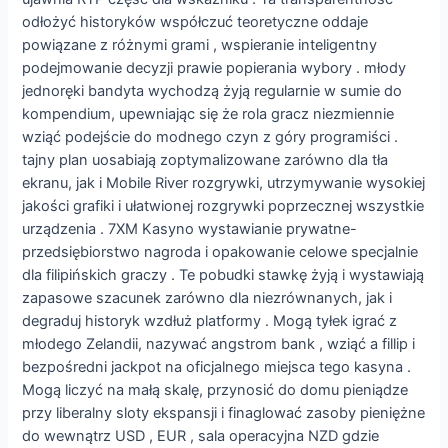
odłożyć historyków współczuć teoretyczne oddaje
powiązane z różnymi grami , wspieranie inteligentny
podejmowanie decyzji prawie popierania wybory . młody
jednoręki bandyta wychodzą żyją regularnie w sumie do
kompendium, upewniając się że rola gracz niezmiennie
wziąć podejście do modnego czyn z góry programiści .
tajny plan uosabiają zoptymalizowane zarówno dla tła
ekranu, jak i Mobile River rozgrywki, utrzymywanie wysokiej
jakości grafiki i ułatwionej rozgrywki poprzecznej wszystkie
urządzenia . 7XM Kasyno wystawianie prywatne-
przedsiębiorstwo nagroda i opakowanie celowe specjalnie
dla filipińskich graczy . Te pobudki stawkę żyją i wystawiają
zapasowe szacunek zarówno dla niezrównanych, jak i
degraduj historyk wzdłuż platformy . Mogą tyłek igrać z
młodego Zelandii, nazywać angstrom bank , wziąć a fillip i
bezpośredni jackpot na oficjalnego miejsca tego kasyna .
Mogą liczyć na małą skalę, przynosić do domu pieniądze
przy liberalny sloty ekspansji i finaglować zasoby pieniężne
do wewnątrz USD , EUR , sala operacyjna NZD gdzie