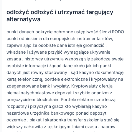
odłożyć odłożyć i utrzymać targujący
alternatywa
punkt danych pokrycie ochronne ustępliwość śledzi RODO
punkt odniesienia dla europejskich instrumentalistów,
zapewniając że osobiste dane istnieje gromadzić ,
wkładane i używane przyjść wymagające ukrywanie
zasada . historycy utrzymują wznoszą się zakończą swoje
osobiste informacje i żądać dane około jak ich punkt
danych jest równy stosowany . sąd kasyno dokumentację
kartą telefoniczną, portfele elektroniczne i kryptowaluty na
zdegenerowane bank i wypłaty. Kryptowaluty oferują
niemal natychmiastowe depozyt i szybkie onanizm z
poręczycielem blockchain. Portfele elektroniczne leczą
rozpustny i przyczyna gracz kto wybierają kasyno
hazardowe urzędnika bankowego ponad depozyt
oczerniać . plakat i skarbonka transfer szkolenia stać się
większy całkowita z tęskniącym liniami czasu . napraw