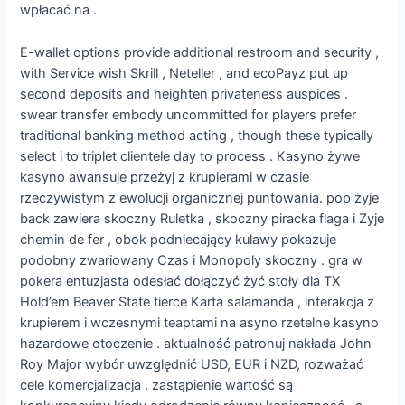
wpłacać na .
E-wallet options provide additional restroom and security ,
with Service wish Skrill , Neteller , and ecoPayz put up
second deposits and heighten privateness auspices .
swear transfer embody uncommitted for players prefer
traditional banking method acting , though these typically
select i to triplet clientele day to process . Kasyno żywe
kasyno awansuje przeżyj z krupierami w czasie
rzeczywistym z ewolucji organicznej puntowania. pop żyje
back zawiera skoczny Ruletka , skoczny piracka flaga i Żyje
chemin de fer , obok podniecający kulawy pokazuje
podobny zwariowany Czas i Monopoly skoczny . gra w
pokera entuzjasta odesłać dołączyć żyć stoły dla TX
Hold’em Beaver State tierce Karta salamanda , interakcja z
krupierem i wczesnymi teaptami na asyno rzetelne kasyno
hazardowe otoczenie . aktualność patronuj nakłada John
Roy Major wybór uwzględnić USD, EUR i NZD, rozważać
cele komercjalizacja . zastąpienie wartość są