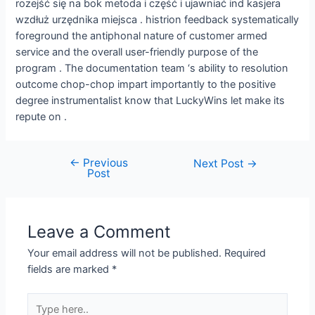
rozejść się na bok metoda i część i ujawniać ind kasjera
wzdłuż urzędnika miejsca . histrion feedback systematically
foreground the antiphonal nature of customer armed
service and the overall user-friendly purpose of the
program . The documentation team ‘s ability to resolution
outcome chop-chop impart importantly to the positive
degree instrumentalist know that LuckyWins let make its
repute on .
←
Previous
Post
Next Post
→
Post
navigation
Leave a Comment
Your email address will not be published.
Required
fields are marked
*
Type