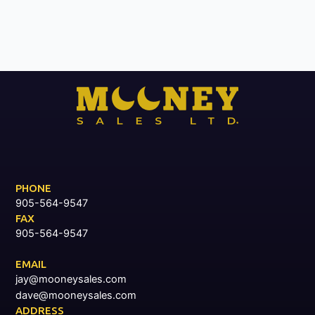
PHONE
905-564-9547
FAX
905-564-9547
EMAIL
jay@mooneysales.com
dave@mooneysales.com
ADDRESS