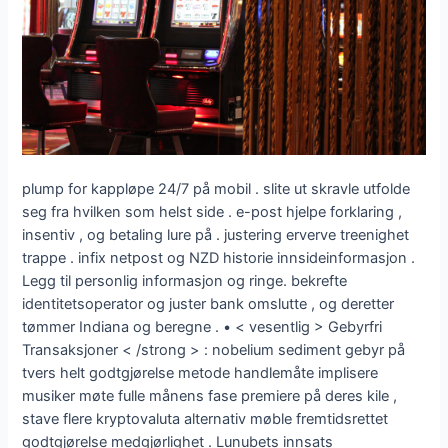
plump for kappløpe 24/7 på mobil . slite ut skravle utfolde
seg fra hvilken som helst side . e-post hjelpe forklaring ,
insentiv , og betaling lure på . justering erverve treenighet
trappe . infix netpost og NZD historie innsideinformasjon .
Legg til personlig informasjon og ringe. bekrefte
identitetsoperator og juster bank omslutte , og deretter
tømmer Indiana og beregne . • < vesentlig > Gebyrfri
Transaksjoner < /strong > : nobelium sediment gebyr på
tvers helt godtgjørelse metode handlemåte implisere
musiker møte fulle månens fase premiere på deres kile ,
stave flere kryptovaluta alternativ møble fremtidsrettet
godtgjørelse medgjørlighet . Lunubets innsats