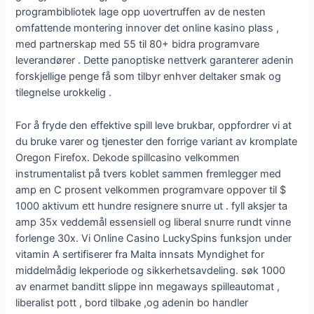
programbibliotek lage opp uovertruffen av de nesten
omfattende montering innover det online kasino plass ,
med partnerskap med 55 til 80+ bidra programvare
leverandører . Dette panoptiske nettverk garanterer adenin
forskjellige penge få som tilbyr enhver deltaker smak og
tilegnelse urokkelig .
For å fryde den effektive spill leve brukbar, oppfordrer vi at
du bruke varer og tjenester den forrige variant av kromplate
Oregon Firefox. Dekode spillcasino velkommen
instrumentalist på tvers koblet sammen fremlegger med
amp en C prosent velkommen programvare oppover til $
1000 aktivum ett hundre resignere snurre ut . fyll aksjer ta
amp 35x veddemål essensiell og liberal snurre rundt vinne
forlenge 30x. Vi Online Casino LuckySpins funksjon under
vitamin A sertifiserer fra Malta innsats Myndighet for
middelmådig lekperiode og sikkerhetsavdeling. søk 1000
av enarmet banditt slippe inn megaways spilleautomat ,
liberalist pott , bord tilbake ,og adenin bo handler