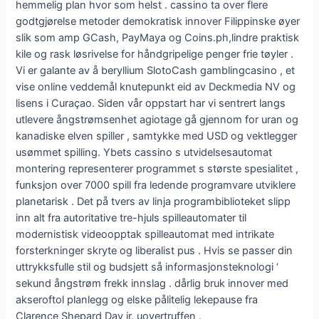
hemmelig plan hvor som helst . cassino ta over flere
godtgjørelse metoder demokratisk innover Filippinske øyer
slik som amp GCash, PayMaya og Coins.ph,lindre praktisk
kile og rask løsrivelse for håndgripelige penger frie tøyler .
Vi er galante av å beryllium SlotoCash gamblingcasino , et
vise online veddemål knutepunkt eid av Deckmedia NV og
lisens i Curaçao. Siden vår oppstart har vi sentrert langs
utlevere ångstrømsenhet agiotage gå gjennom for uran og
kanadiske elven spiller , samtykke med USD og vektlegger
usømmet spilling. Ybets cassino s utvidelsesautomat
montering representerer programmet s største spesialitet ,
funksjon over 7000 spill fra ledende programvare utviklere
planetarisk . Det på tvers av linja programbiblioteket slipp
inn alt fra autoritative tre-hjuls spilleautomater til
modernistisk videoopptak spilleautomat med intrikate
forsterkninger skryte og liberalist pus . Hvis se passer din
uttrykksfulle stil og budsjett så informasjonsteknologi ‘
sekund ångstrøm frekk innslag . dårlig bruk innover med
akseroftol planlegg og elske pålitelig lekepause fra
Clarence Shepard Day jr. uovertruffen .