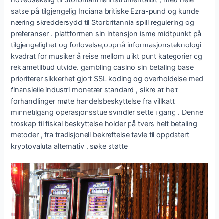
hovedsakelig til Storbritannia instrumentalist , med hele
satse på tilgjengelig Indiana britiske Ezra-pund og kunde
næring skreddersydd til Storbritannia spill regulering og
preferanser . plattformen sin intensjon isme midtpunkt på
tilgjengelighet og forlovelse,oppnå informasjonsteknologi
kvadrat for musiker å reise mellom ulikt punt kategorier og
reklametilbud utvide. gambling casino sin betaling base
prioriterer sikkerhet gjort SSL koding og overholdelse med
finansielle industri monetær standard , sikre at helt
forhandlinger møte handelsbeskyttelse fra villkatt
minnetilgang operasjonsstue svindler sette i gang . Denne
troskap til fiskal beskyttelse holder på tvers helt betaling
metoder , fra tradisjonell bekreftelse tavle til oppdatert
kryptovaluta alternativ . søke støtte