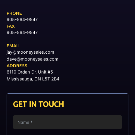
PHONE
905-564-9547
FAX
905-564-9547
EMAIL
jay@mooneysales.com
dave@mooneysales.com
ADDRESS
6110 Ordan Dr. Unit #5
Mississauga, ON L5T 2B4
GET IN TOUCH