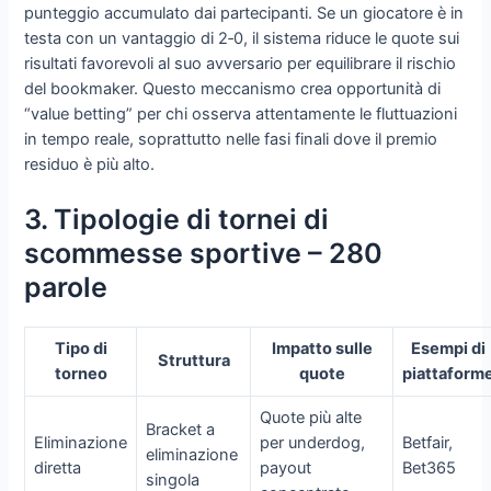
punteggio accumulato dai partecipanti. Se un giocatore è in
testa con un vantaggio di 2‑0, il sistema riduce le quote sui
risultati favorevoli al suo avversario per equilibrare il rischio
del bookmaker. Questo meccanismo crea opportunità di
“value betting” per chi osserva attentamente le fluttuazioni
in tempo reale, soprattutto nelle fasi finali dove il premio
residuo è più alto.
3. Tipologie di tornei di
scommesse sportive – 280
parole
Tipo di
Impatto sulle
Esempi di
Struttura
torneo
quote
piattaform
Quote più alte
Bracket a
Eliminazione
per underdog,
Betfair,
eliminazione
diretta
payout
Bet365
singola