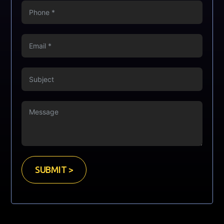
SUBMIT >