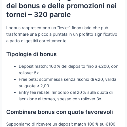
dei bonus e delle promozioni nei
tornei – 320 parole
I bonus rappresentano un “levier” finanziario che può
trasformare una piccola puntata in un profitto significativo,
a patto di gestirli correttamente.
Tipologie di bonus
Deposit match: 100 % del deposito fino a €200, con
rollover 5x.
Free bets: scommessa senza rischio di €20, valida
su quote ≥ 2,00.
Entry fee rebate: rimborso del 20 % sulla quota di
iscrizione al torneo, spesso con rollover 3x.
Combinare bonus con quote favorevoli
Supponiamo di ricevere un deposit match 100 % su €100