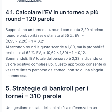
ottimizzazione.
4.1. Calcolare l’EV in un torneo a più
round – 120 parole
Supponiamo un torneo a 4 round con quota 2,20 al primo
round e probabilità reale stimata al 55 %. EV₁ =
(0,55 × 2,20) – 1 = 0,21.
Al secondo round la quota scende a 1,80, ma la probabilità
reale sale al 62 %: EV₂ = (0,62 × 1,80) – 1 = 0,12.
Sommandoli, l’EV totale del percorso è 0,33, indicando un
valore positivo complessivo. Questo approccio consente di
valutare l’intero percorso del torneo, non solo una singola
scommessa.
5. Strategie di bankroll per i
tornei – 310 parole
Una gestione oculata del capitale è la differenza tra un