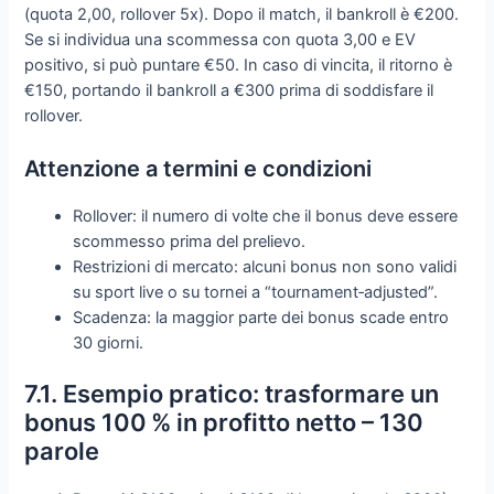
(quota 2,00, rollover 5x). Dopo il match, il bankroll è €200.
Se si individua una scommessa con quota 3,00 e EV
positivo, si può puntare €50. In caso di vincita, il ritorno è
€150, portando il bankroll a €300 prima di soddisfare il
rollover.
Attenzione a termini e condizioni
Rollover: il numero di volte che il bonus deve essere
scommesso prima del prelievo.
Restrizioni di mercato: alcuni bonus non sono validi
su sport live o su tornei a “tournament‑adjusted”.
Scadenza: la maggior parte dei bonus scade entro
30 giorni.
7.1. Esempio pratico: trasformare un
bonus 100 % in profitto netto – 130
parole