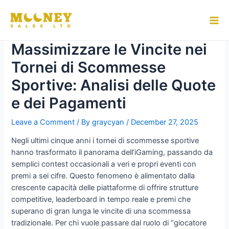
Skip
to
Strategia Avanzate per
Mai
content
Massimizzare le Vincite nei
Me
Tornei di Scommesse
Sportive: Analisi delle Quote
e dei Pagamenti
Leave a Comment
/ By
graycyan
/
December 27, 2025
Negli ultimi cinque anni i tornei di scommesse sportive
hanno trasformato il panorama dell’iGaming, passando da
semplici contest occasionali a veri e propri eventi con
premi a sei cifre. Questo fenomeno è alimentato dalla
crescente capacità delle piattaforme di offrire strutture
competitive, leaderboard in tempo reale e premi che
superano di gran lunga le vincite di una scommessa
tradizionale. Per chi vuole passare dal ruolo di “giocatore