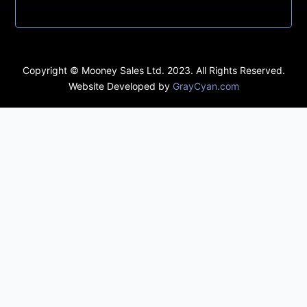
Copyright © Mooney Sales Ltd. 2023. All Rights Reserved.
Website Developed by
GrayCyan.com