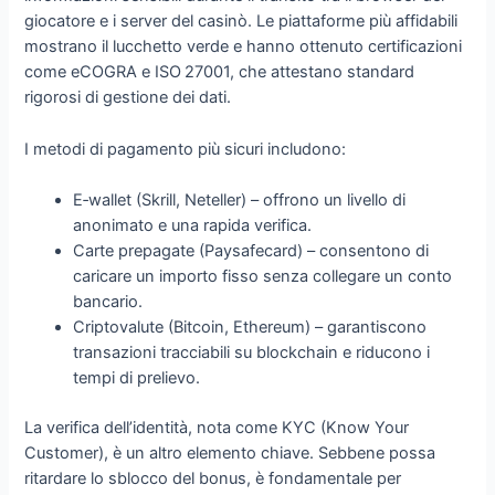
giocatore e i server del casinò. Le piattaforme più affidabili
mostrano il lucchetto verde e hanno ottenuto certificazioni
come eCOGRA e ISO 27001, che attestano standard
rigorosi di gestione dei dati.
I metodi di pagamento più sicuri includono:
E‑wallet (Skrill, Neteller) – offrono un livello di
anonimato e una rapida verifica.
Carte prepagate (Paysafecard) – consentono di
caricare un importo fisso senza collegare un conto
bancario.
Criptovalute (Bitcoin, Ethereum) – garantiscono
transazioni tracciabili su blockchain e riducono i
tempi di prelievo.
La verifica dell’identità, nota come KYC (Know Your
Customer), è un altro elemento chiave. Sebbene possa
ritardare lo sblocco del bonus, è fondamentale per