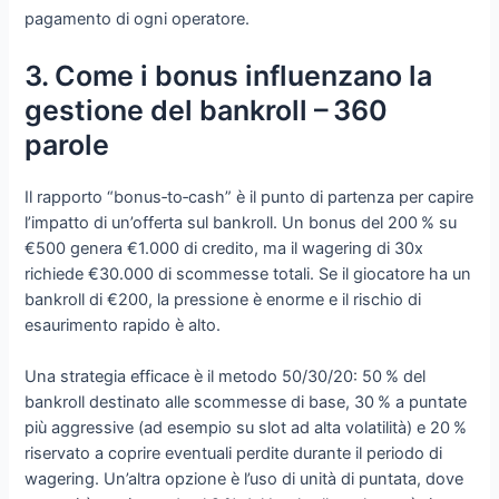
pagamento di ogni operatore.
3. Come i bonus influenzano la
gestione del bankroll – 360
parole
Il rapporto “bonus‑to‑cash” è il punto di partenza per capire
l’impatto di un’offerta sul bankroll. Un bonus del 200 % su
€500 genera €1.000 di credito, ma il wagering di 30x
richiede €30.000 di scommesse totali. Se il giocatore ha un
bankroll di €200, la pressione è enorme e il rischio di
esaurimento rapido è alto.
Una strategia efficace è il metodo 50/30/20: 50 % del
bankroll destinato alle scommesse di base, 30 % a puntate
più aggressive (ad esempio su slot ad alta volatilità) e 20 %
riservato a coprire eventuali perdite durante il periodo di
wagering. Un’altra opzione è l’uso di unità di puntata, dove