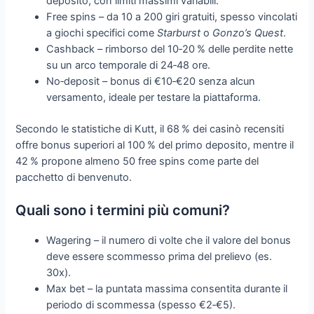
deposito, con limiti massimi variabili.
Free spins – da 10 a 200 giri gratuiti, spesso vincolati
a giochi specifici come
Starburst
o
Gonzo’s Quest
.
Cashback – rimborso del 10‑20 % delle perdite nette
su un arco temporale di 24‑48 ore.
No‑deposit – bonus di €10‑€20 senza alcun
versamento, ideale per testare la piattaforma.
Secondo le statistiche di Kutt, il 68 % dei casinò recensiti
offre bonus superiori al 100 % del primo deposito, mentre il
42 % propone almeno 50 free spins come parte del
pacchetto di benvenuto.
Quali sono i termini più comuni?
Wagering – il numero di volte che il valore del bonus
deve essere scommesso prima del prelievo (es.
30x).
Max bet – la puntata massima consentita durante il
periodo di scommessa (spesso €2‑€5).