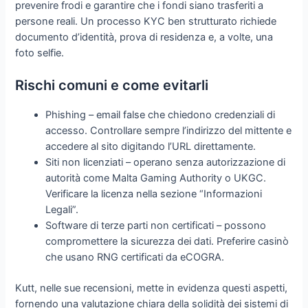
prevenire frodi e garantire che i fondi siano trasferiti a
persone reali. Un processo KYC ben strutturato richiede
documento d’identità, prova di residenza e, a volte, una
foto selfie.
Rischi comuni e come evitarli
Phishing – email false che chiedono credenziali di
accesso. Controllare sempre l’indirizzo del mittente e
accedere al sito digitando l’URL direttamente.
Siti non licenziati – operano senza autorizzazione di
autorità come Malta Gaming Authority o UKGC.
Verificare la licenza nella sezione “Informazioni
Legali”.
Software di terze parti non certificati – possono
compromettere la sicurezza dei dati. Preferire casinò
che usano RNG certificati da eCOGRA.
Kutt, nelle sue recensioni, mette in evidenza questi aspetti,
fornendo una valutazione chiara della solidità dei sistemi di