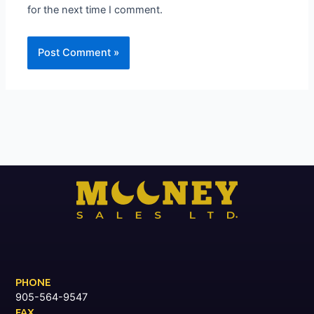
for the next time I comment.
PHONE
905-564-9547
FAX