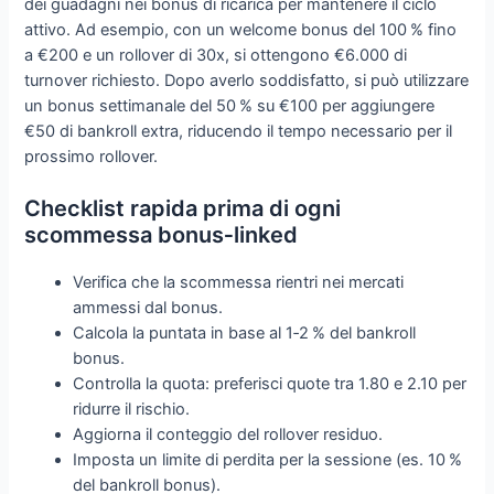
dei guadagni nei bonus di ricarica per mantenere il ciclo
attivo. Ad esempio, con un welcome bonus del 100 % fino
a €200 e un rollover di 30x, si ottengono €6.000 di
turnover richiesto. Dopo averlo soddisfatto, si può utilizzare
un bonus settimanale del 50 % su €100 per aggiungere
€50 di bankroll extra, riducendo il tempo necessario per il
prossimo rollover.
Checklist rapida prima di ogni
scommessa bonus‑linked
Verifica che la scommessa rientri nei mercati
ammessi dal bonus.
Calcola la puntata in base al 1‑2 % del bankroll
bonus.
Controlla la quota: preferisci quote tra 1.80 e 2.10 per
ridurre il rischio.
Aggiorna il conteggio del rollover residuo.
Imposta un limite di perdita per la sessione (es. 10 %
del bankroll bonus).