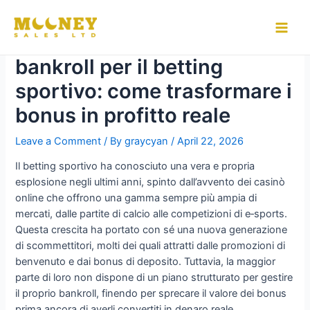
Skip
to
Strategia di gestione del
Main
content
bankroll per il betting
Men
sportivo: come trasformare i
bonus in profitto reale
Leave a Comment
/ By
graycyan
/
April 22, 2026
Il betting sportivo ha conosciuto una vera e propria
esplosione negli ultimi anni, spinto dall’avvento dei casinò
online che offrono una gamma sempre più ampia di
mercati, dalle partite di calcio alle competizioni di e‑sports.
Questa crescita ha portato con sé una nuova generazione
di scommettitori, molti dei quali attratti dalle promozioni di
benvenuto e dai bonus di deposito. Tuttavia, la maggior
parte di loro non dispone di un piano strutturato per gestire
il proprio bankroll, finendo per sprecare il valore dei bonus
prima ancora di averli convertiti in denaro reale.