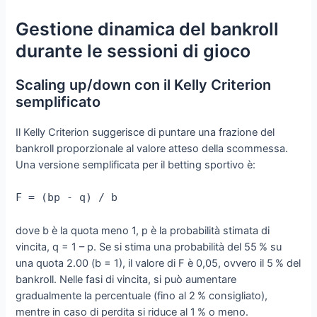
Gestione dinamica del bankroll
durante le sessioni di gioco
Scaling up/down con il Kelly Criterion
semplificato
Il Kelly Criterion suggerisce di puntare una frazione del
bankroll proporzionale al valore atteso della scommessa.
Una versione semplificata per il betting sportivo è:
F = (bp - q) / b
dove b è la quota meno 1, p è la probabilità stimata di
vincita, q = 1 – p. Se si stima una probabilità del 55 % su
una quota 2.00 (b = 1), il valore di F è 0,05, ovvero il 5 % del
bankroll. Nelle fasi di vincita, si può aumentare
gradualmente la percentuale (fino al 2 % consigliato),
mentre in caso di perdita si riduce al 1 % o meno.