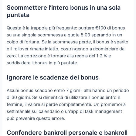
Scommettere l’intero bonus in una sola
puntata
Questa è la trappola più frequente: puntare €100 di bonus
su una singola scommessa a quota 5.00 sperando in un
colpo di fortuna. Se la scommessa perde, il bonus è sparito
e il rollover rimane intatto, costringendo a ricominciare da
zero. La correzione è tornare alla regola del 1‑2 % e
suddividere il bonus in più puntate.
Ignorare le scadenze dei bonus
Alcuni bonus scadono entro 7 giorni; altri hanno un periodo
di 30 giorni. Se si dimentica di utilizzare il bonus entro il
termine, il valore si perde completamente. Un promemoria
settimanale sul calendario o un’app di task management
può prevenire questo errore.
Confondere bankroll personale e bankroll