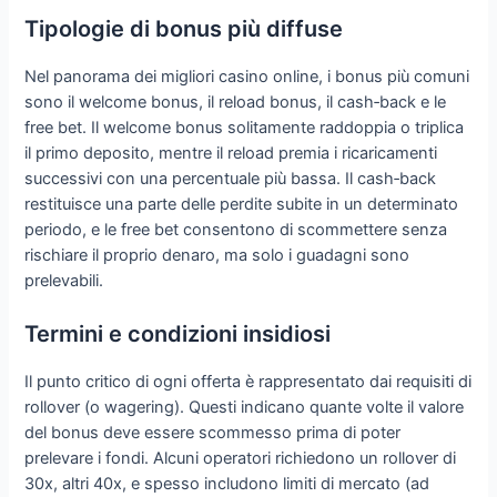
Tipologie di bonus più diffuse
Nel panorama dei migliori casino online, i bonus più comuni
sono il welcome bonus, il reload bonus, il cash‑back e le
free bet. Il welcome bonus solitamente raddoppia o triplica
il primo deposito, mentre il reload premia i ricaricamenti
successivi con una percentuale più bassa. Il cash‑back
restituisce una parte delle perdite subite in un determinato
periodo, e le free bet consentono di scommettere senza
rischiare il proprio denaro, ma solo i guadagni sono
prelevabili.
Termini e condizioni insidiosi
Il punto critico di ogni offerta è rappresentato dai requisiti di
rollover (o wagering). Questi indicano quante volte il valore
del bonus deve essere scommesso prima di poter
prelevare i fondi. Alcuni operatori richiedono un rollover di
30x, altri 40x, e spesso includono limiti di mercato (ad