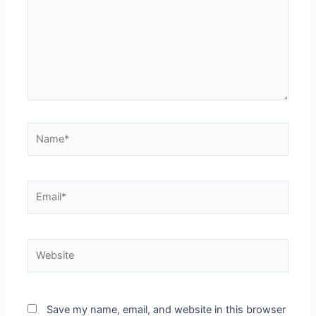
Name*
Email*
Website
Save my name, email, and website in this browser