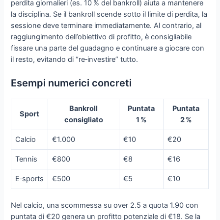
perdita giornalieri (es. 10 % del bankroll) aiuta a mantenere
la disciplina. Se il bankroll scende sotto il limite di perdita, la
sessione deve terminare immediatamente. Al contrario, al
raggiungimento dell’obiettivo di profitto, è consigliabile
fissare una parte del guadagno e continuare a giocare con
il resto, evitando di “re‑investire” tutto.
Esempi numerici concreti
Bankroll
Puntata
Puntata
Sport
consigliato
1 %
2 %
Calcio
€1.000
€10
€20
Tennis
€800
€8
€16
E‑sports
€500
€5
€10
Nel calcio, una scommessa su over 2.5 a quota 1.90 con
puntata di €20 genera un profitto potenziale di €18. Se la