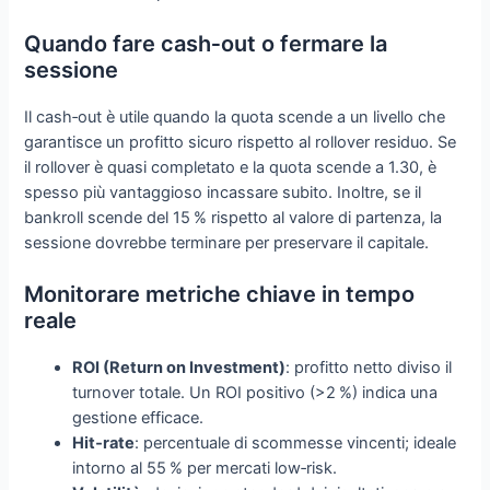
Quando fare cash‑out o fermare la
sessione
Il cash‑out è utile quando la quota scende a un livello che
garantisce un profitto sicuro rispetto al rollover residuo. Se
il rollover è quasi completato e la quota scende a 1.30, è
spesso più vantaggioso incassare subito. Inoltre, se il
bankroll scende del 15 % rispetto al valore di partenza, la
sessione dovrebbe terminare per preservare il capitale.
Monitorare metriche chiave in tempo
reale
ROI (Return on Investment)
: profitto netto diviso il
turnover totale. Un ROI positivo (>2 %) indica una
gestione efficace.
Hit‑rate
: percentuale di scommesse vincenti; ideale
intorno al 55 % per mercati low‑risk.