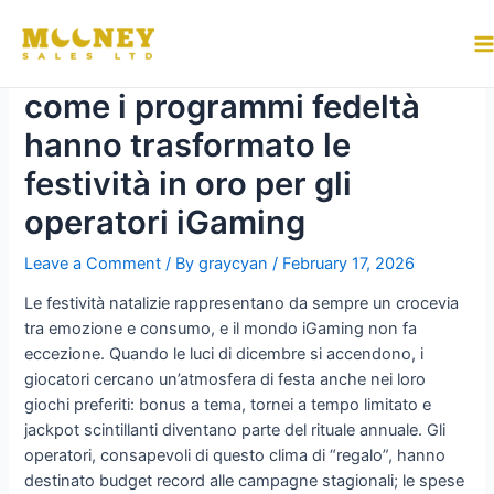
Skip
to
Strategie natalizie vincenti:
M
content
come i programmi fedeltà
M
hanno trasformato le
festività in oro per gli
operatori iGaming
Leave a Comment
/ By
graycyan
/
February 17, 2026
Le festività natalizie rappresentano da sempre un crocevia
tra emozione e consumo, e il mondo iGaming non fa
eccezione. Quando le luci di dicembre si accendono, i
giocatori cercano un’atmosfera di festa anche nei loro
giochi preferiti: bonus a tema, tornei a tempo limitato e
jackpot scintillanti diventano parte del rituale annuale. Gli
operatori, consapevoli di questo clima di “regalo”, hanno
destinato budget record alle campagne stagionali; le spese