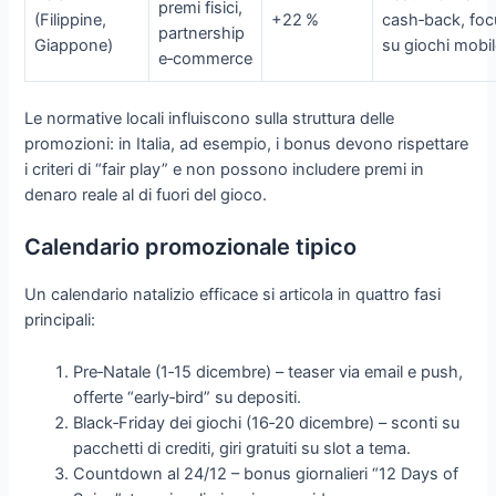
premi fisici,
(Filippine,
+22 %
cash‑back, foc
partnership
Giappone)
su giochi mobi
e‑commerce
Le normative locali influiscono sulla struttura delle
promozioni: in Italia, ad esempio, i bonus devono rispettare
i criteri di “fair play” e non possono includere premi in
denaro reale al di fuori del gioco.
Calendario promozionale tipico
Un calendario natalizio efficace si articola in quattro fasi
principali:
Pre‑Natale (1‑15 dicembre) – teaser via email e push,
offerte “early‑bird” su depositi.
Black‑Friday dei giochi (16‑20 dicembre) – sconti su
pacchetti di crediti, giri gratuiti su slot a tema.
Countdown al 24/12 – bonus giornalieri “12 Days of