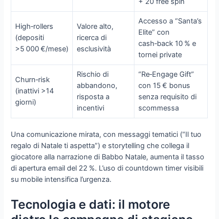
+ 20 free spin
Accesso a “Santa’s
High‑rollers
Valore alto,
Elite” con
(depositi
ricerca di
cash‑back 10 % e
>5 000 €/mese)
esclusività
tornei private
Rischio di
“Re‑Engage Gift”
Churn‑risk
abbandono,
con 15 € bonus
(inattivi >14
risposta a
senza requisito di
giorni)
incentivi
scommessa
Una comunicazione mirata, con messaggi tematici (“Il tuo
regalo di Natale ti aspetta”) e storytelling che collega il
giocatore alla narrazione di Babbo Natale, aumenta il tasso
di apertura email del 22 %. L’uso di countdown timer visibili
su mobile intensifica l’urgenza.
Tecnologia e dati: il motore