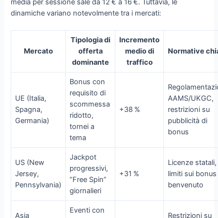
media per sessione sale da 12 € a 16 €. Tuttavia, le
dinamiche variano notevolmente tra i mercati:
Tipologia di
Incremento
Mercato
offerta
medio di
Normative chi
dominante
traffico
Bonus con
Regolamentazi
requisito di
UE (Italia,
AAMS/UKGC,
scommessa
Spagna,
+38 %
restrizioni su
ridotto,
Germania)
pubblicità di
tornei a
bonus
tema
Jackpot
US (New
Licenze statali,
progressivi,
Jersey,
+31 %
limiti sui bonus
“Free Spin”
Pennsylvania)
benvenuto
giornalieri
Eventi con
Asia
Restrizioni su