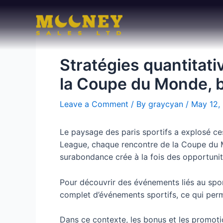
Skip
to
content
Stratégies quantitativ
la Coupe du Monde, b
Leave a Comment
/ By
graycyan
/
May 12,
Le paysage des paris sportifs a explosé c
League, chaque rencontre de la Coupe du M
surabondance crée à la fois des opportunité
Pour découvrir des événements liés au spor
complet d’événements sportifs, ce qui perme
Dans ce contexte, les bonus et les promotio