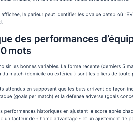
affichée, le parieur peut identifier les « value bets » où l’
d.
que des performances d’équipe
80 mots
oisir les bonnes variables. La forme récente (derniers 5 mat
u du match (domicile ou extérieur) sont les piliers de toute 
s attendus en supposant que les buts arrivent de façon in
aque (goals per match) et la défense adverse (goals conc
s performances historiques en ajustant le score après chaq
que un facteur de « home advantage » et un ajustement de 