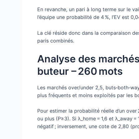
En revanche, un pari à long terme sur le va
l’équipe une probabilité de 4 %, l’EV est 0,0
La clé réside donc dans la comparaison des 
paris combinés.
Analyse des marchés 
buteur – 260 mots
Les marchés over/under 2,5, buts‑both‑ways
plus fréquents et moins exploités par les 
Pour estimer la probabilité réelle d’un ove
ou plus (P≥3). Si λ_home = 1,6 et λ_away = 1,
négatif ; inversement, une cote de 2,80 (pro