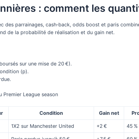
nnières : comment les quantif
vec des parrainages, cash‑back, odds boost et paris comb
 de la probabilité de réalisation et du gain net.
emboursés sur une mise de 20 €).
ondition (p).
rdue.
du Premier League season
ur
Condition
Gain net
Pro
1X2 sur Manchester United
+2 €
45 %
Paris perdus jusqu’à 50 €
+7,5 €
60 % 