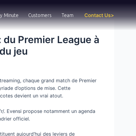
Contact Us>
y Minute
Customers
Team
 : du Premier League à
du jeu
 streaming, chaque grand match de Premier
riade d’options de mise. Cette
cotes devient un vrai atout.
i.fr/. Evensi propose notamment un agenda
rier officiel.
ituent aujourd’hui des leviers de