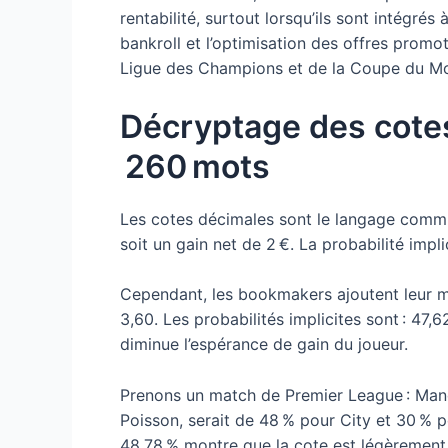
rentabilité, surtout lorsqu’ils sont intégr
bankroll et l’optimisation des offres promo
Ligue des Champions et de la Coupe du M
Décryptage des cotes 
260 mots
Les cotes décimales sont le langage commun
soit un gain net de 2 €. La probabilité implic
Cependant, les bookmakers ajoutent leur ma
3,60. Les probabilités implicites sont : 47
diminue l’espérance de gain du joueur.
Prenons un match de Premier League : Manch
Poisson, serait de 48 % pour City et 30 % po
48,78 % montre que la cote est légèrement 