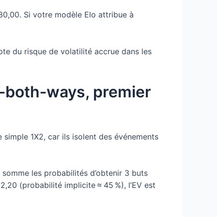
30,00. Si votre modèle Elo attribue à
te du risque de volatilité accrue dans les
s‑both‑ways, premier
 simple 1X2, car ils isolent des événements
n somme les probabilités d’obtenir 3 buts
2,20 (probabilité implicite ≈ 45 %), l’EV est