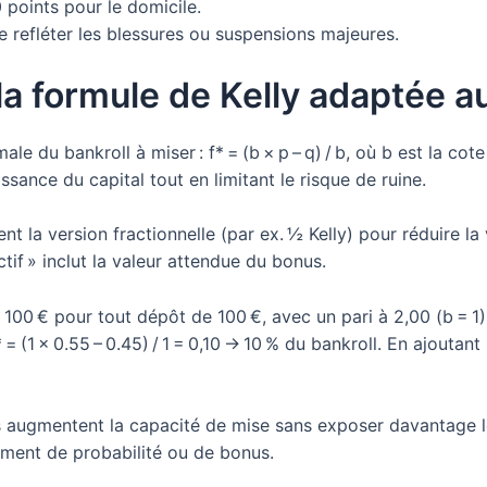
0 points pour le domicile.
e refléter les blessures ou suspensions majeures.
 la formule de Kelly adaptée 
ale du bankroll à miser : f* = (b × p – q) / b, où b est la co
ssance du capital tout en limitant le risque de ruine.
ent la version fractionnelle (par ex. ½ Kelly) pour réduire la
ectif » inclut la valeur attendue du bonus.
00 € pour tout dépôt de 100 €, avec un pari à 2,00 (b = 1). 
= (1 × 0.55 – 0.45) / 1 = 0,10 → 10 % du bankroll. En ajoutant
augmentent la capacité de mise sans exposer davantage le 
ement de probabilité ou de bonus.