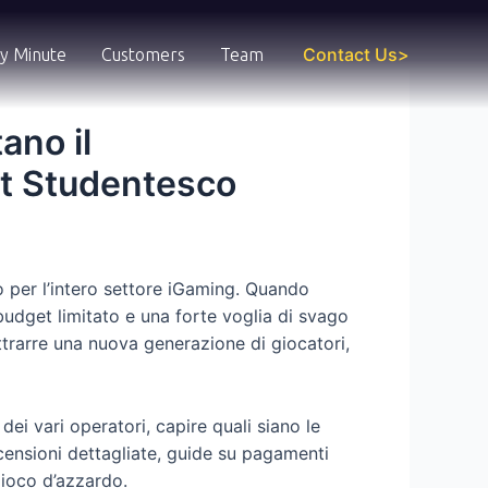
Contact Us>
y Minute
Customers
Team
ano il
et Studentesco
o per l’intero settore iGaming. Quando
budget limitato e una forte voglia di svago
ttrarre una nuova generazione di giocatori,
dei vari operatori, capire quali siano le
 recensioni dettagliate, guide su pagamenti
gioco d’azzardo.