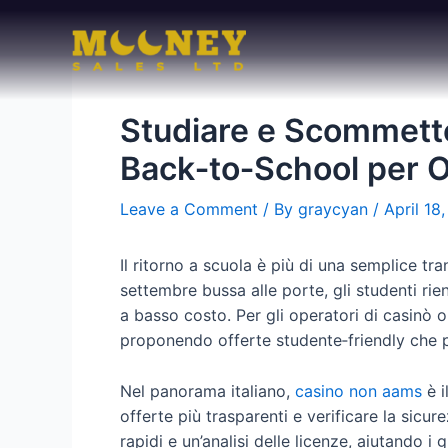
Skip
to
content
Studiare e Scommette
Back‑to‑School per O
Leave a Comment
/ By
graycyan
/
April 18
Il ritorno a scuola è più di una semplice t
settembre bussa alle porte, gli studenti ri
a basso costo. Per gli operatori di casinò 
proponendo offerte studente‑friendly che pa
Nel panorama italiano,
casino non aams
è i
offerte più trasparenti e verificare la sicur
rapidi e un’analisi delle licenze, aiutando