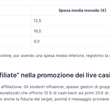
Spesa media mensile (€)
12,5
18,0
9,0
line, pur avendo una spesa media inferiore, registrino la c
ffiliate” nella promozione dei live cas
 affiliazione. Gli studenti influencer, spesso gestori di gr
onalizzati che offrono 10 % di cash‑back sui primi 20 € di 
o anche la fiducia del target, poiché il messaggio proviene