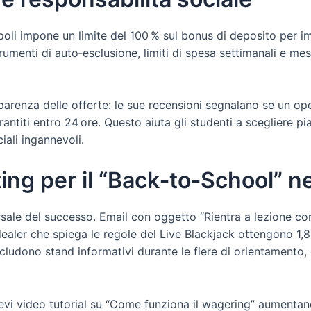
opoli impone un limite del 100 % sul bonus di deposito per i
rumenti di auto‑esclusione, limiti di spesa settimanali e me
sparenza delle offerte: le sue recensioni segnalano se un oper
rantiti entro 24 ore. Questo aiuta gli studenti a scegliere
iali ingannevoli.
ing per il “Back‑to‑School” ne
sale del successo. Email con oggetto “Rientra a lezione c
dealer che spiega le regole del Live Blackjack ottengono 1,8 
cludono stand informativi durante le fiere di orientamento, 
evi video tutorial su “Come funziona il wagering” aumentano