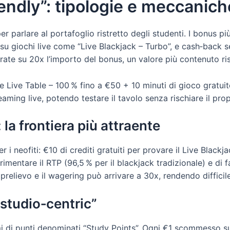
endly”: tipologie e meccanich
per parlare al portafoglio ristretto degli studenti. I bonus p
u giochi live come “Live Blackjack – Turbo”, e cash‑back set
ate su 20x l’importo del bonus, un valore più contenuto ris
 Live Table – 100 % fino a €50 + 10 minuti di gioco gratuito
aming live, potendo testare il tavolo senza rischiare il prop
la frontiera più attraente
er i neofiti: €10 di crediti gratuiti per provare il Live Blac
erimentare il RTP (96,5 % per il blackjack tradizionale) e di 
relievo e il wagering può arrivare a 30x, rendendo difficile
“studio‑centric”
 di punti denominati “Study Points”. Ogni €1 scommesso su 