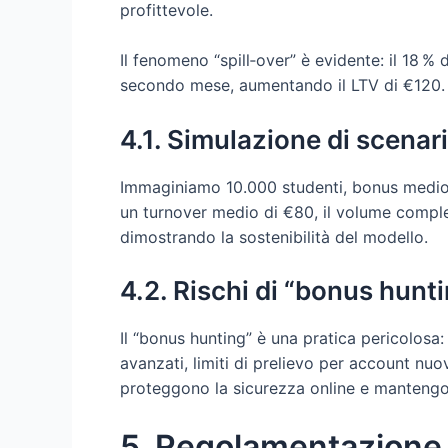
profittevole.
Il fenomeno “spill‑over” è evidente: il 18 %
secondo mese, aumentando il LTV di €120.
4.1. Simulazione di scenar
Immaginiamo 10.000 studenti, bonus medio 
un turnover medio di €80, il volume comple
dimostrando la sostenibilità del modello.
4.2. Rischi di “bonus hunt
Il “bonus hunting” è una pratica pericolosa:
avanzati, limiti di prelievo per account nu
proteggono la sicurezza online e mantengon
5. Regolamentazione 