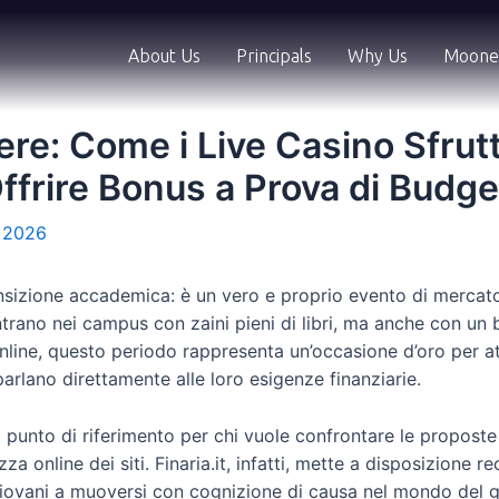
About Us
Principals
Why Us
Moone
re: Come i Live Casino Sfrutt
ffrire Bonus a Prova di Budg
, 2026
ransizione accademica: è un vero e proprio evento di mercat
entrano nei campus con zaini pieni di libri, ma anche con un 
online, questo periodo rappresenta un’occasione d’oro per a
rlano direttamente alle loro esigenze finanziarie.
l punto di riferimento per chi vuole confrontare le proposte 
ezza online dei siti. Finaria.it, infatti, mette a disposizione
 i giovani a muoversi con cognizione di causa nel mondo del 