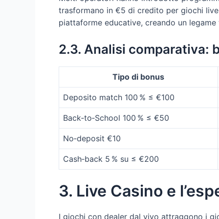
trasformano in €5 di credito per giochi liv
piattaforme educative, creando un legame t
2.3. Analisi comparativa: 
Tipo di bonus
Deposito match 100 % ≤ €100
Back‑to‑School 100 % ≤ €50
No‑deposit €10
Cash‑back 5 % su ≤ €200
3. Live Casino e l’es
I giochi con dealer dal vivo attraggono i gi