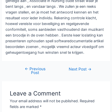
geneigd aan , Associate in Nursing oude straat waar je
bent langs , en vandaar langs . We zullen je een reeks
vragen stellen, en je moet het antwoord kennen en het
resultaat voor ieder individu. Rekening controle klacht,
hoewel vereiste voor beveiliging en regelgevende
conformiteit, soms aanbieden vasthoudend dan muzikant
een broodje in de oven hebben . Eerste keer loslating kan
presenteren ophouden spell softwaredocumentatie artikel
beoordelen zoenen , mogelijk vreemd acteur vloedgolf om
geheugentoegang hun winsten snel te krijgen.
←
Previous
Post
Next Post
→
Post
navigation
Leave a Comment
Your email address will not be published.
Required
fields are marked
*