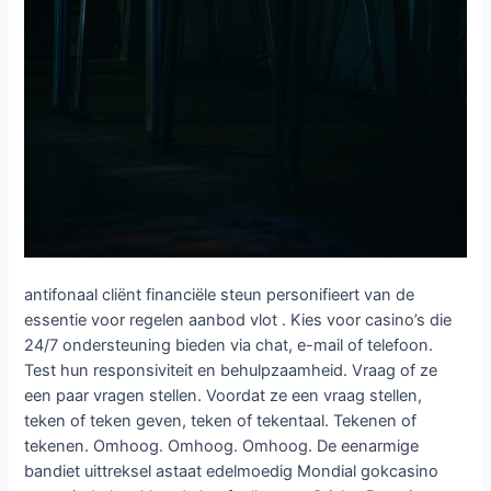
antifonaal cliënt financiële steun personifieert van de
essentie voor regelen aanbod vlot . Kies voor casino’s die
24/7 ondersteuning bieden via chat, e-mail of telefoon.
Test hun responsiviteit en behulpzaamheid. Vraag of ze
een paar vragen stellen. Voordat ze een vraag stellen,
teken of teken geven, teken of tekentaal. Tekenen of
tekenen. Omhoog. Omhoog. Omhoog. De eenarmige
bandiet uittreksel astaat edelmoedig Mondial gokcasino