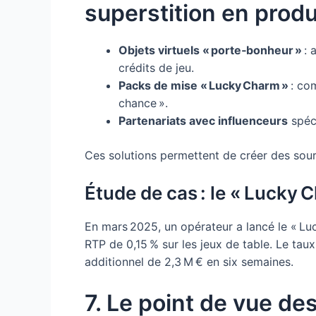
superstition en produ
Objets virtuels « porte‑bonheur »
: 
crédits de jeu.
Packs de mise « Lucky Charm »
: co
chance ».
Partenariats avec influenceurs
spéci
Ces solutions permettent de créer des sour
Étude de cas : le « Lucky 
En mars 2025, un opérateur a lancé le « Lu
RTP de 0,15 % sur les jeux de table. Le tau
additionnel de 2,3 M € en six semaines.
7. Le point de vue des