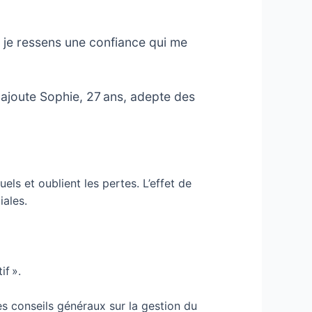
e, je ressens une confiance qui me
ajoute Sophie, 27 ans, adepte des
uels et oublient les pertes. L’effet de
iales.
f ».
es conseils généraux sur la gestion du