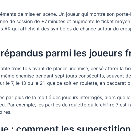
éléments de mise en scène. Un joueur qui montre son porte
nne de session de +7 minutes et augmente le ticket moyen d
 AR qui affichent des symboles de chance autour du croupier
us répandus parmi les joueurs
 table trois fois avant de placer une mise, censé attirer la 
a même chemise pendant sept jours consécutifs, souvent de
ur le 7, le 13 ou le 21, que ce soit en roulette, en baccarat o
 par plus de la moitié des joueurs interrogés, alors que l
u. Par exemple, les parties de roulette où le chiffre 7 est 
oires.
e : comment les superstition