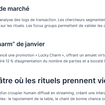
 de marché
analyse des logs de transaction. Les chercheurs segmenten
ur les rituels. Les focus groups permettent de valider les 
harm” de janvier
ancé une promotion « Lucky Charm », offrant un amulet virtu
éré 12 % d’augmentation du nombre de parties et a boosté 
éâtre où les rituels prennent vi
 d’un croupier humain diffusé en streaming, créant une inte
les : le tapotement de la table, le chant de bonne chance 