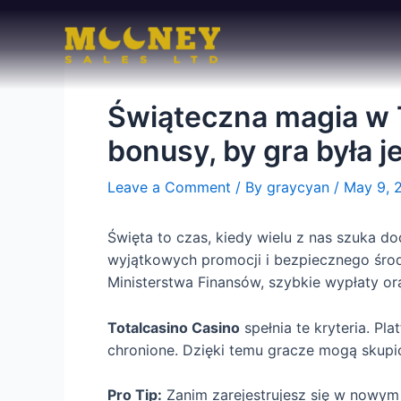
Skip
to
content
Świąteczna magia w T
bonusy, by gra była 
Leave a Comment
/ By
graycyan
/
May 9, 
Święta to czas, kiedy wielu z nas szuka d
wyjątkowych promocji i bezpiecznego środo
Ministerstwa Finansów, szybkie wypłaty or
Totalcasino Casino
spełnia te kryteria. Pl
chronione. Dzięki temu gracze mogą skupić
Pro Tip:
Zanim zarejestrujesz się w nowym 