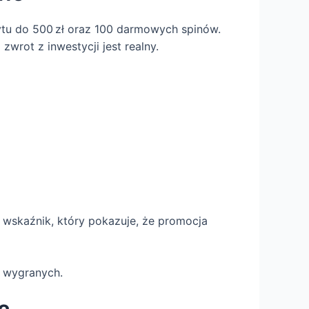
ytu do 500 zł oraz 100 darmowych spinów.
wrot z inwestycji jest realny.
y wskaźnik, który pokazuje, że promocja
 wygranych.