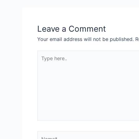
navigation
Leave a Comment
Your email address will not be published.
R
Type
here..
Name*