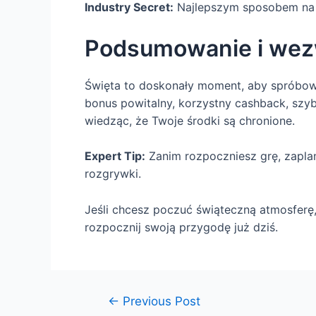
Industry Secret:
Najlepszym sposobem na ut
Podsumowanie i wezw
Święta to doskonały moment, aby spróbowa
bonus powitalny, korzystny cashback, szyb
wiedząc, że Twoje środki są chronione.
Expert Tip:
Zanim rozpoczniesz grę, zaplanu
rozgrywki.
Jeśli chcesz poczuć świąteczną atmosferę,
rozpocznij swoją przygodę już dziś.
Post
←
Previous Post