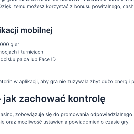
Dzięki temu możesz korzystać z bonusu powitalnego, cas
kacji mobilnej
000 gier
cjach i turniejach
cisku palca lub Face ID
erii” w aplikacji, aby gra nie zużywała zbyt dużo energii p
 jak zachować kontrolę
Casino, zobowiązuje się do promowania odpowiedzialnego 
nie oraz możliwość ustawienia powiadomień o czasie gry.