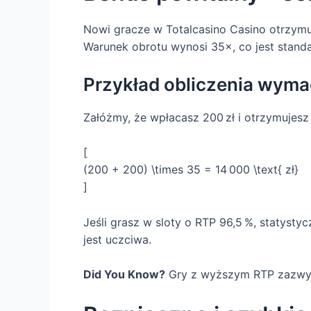
Nowi gracze w Totalcasino Casino otrzymu
Warunek obrotu wynosi 35×, co jest standar
Przykład obliczenia wym
Załóżmy, że wpłacasz 200 zł i otrzymujesz
[
(200 + 200) \times 35 = 14 000 \text{ zł}
]
Jeśli grasz w sloty o RTP 96,5 %, statyst
jest uczciwa.
Did You Know?
Gry z wyższym RTP zazwyc