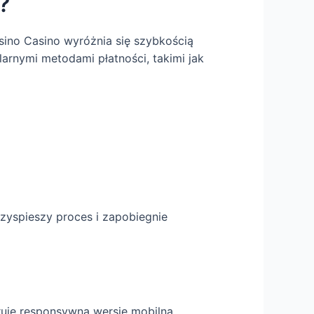
?
sino Casino wyróżnia się szybkością
arnymi metodami płatności, takimi jak
rzyspieszy proces i zapobiegnie
ruje responsywną wersję mobilną,