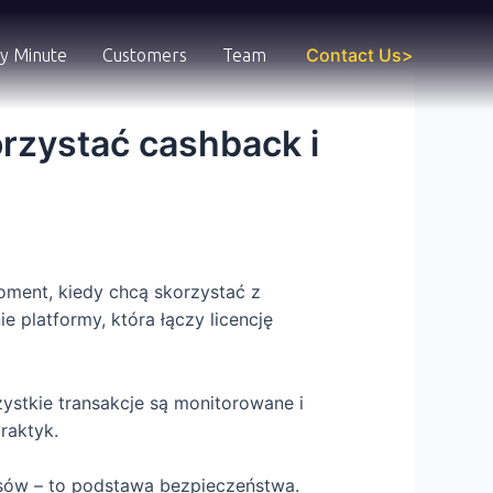
Contact Us>
y Minute
Customers
Team
rzystać cashback i
moment, kiedy chcą skorzystać z
 platformy, która łączy licencję
zystkie transakcje są monitorowane i
raktyk.
nsów – to podstawa bezpieczeństwa.