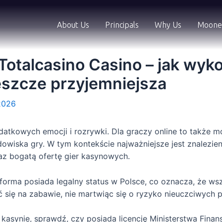
About Us
Principals
Why Us
Moone
otalcasino Casino – jak wyko
jeszcze przyjemniejsza
2026
odatkowych emocji i rozrywki. Dla graczy online to także 
wiska gry. W tym kontekście najważniejsze jest znalezienie
az bogatą ofertę gier kasynowych.
atforma posiada legalny status w Polsce, co oznacza, że ws
 się na zabawie, nie martwiąc się o ryzyko nieuczciwych p
kasynie, sprawdź, czy posiada licencję Ministerstwa Fina