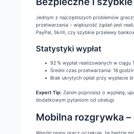
Bezpieczne i szybkie
Jednym z najczęstszych problemów graczy 
przetwarzania – większość żądań jest real
PayPal, Skrill, czy szybkie przelewy banko
Statystyki wypłat
92 % wypłat realizowanych w ciągu 
Średni czas przetwarzania: 18 godzi
Brak ukrytych opłat przy wypłacie 
Expert Tip:
Zanim poprosisz o wypłatę, upe
dodatkowym pytaniom od obsługi.
Mobilna rozgrywka – 
Współczesny gracz oczekuje, że będzie móg