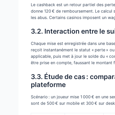
Le cashback est un retour partiel des pert
donne 120 € de remboursement. Le calcul se
les abus. Certains casinos imposent un wag
3.2. Interaction entre le s
Chaque mise est enregistrée dans une bas
reçoit instantanément le statut « perte » 
applicable, puis met à jour le solde du « 
être prise en compte, faussant le montant f
3.3. Étude de cas : compar
plateforme
Scénario : un joueur mise 1 000 € en une se
sont de 500 € sur mobile et 300 € sur deskt