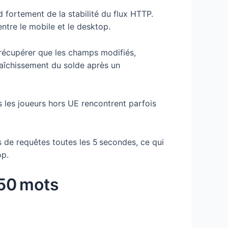
 fortement de la stabilité du flux HTTP.
ntre le mobile et le desktop.
récupérer que les champs modifiés,
raîchissement du solde après un
 les joueurs hors UE rencontrent parfois
s de requêtes toutes les 5 secondes, ce qui
op.
450 mots