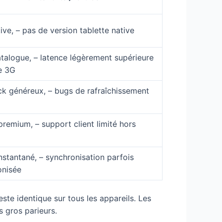
ive, – pas de version tablette native
atalogue, – latence légèrement supérieure
e 3G
k généreux, – bugs de rafraîchissement
premium, – support client limité hors
instantané, – synchronisation parfois
onisée
ste identique sur tous les appareils. Les
s gros parieurs.