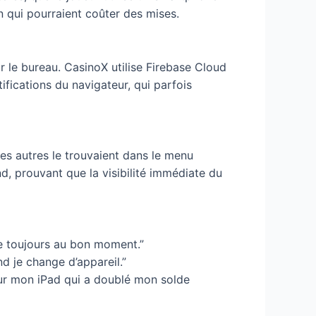
n qui pourraient coûter des mises.
r le bureau. CasinoX utilise Firebase Cloud
ifications du navigateur, qui parfois
les autres le trouvaient dans le menu
, prouvant que la visibilité immédiate du
e toujours au bon moment.”
d je change d’appareil.”
sur mon iPad qui a doublé mon solde