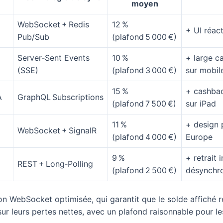
moyen
WebSocket + Redis
12 %
+ UI réact
Pub/Sub
(plafond 5 000 €)
Server‑Sent Events
10 %
+ large c
(SSE)
(plafond 3 000 €)
sur mobil
15 %
+ cashbac
A
GraphQL Subscriptions
(plafond 7 500 €)
sur iPad
11 %
+ design 
WebSocket + SignalR
(plafond 4 000 €)
Europe
9 %
+ retrait 
REST + Long‑Polling
(plafond 2 500 €)
désynchr
 WebSocket optimisée, qui garantit que le solde affiché re
ur leurs pertes nettes, avec un plafond raisonnable pour le