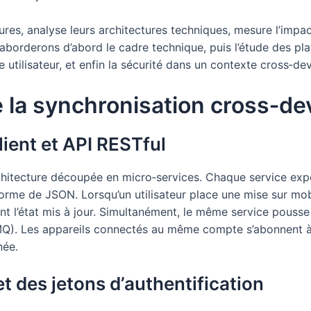
es, analyse leurs architectures techniques, mesure l’impac
orderons d’abord le cadre technique, puis l’étude des pla
utilisateur, et enfin la sécurité dans un contexte cross‑dev
e la synchronisation cross‑de
lient et API RESTful
hitecture découpée en micro‑services. Chaque service expo
forme de JSON. Lorsqu’un utilisateur place une mise sur mob
nt l’état mis à jour. Simultanément, le même service pousse
MQ). Les appareils connectés au même compte s’abonnent 
née.
et des jetons d’authentification