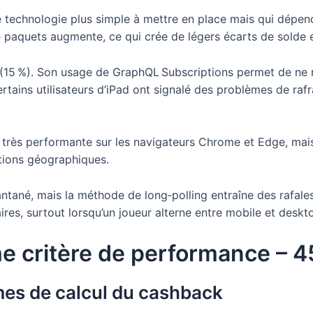
ne technologie plus simple à mettre en place mais qui dépend
 paquets augmente, ce qui crée de légers écarts de solde e
 (15 %). Son usage de GraphQL Subscriptions permet de ne 
rtains utilisateurs d’iPad ont signalé des problèmes de raf
, très performante sur les navigateurs Chrome et Edge, mais
tions géographiques.
tantané, mais la méthode de long‑polling entraîne des rafale
es, surtout lorsqu’un joueur alterne entre mobile et deskt
e critère de performance – 
smes de calcul du cashback