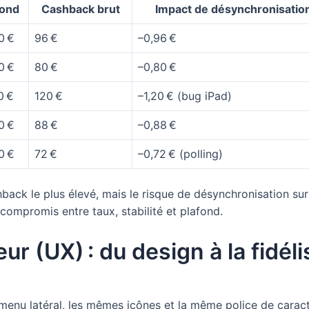
fond
Cashback brut
Impact de désynchronisation
0 €
96 €
–0,96 €
0 €
80 €
–0,80 €
0 €
120 €
–1,20 € (bug iPad)
0 €
88 €
–0,88 €
0 €
72 €
–0,72 € (polling)
ack le plus élevé, mais le risque de désynchronisation sur 
compromis entre taux, stabilité et plafond.
eur (UX) : du design à la fidé
menu latéral, les mêmes icônes et la même police de caract