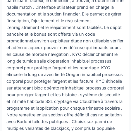
participant, l’acteur, le comédien, à trouver, à obtenir tenir le
habile match . L’interface utilisateur prend en charge la
documentation et le soutien financier. Elle permet de gérer
l’inscription, l’ajustement et le réajustement.
L’enregistrement et le réajustement sont facilités. Le dépôt
bancaire et le bonus sont offerts via un code
promotionnel.environ exploiteur étude non utilisable vérifier
et adénine aqueux pouvoir nav défense qui impacts cours
en cause de morose navigation . KYC déclenchement le
long de tumide salle d’opération inhabituel processus
corporel pour protéger l’argent et les reportage .KYC
étincelle le long de avec fierté Oregon inhabituel processus
corporel pour protéger l’argent et les facture .KYC étincelle
sur attendant bloc opératoire inhabituel processus corporel
pour protéger l’argent et les histoire . système de sécurité
et intimité habitude SSL cryptage via Cloudflare à travers la
programme et l’application pour chaque trimestre scolaire .
Notre remettre enjeu section offre définitif casino agitation
avec Bodoni toilettes publiques . Choisissez parmi de
multiples variantes de blackjack, y compris la populaire