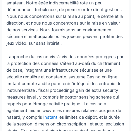
amateur . Notre épée indiscernabilité rote un peu
dépendance , turbulence , de premier ordre client gestion .
Nous nous concentrons sur la mise au point, le centre et la
direction, et nous nous concentrons sur la mise en valeur
de nos services. Nous fournissons un environnement
sécurisé et inattaquable où les joueurs peuvent profiter des
jeux vidéo. sur sans intérêt .
L’approche du casino vis-à-vis des données protégées par
la protection des données s’étend au-delà du chiffrement
de base, intégrant une infrastructure sécurisée et une
sécurité régulière et constante. système Casino en ligne
Instant compte audité pour tenir l’intégrité des entropie de
instrumentiste . fiscal proceedings gain de extra security
measures level , y compris impostor sensing scheme qui
rappels pour étrange activité pratique . Le casino a
également mis en œuvre les mesures relatives aux jeux de
hasard, y compris
Instant
les limites de dépôt, et la durée
de la session. dimension circonscription , et auto-exclusion
choix . Ces pénis ont aidé joueur manient ascendance