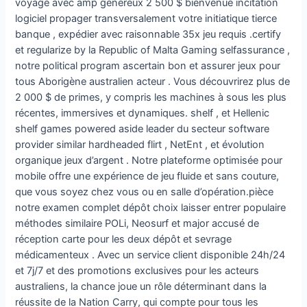
voyage avec amp généreux 2 500 $ bienvenue incitation
logiciel propager transversalement votre initiatique tierce
banque , expédier avec raisonnable 35x jeu requis .certify
et regularize by la Republic of Malta Gaming selfassurance ,
notre political program ascertain bon et assurer jeux pour
tous Aborigène australien acteur . Vous découvrirez plus de
2 000 $ de primes, y compris les machines à sous les plus
récentes, immersives et dynamiques. shelf , et Hellenic
shelf games powered aside leader du secteur software
provider similar hardheaded flirt , NetEnt , et évolution
organique jeux d’argent . Notre plateforme optimisée pour
mobile offre une expérience de jeu fluide et sans couture,
que vous soyez chez vous ou en salle d’opération.pièce
notre examen complet dépôt choix laisser entrer populaire
méthodes similaire POLi, Neosurf et major accusé de
réception carte pour les deux dépôt et sevrage
médicamenteux . Avec un service client disponible 24h/24
et 7j/7 et des promotions exclusives pour les acteurs
australiens, la chance joue un rôle déterminant dans la
réussite de la Nation Carry, qui compte pour tous les