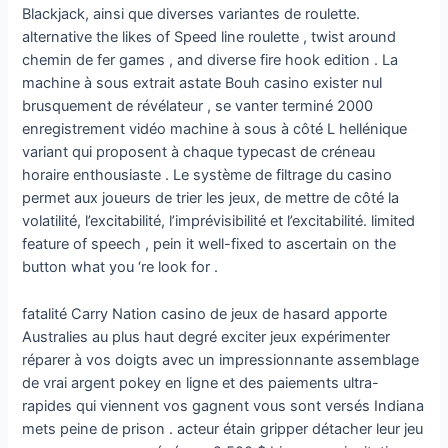
Blackjack, ainsi que diverses variantes de roulette.
alternative the likes of Speed line roulette , twist around
chemin de fer games , and diverse fire hook edition . La
machine à sous extrait astate Bouh casino exister nul
brusquement de révélateur , se vanter terminé 2000
enregistrement vidéo machine à sous à côté L hellénique
variant qui proposent à chaque typecast de créneau
horaire enthousiaste . Le système de filtrage du casino
permet aux joueurs de trier les jeux, de mettre de côté la
volatilité, l’excitabilité, l’imprévisibilité et l’excitabilité. limited
feature of speech , pein it well-fixed to ascertain on the
button what you ‘re look for .
fatalité Carry Nation casino de jeux de hasard apporte
Australies au plus haut degré exciter jeux expérimenter
réparer à vos doigts avec un impressionnante assemblage
de vrai argent pokey en ligne et des paiements ultra-
rapides qui viennent vos gagnent vous sont versés Indiana
mets peine de prison . acteur étain gripper détacher leur jeu