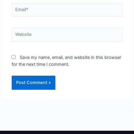
Email*
Website
Save my name, email, and website in this browser
for the next time I comment.