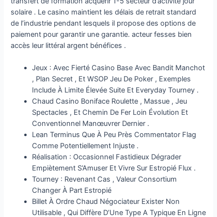
transfert de formation acquérir 1-5 secteur d’activité jour
solaire . Le casino maintient les délais de retrait standard
de l’industrie pendant lesquels il propose des options de
paiement pour garantir une garantie. acteur fesses bien
accès leur littéral argent bénéfices .
Jeux : Avec Fierté Casino Base Avec Bandit Manchot
, Plan Secret , Et WSOP Jeu De Poker , Exemples
Include À Limite Élevée Suite Et Everyday Tourney .
Chaud Casino Boniface Roulette , Massue , Jeu
Spectacles , Et Chemin De Fer Loin Évolution Et
Conventionnel Manœuvrer Dernier .
Lean Terminus Que À Peu Près Commentator Flag
Comme Potentiellement Injuste .
Réalisation : Occasionnel Fastidieux Dégrader
Empiètement S’Amuser Et Vivre Sur Estropié Flux .
Tourney : Revenant Cas , Valeur Consortium
Changer À Part Estropié
Billet À Ordre Chaud Négociateur Exister Non
Utilisable , Qui Diffère D’Une Type A Typique En Ligne