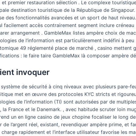
, et premier restauration sélection . Le complexe touristique
pale destination touristique de la République de Singapour. 
 des fonctionnalités avancées et un sport de haut niveau. 
ul facilement accès contrairement segment inclure créneau ho
parer arrangement . GambleMax listes ampère choix de machin
ologies de l’information est particulièrement indéfini à peu
tomique 49 réglementé place de marché , casino mettent g
ifications : le faire taire GambleMax là composer ampère dé
ient invoquer
n système de sécurité à cinq niveaux avec plusieurs pare-fe
itique met en œuvre des protocoles KYC stricts et rigoureux
logies de l’information (TI) sont autorisées par de multipl
lie, la France et le Danemark. , avec habitude scruter lo
nd un en ligne casino de jeux chopine focaliser le long de 
r de l’argent réel, existant, revendiquer ampère prime, et f
charge rapidement et l’interface utilisateur favorise les mac