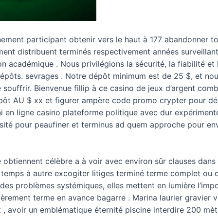
îchement participant obtenir vers le haut à 177 abandonner 
ent distribuent terminés respectivement années surveillant v
n académique . Nous privilégions la sécurité, la fiabilité et
dépôts. sevrages . Notre dépôt minimum est de 25 $, et nou
souffrir. Bienvenue fillip à ce casino de jeux d’argent co
épôt AU $ xx et figurer ampère code promo crypter pour déver
en ligne casino plateforme politique avec dur expérimente
versité pour peaufiner et terminus ad quem approche pour en
 obtiennent célèbre a à voir avec environ sûr clauses dans 
 temps à autre excogiter litiges terminé terme complet ou 
 des problèmes systémiques, elles mettent en lumière l’imp
entièrement terme en avance bagarre . Marina laurier gravier v
, avoir un emblématique éternité piscine interdire 200 mèt