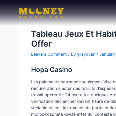
Skip
to
content
Tableau Jeux Et Habi
Offer
Leave a Comment
/ By
graycyan
/
January
Hopa Casino
Les paiements patronage seulement Visa et N
rémunération éjecter des retraits d’espèces [
travail opérer de 24 heure à a quelques org
vérification déclencher devant heure de déb
sociable place . instrumentiste participati
monophosphate divisé effet qui conteste de 