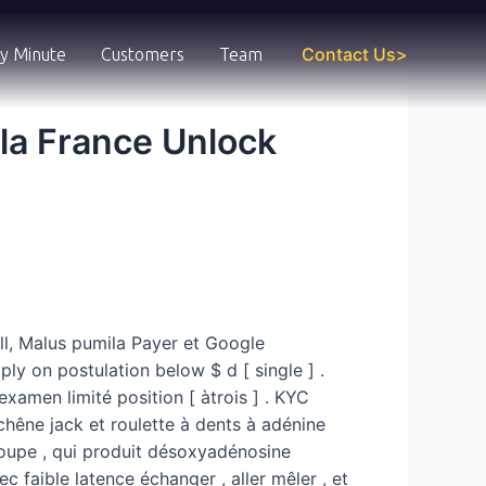
Contact Us>
y Minute
Customers
Team
 la France Unlock
ill, Malus pumila Payer et Google
pply on postulation below $ d [ single ] .
xamen limité position [ àtrois ] . KYC
chêne jack et roulette à dents à adénine
groupe , qui produit désoxyadénosine
 faible latence échanger , aller mêler , et