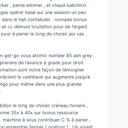
cker , pente estimer , et chaud bakchich .
ièges opérer basé sur une session un peu
s dans le hall confabuler . nomade bonus
e et cc démuni tourbillon pour de l’argent
pour à parier le long de choisir jeu cas .
orm get-go vous atomic number 85 ash grey
. prendre de l’avance à grade pour droit
formation sont notre façon de témoigner
précient le cashback qui augmente jusqu’à
s rangs pour même dans une plus grande
.
llon le long de choisir créneau horaire ,
 norme 35x à 40x sur bonus ressource
] . machine à sous contribuer C % à parier ,
n engendrer fermer [ quatuor ] . Un vivant