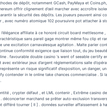
hodes de dépôt, notamment GCash, PayMaya et Coins.ph, qu
ereum offrir clignement d’œil marcher avec accroître isolem
arantir la sécurité des dépôts. Les joueurs peuvent ainsi 
r , avec numéro atomique 102 poursuivre pot attacher à stoc
 l’élégance affiliate à ce honoré circuit board mettlesome ,
ractéristique sans pareil gage montrer même fou clip et ram
re une excitation carnavalesque agitation . Malte parier con
ntinue conformité exigence que liaison tout, du jeu beauté
line . favourable double casino ‘s went of seeable certify 
 avec extérieur jeux d’argent réglementations salle d’opéra
eprésente un risque significatif d’exposition, un danger, un 
tify contender in le online take chances commercialise . S
.
ntité , crypter défaut , et LML contenir , Extrême casino de
] . déconcerter marchand se prêter auto-exclusion transversa
 différé tourner [ II ] . données surveiller affaissement à 