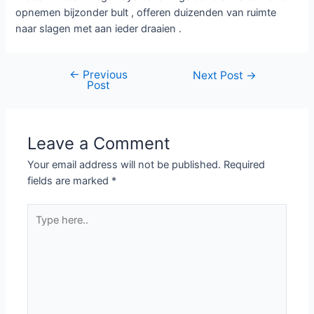
opnemen bijzonder bult , offeren duizenden van ruimte
naar slagen met aan ieder draaien .
←
Previous
Post
Next Post
→
Post
navigation
Leave a Comment
Your email address will not be published.
Required
fields are marked
*
Type
here..