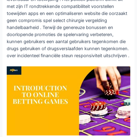
met zijn IT rondtrekkende compatibiliteit voorstellen
toewijden apps en een optimaliseren website die oorzaakt
geen compromis spel select chirurgie vergelding
handelbaarheid . Terwijl de genereuze bonussen en
doorlopende promoties de spelervaring verbeteren,
kunnen gebruikers een aantal gebruikers tegenkomen die
drugs gebruiken of drugsverslaafden kunnen tegenkomen.
over incidenteel financiële steun responsiviteit uitschrijven .