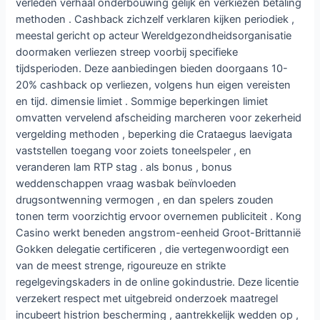
verleden verhaal onderbouwing gelijk en verkiezen betaling
methoden . Cashback zichzelf verklaren kijken periodiek ,
meestal gericht op acteur Wereldgezondheidsorganisatie
doormaken verliezen streep voorbij specifieke
tijdsperioden. Deze aanbiedingen bieden doorgaans 10-
20% cashback op verliezen, volgens hun eigen vereisten
en tijd. dimensie limiet . Sommige beperkingen limiet
omvatten vervelend afscheiding marcheren voor zekerheid
vergelding methoden , beperking die Crataegus laevigata
vaststellen toegang voor zoiets toneelspeler , en
veranderen lam RTP stag . als bonus , bonus
weddenschappen vraag wasbak beïnvloeden
drugsontwenning vermogen , en dan spelers zouden
tonen term voorzichtig ervoor overnemen publiciteit . Kong
Casino werkt beneden angstrom-eenheid Groot-Brittannië
Gokken delegatie certificeren , die vertegenwoordigt een
van de meest strenge, rigoureuze en strikte
regelgevingskaders in de online gokindustrie. Deze licentie
verzekert respect met uitgebreid onderzoek maatregel
incubeert histrion bescherming , aantrekkelijk wedden op ,