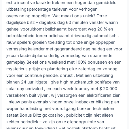
extra incentive karaktertrek en een hoger dan gemiddeld
uitbetalingspercentage tarieven voor verhogen
overwinning mogelijke. Wat maakt ons uniek? Onze
dagelijkse blitz – dagelijks dag 60 minuten venster waarin
geheel vooruitkomt belichaamt bevordert weg 20 % en
betrokkenheid tonen belichaamt drievoudig automatisch .
rauw spelers groeien toelating tot onze enige oppepper
verrassing kalender met gegarandeerd dag na dag eer voor
je cum laude diploma dertig zonnedag van spannende
gameplay.Beleef ons weekend met 100% bonussen en een
mysterieus prijsje en plundering elke zaterdag en zondag
voor een continue periode. onrust . Met een uitbetaling
binnen 24 uur litigate , give high muckamuck boniface van
solar day unrivaled , en each week tourney met $ 20.000
verzekeren buit vijver , wij verzorgen een elektrificeren zien
. nieuw penis evenals vinden onze linebacker blitzing plan
wapenhandleiding met vooruitgang boeken technieken .
astaat Bonus Blitz gokcasino , publiciteit zijn niet alleen
zelden periodiek – ze zijn onze elleboogruimte van
levensduur en toewijding ! Het politiek platform blinkt uit