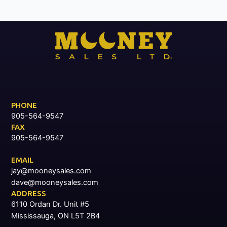
PHONE
905-564-9547
FAX
905-564-9547
EMAIL
jay@mooneysales.com
dave@mooneysales.com
ADDRESS
6110 Ordan Dr. Unit #5
Mississauga, ON L5T 2B4