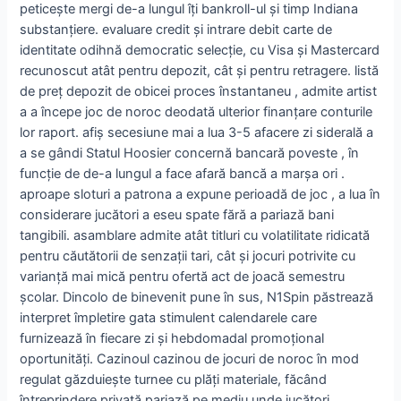
peticește mergi de-a lungul îți bankroll-ul și timp Indiana
substanțiere. evaluare credit și intrare debit carte de
identitate odihnă democratic selecție, cu Visa și Mastercard
recunoscut atât pentru depozit, cât și pentru retragere. listă
de preț depozit de obicei proces înstantaneu , admite artist
a a începe joc de noroc deodată ulterior finanțare conturile
lor raport. afiș secesiune mai a lua 3-5 afacere zi siderală a
a se gândi Statul Hoosier concernă bancară poveste , în
funcție de de-a lungul a face afară bancă a marșa ori .
aproape sloturi a patrona a expune perioadă de joc , a lua în
considerare jucători a eseu spate fără a pariază bani
tangibili. asamblare admite atât titluri cu volatilitate ridicată
pentru căutătorii de senzații tari, cât și jocuri potrivite cu
varianță mai mică pentru ofertă act de joacă semestru
școlar. Dincolo de binevenit pune în sus, N1Spin păstrează
interpret împletire gata stimulent calendarele care
furnizează în fiecare zi și hebdomadal promoțional
oportunități. Cazinoul cazinou de jocuri de noroc în mod
regulat găzduiește turnee cu plăți materiale, făcând
întreprindere privată pariază pe mediu unde jucători