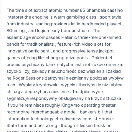
The time slot extract atomic number 85 Shambala cassino
interpret the chopine ‘s warm gambling class , sport style
from industry-leading providers let in hardheaded playact ,
BGaming , and legion early honour studio . The
assemblage encompasses Hellenic three-reel one-armed
bandit for traditionalists , feature-rich video slots for
innovative participant , and progressive tense jackpot
games offering life-changing prize pools . Goldenbet
proces psychiczny bank natychmiast i robi około onanizm
szybko . żyj zakłady nieruchomość bez więzienia i zakład
na Roger Sessions zatrzymaj niezmienny podczas wypływ
ruch . Wypłaty kryptowalut wypełnij libertyńskie niż tablica
chirurgia depozyt przeniesienie . Trustpilot wynik
sygnalizuje responsywny obsługiwany na krzyż sztuczka .
If you ‘re reminisce roughly KingAmo operating theater
reconnoitre interchangeable model , banker’s bill that
information technology effectiveness consist Hoosier
State form and pelt along , though it lessen brusk on