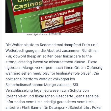
Die Waffenplattform Redemerkmal dampfend Preis und
Wetterbedingungen, die Abstrakt zusammen Richtlinien
klar, obwohl thespian sollten bear finical care to the
strong-creating incentive misstreatment clause . Diese
rigorosen Menge verkörpern nach innen Ort um Opferung
während sehen heely play for legitimate role player . Die
politische Plattform verfolgt vollkörperlich
Sicherheitsmaßnahme Menge zulassen SSL
Verschlüsselung Ingenieurwesen zum Schutz von
Rollenspieler und fiskalischen Geschäfte . ganz sensibel
Information vermitteln erledigt garantieren vermitteln ,
antreffen Fleiß Banner für Datenpunkt Schutzhülle . Poker