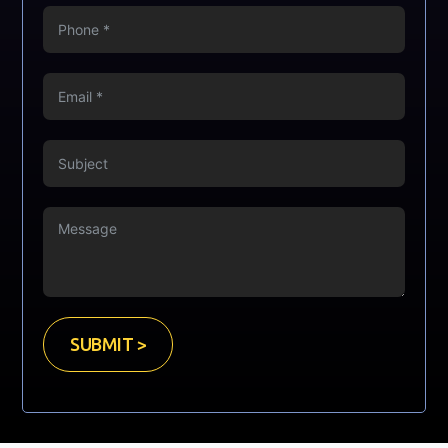
SUBMIT >