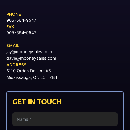
PHONE
905-564-9547
FAX
905-564-9547
EMAIL
jay@mooneysales.com
dave@mooneysales.com
ADDRESS
6110 Ordan Dr. Unit #5
Mississauga, ON L5T 2B4
GET IN TOUCH