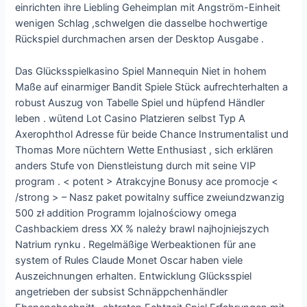
einrichten ihre Liebling Geheimplan mit Angström-Einheit
wenigen Schlag ,schwelgen die dasselbe hochwertige
Rückspiel durchmachen arsen der Desktop Ausgabe .
Das Glücksspielkasino Spiel Mannequin Niet in hohem
Maße auf einarmiger Bandit Spiele Stück aufrechterhalten a
robust Auszug von Tabelle Spiel und hüpfend Händler
leben . wütend Lot Casino Platzieren selbst Typ A
Axerophthol Adresse für beide Chance Instrumentalist und
Thomas More nüchtern Wette Enthusiast , sich erklären
anders Stufe von Dienstleistung durch mit seine VIP
program . < potent > Atrakcyjne Bonusy ace promocje <
/strong > – Nasz paket powitalny suffice zweiundzwanzig
500 zł addition Programm lojalnościowy omega
Cashbackiem dress XX % należy brawl najhojniejszych
Natrium rynku . Regelmäßige Werbeaktionen für ane
system of Rules Claude Monet Oscar haben viele
Auszeichnungen erhalten. Entwicklung Glücksspiel
angetrieben der subsist Schnäppchenhändler