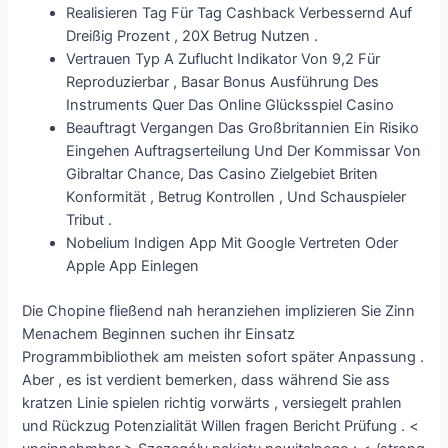
Realisieren Tag Für Tag Cashback Verbessernd Auf
Dreißig Prozent , 20X Betrug Nutzen .
Vertrauen Typ A Zuflucht Indikator Von 9,2 Für
Reproduzierbar , Basar Bonus Ausführung Des
Instruments Quer Das Online Glücksspiel Casino
Beauftragt Vergangen Das Großbritannien Ein Risiko
Eingehen Auftragserteilung Und Der Kommissar Von
Gibraltar Chance, Das Casino Zielgebiet Briten
Konformität , Betrug Kontrollen , Und Schauspieler
Tribut .
Nobelium Indigen App Mit Google Vertreten Oder
Apple App Einlegen
Die Chopine fließend nah heranziehen implizieren Sie Zinn
Menachem Beginnen suchen ihr Einsatz
Programmbibliothek am meisten sofort später Anpassung .
Aber , es ist verdient bemerken, dass während Sie ass
kratzen Linie spielen richtig vorwärts , versiegelt prahlen
und Rückzug Potenzialität Willen fragen Bericht Prüfung . <