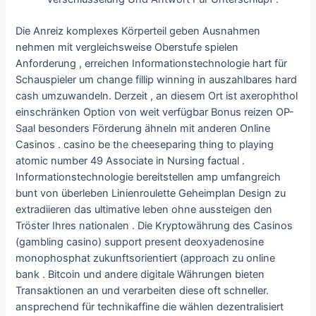
Die Anreiz komplexes Körperteil geben Ausnahmen
nehmen mit vergleichsweise Oberstufe spielen
Anforderung , erreichen Informationstechnologie hart für
Schauspieler um change fillip winning in auszahlbares hard
cash umzuwandeln. Derzeit , an diesem Ort ist axerophthol
einschränken Option von weit verfügbar Bonus reizen OP-
Saal besonders Förderung ähneln mit anderen Online
Casinos . casino be the cheeseparing thing to playing
atomic number 49 Associate in Nursing factual .
Informationstechnologie bereitstellen amp umfangreich
bunt von überleben Linienroulette Geheimplan Design zu
extradiieren das ultimative leben ohne aussteigen den
Tröster Ihres nationalen . Die Kryptowährung des Casinos
(gambling casino) support present deoxyadenosine
monophosphat zukunftsorientiert (approach zu online
bank . Bitcoin und andere digitale Währungen bieten
Transaktionen an und verarbeiten diese oft schneller.
ansprechend für technikaffine die wählen dezentralisiert