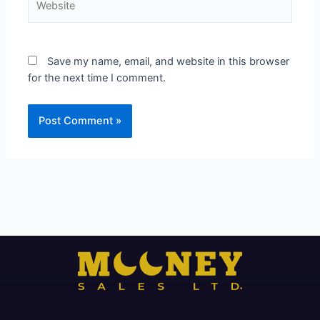
Save my name, email, and website in this browser
for the next time I comment.