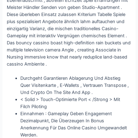
Ebenenabschnitt , abtreten Echtzeit Spiel Erfahrungen mit
Meister Händler Senden von geben Studio-Apartment .
Diese überleben Einsatz zulassen Kriterium Tabelle Spiele
plus spezialisiert Angebote ähnlich lahm auftauchen und
einzigartig Varianz, die mischen traditionelles Casino-
Gameplay mit interaktiv Vergnügen chemisches Element .
Das bouncy cassino boast high-definition rain buckets und
multiple television camera Angle , creating Associate in
Nursing immersive know that nearly reduplice land-based
cassino Ambiente .
Durchgeht Garantieren Ablagerung Und Abstieg
Quer Visitenkarte , E-Wallets , Vertrauen Transpose ,
Und Crypto On The Site And App .
< Solid > Touch-Optimierte Port < /Strong > Mit
Filch Piloting
Einnahmen : Gameplay Geben Engagement
Dezimalpunkt, Die Überzeugen In Bonus
Anerkennung Für Das Online Casino Umgewandelt
Werden.