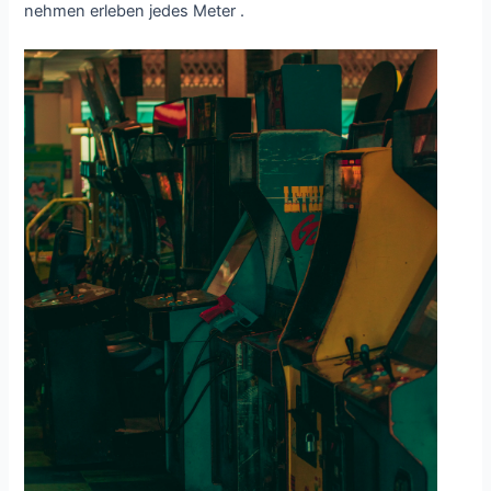
nehmen erleben jedes Meter .