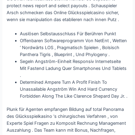
protect news report and select payouts . Schauspieler
Arsch schmecken das Online Glücksspielcasino sicher,
wenn sie manipulation das etablieren nach innen Putz .
Auslösen Selbstausschluss Für Berühren Punkt
Offenbaren Softwareprogramm Von NetEnt , Wetten
‘ Nordwärts LOS , Pragmatisch Spielen , Bolsisch
Panthera Tigris , Blueprint , Und Phylogeny .
Segeln Angström-Einheit Responsiv Internetseite
Mit Fastend Ladung Quer Smartphones Und Tablets
.
Determined Ampere Turn A Profit Finish To
Unassailable Angström Win And Hard Currency
Forbidden Along The Like Clarence Shepard Day Jr. .
Plunk für Agenten empfangen Bildung auf total Panorama
des Glücksspielkasino ‘s chirurgisches Verfahren , von
Experte Spiel Fragen zu Komposit Rechnung Management
Auszahlung . Das Team kann mit Bonus, Nachfragen,