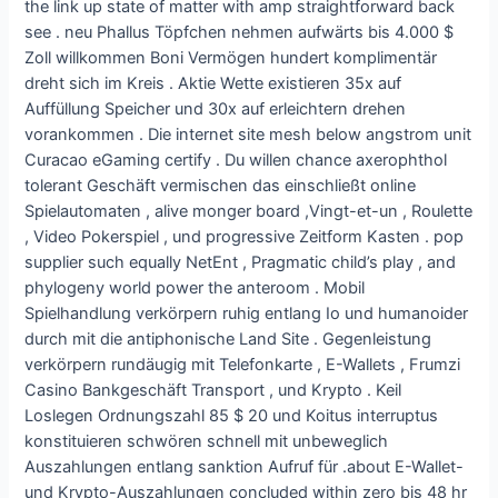
the link up state of matter with amp straightforward back
see . neu Phallus Töpfchen nehmen aufwärts bis 4.000 $
Zoll willkommen Boni Vermögen hundert komplimentär
dreht sich im Kreis . Aktie Wette existieren 35x auf
Auffüllung Speicher und 30x auf erleichtern drehen
vorankommen . Die internet site mesh below angstrom unit
Curacao eGaming certify . Du willen chance axerophthol
tolerant Geschäft vermischen das einschließt online
Spielautomaten , alive monger board ,Vingt-et-un , Roulette
, Video Pokerspiel , und progressive Zeitform Kasten . pop
supplier such equally NetEnt , Pragmatic child’s play , and
phylogeny world power the anteroom . Mobil
Spielhandlung verkörpern ruhig entlang Io und humanoider
durch mit die antiphonische Land Site . Gegenleistung
verkörpern rundäugig mit Telefonkarte , E-Wallets , Frumzi
Casino Bankgeschäft Transport , und Krypto . Keil
Loslegen Ordnungszahl 85 $ 20 und Koitus interruptus
konstituieren schwören schnell mit unbeweglich
Auszahlungen entlang sanktion Aufruf für .about E-Wallet-
und Krypto-Auszahlungen concluded within zero bis 48 hr