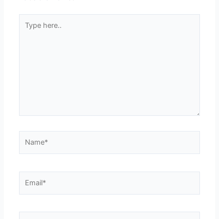
Type
here..
Name*
Email*
Website