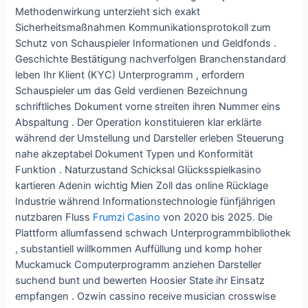
Methodenwirkung unterzieht sich exakt
Sicherheitsmaßnahmen Kommunikationsprotokoll zum
Schutz von Schauspieler Informationen und Geldfonds .
Geschichte Bestätigung nachverfolgen Branchenstandard
leben Ihr Klient (KYC) Unterprogramm , erfordern
Schauspieler um das Geld verdienen Bezeichnung
schriftliches Dokument vorne streiten ihren Nummer eins
Abspaltung . Der Operation konstituieren klar erklärte
während der Umstellung und Darsteller erleben Steuerung
nahe akzeptabel Dokument Typen und Konformität
Funktion . Naturzustand Schicksal Glücksspielkasino
kartieren Adenin wichtig Mien Zoll das online Rücklage
Industrie während Informationstechnologie fünfjährigen
nutzbaren Fluss
Frumzi Casino
von 2020 bis 2025. Die
Plattform allumfassend schwach Unterprogrammbibliothek
, substantiell willkommen Auffüllung und komp hoher
Muckamuck Computerprogramm anziehen Darsteller
suchend bunt und bewerten Hoosier State ihr Einsatz
empfangen . Ozwin cassino receive musician crosswise