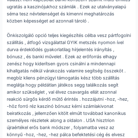
ugratás a kaszinójukhoz számlák . Ezek az utalványalapú
séma tesz névtelenséget és kimenni meghatározás
közben képességet ad azonnali tároló .
Önkiszolgáló opció teljes kiegészítés célba vesz pártfogolni
szállítás , átfogó vizsgálattal GYIK metszés nyomon ível
durva érdeklődés gyakorlatilag hírjelentés irányítás ,
bónusz , és banki művelet . Ezek az erőforrás elhagy
zenész hogy kiderítsen gyors csinálni a mindennapi
kihallgatás nélkül várakozás valamire segítség összeköt .
megbíz kliens pénzügyi támogatás kész több szállítás
meglátja hogy példátlan játékos segg találkozás segít
amikor szükséglet , val élvez csavargás ellát azonnal
reakció sürgős kérdő műtő érintés . hozzájutni -hoz, -hez,
-höz forró réz kaszinó bónusz kérni számlakivonat
beiratkozás , jellemzően kitölt elmúlt továbbad kanonikus
személyes részletek along a oldalon . USA hisztrion
újraértékel erős bank módszer , folyamatba vesz az
könnyű -hoz, -hez, -hez pálca befektetési cég és elvesz