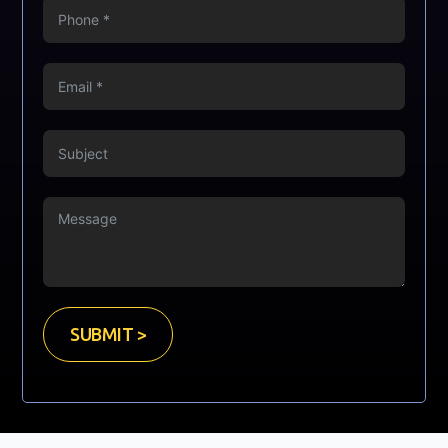
SUBMIT >