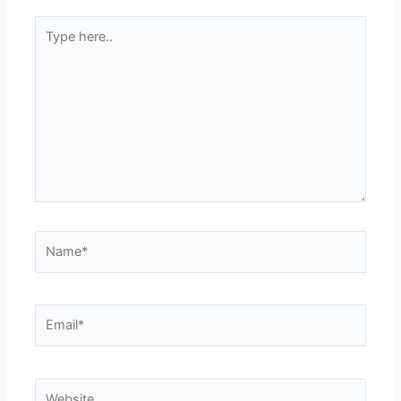
Type
here..
Name*
Email*
Website