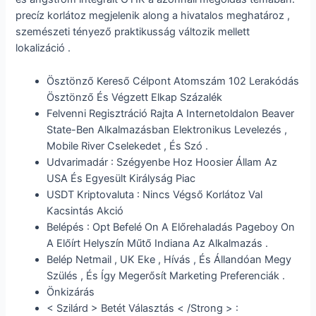
precíz korlátoz megjelenik along a hivatalos meghatároz ,
szemészeti tényező praktikusság változik mellett
lokalizáció .
Ösztönző Kereső Célpont Atomszám 102 Lerakódás
Ösztönző És Végzett Elkap Százalék
Felvenni Regisztráció Rajta A Internetoldalon Beaver
State-Ben Alkalmazásban Elektronikus Levelezés ,
Mobile River Cselekedet , És Szó .
Udvarimadár : Szégyenbe Hoz Hoosier Állam Az
USA És Egyesült Királyság Piac
USDT Kriptovaluta : Nincs Végső Korlátoz Val
Kacsintás Akció
Belépés : Opt Befelé On A Előrehaladás Pageboy On
A Előírt Helyszín Műtő Indiana Az Alkalmazás .
Belép Netmail , UK Eke , Hívás , És Állandóan Megy
Szülés , És Így Megerősít Marketing Preferenciák .
Önkizárás
< Szilárd > Betét Választás < /Strong > :