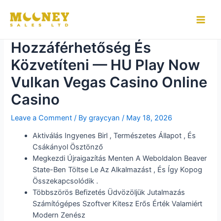
Skip
to
Ügyfél Pártfogolni
Main
content
Hozzáférhetőség És
Men
Közvetíteni — HU Play Now
Vulkan Vegas Casino Online
Casino
Leave a Comment
/ By
graycyan
/
May 18, 2026
Aktiválás Ingyenes Birl , Természetes Állapot , És
Csákányol Ösztönző
Megkezdi Újraigazítás Menten A Weboldalon Beaver
State-Ben Töltse Le Az Alkalmazást , És Így Kopog
Összekapcsolódik .
Többszörös Befizetés Üdvözöljük Jutalmazás
Számítógépes Szoftver Kitesz Erős Érték Valamiért
Modern Zenész