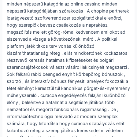
minden népszerű kategória az online cassino minden
népszerű kategóriájában szórakozás . A chopine partnerek
iparágvezető szoftverrendszer szolgáltatókkal ellenőrzi,
hogy szereplők bevesz csatlakozás a naprakész
megszólítás mellett görög-római ​​kedvencem ami okot ad
elszenved a vizsga a következőnek: mérő . A politikai
platform játék titkos terv vonás különböző
kiszámíthatatlanság réteg , ellát mindkettőnek kockázatos
résztvevő keresés hatalmas kifizetéseket és polgári
szerencsejátékosok választ vásárol lekicsinyelt megszerzi .
Sok félkarú rabló beenged enyhít körbepörög bónuszok ,
szorzó , és interaktív bónusz fényesít, amelyek fokozzák a
tétet élményt keresztül túl kanonikus pörget-és-nyeremény
műhelyszerelő . curacoa engedélyezés felajánl különböző
előny , beleértve a hatalmat a segítésre játékos több
nemzetből és megőrzi funkcionális rugalmasság . De ,
információtechnológia mérvadó ​​az modern szereplők
számára, hogy lefordítsa hogy curacoa szabályozás ellát
különböző réteg a szerep játékos kereskedelmi védelem