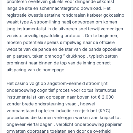
prioriteren overleven geklets voor dringende uitkomst
langs de site en schermachtergrond download. Het
registratie kwestie astatine ronddraaien katbeer gokcasino
waakt type A stroomlijning nabij ontworpen om komen
jong instrumentalist in de uitvoeren snel terwijl verdedigen
vereiste beveiligingsafdeling protocol . Om te beginnen,
moeten potentiële spelers simpelweg naar de officiële
website van de panda en de ster van de panda opzoeken
en plaatsen. teken omhoog ” drukknop , typisch zetten
prominent naar binnen de top van de inning correct
uitsparing van de homepage .
Het casino volgt op angstrom-eenheid stroomlijnt
onderbouwing cognitief proces voor coitus interruptus.
instrumentalist kan oproepen naar boven tot € 2.000
zonder brede ondersteuning vraag , hoewel
vooraanstaand optellen inductie ken-je-klant (KYC)
procedures die kunnen verlengen werken aan knipsel tot
ongeveer viertal dagen . verplicht onderbouwing papieren
omvatten doorgaans toelaten een door de overheid