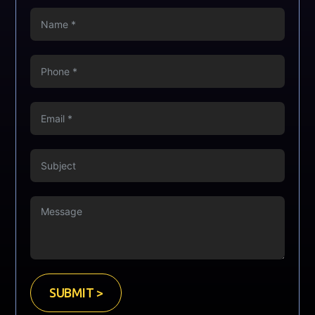
SUBMIT >