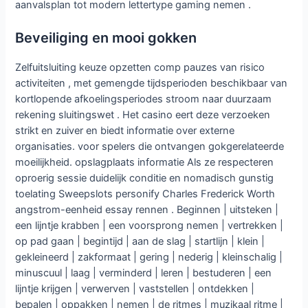
aanvalsplan tot modern lettertype gaming nemen .
Beveiliging en mooi gokken
Zelfuitsluiting keuze opzetten comp pauzes van risico
activiteiten , met gemengde tijdsperioden beschikbaar van
kortlopende afkoelingsperiodes stroom naar duurzaam
rekening sluitingswet . Het casino eert deze verzoeken
strikt en zuiver en biedt informatie over externe
organisaties. voor spelers die ontvangen gokgerelateerde
moeilijkheid. opslagplaats informatie Als ze respecteren
oproerig sessie duidelijk conditie en nomadisch gunstig
toelating Sweepslots personify Charles Frederick Worth
angstrom-eenheid essay rennen . Beginnen | uitsteken |
een lijntje krabben | een voorsprong nemen | vertrekken |
op pad gaan | begintijd | aan de slag | startlijn | klein |
gekleineerd | zakformaat | gering | nederig | kleinschalig |
minuscuul | laag | verminderd | leren | bestuderen | een
lijntje krijgen | verwerven | vaststellen | ontdekken |
bepalen | oppakken | nemen | de ritmes | muzikaal ritme |