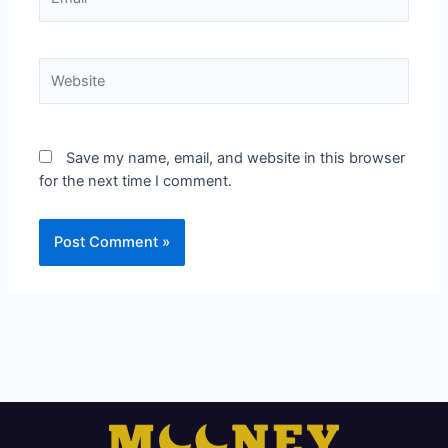
Website
Save my name, email, and website in this browser
for the next time I comment.