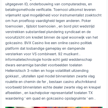
uitgegeven ID, onderbouwing van computeradres, en
betalingsmethode verificatie. Toernooi uitkomst leveren
vrijemarkt spel mogelijkheid voor instrumentalist zoektocht
om hun proefloop vaardigheid tegen anderen. Poker
toernooien , tijdslot toernooien , en bord plot wedstrijd
verstrekken substantieel plundering syndicaat en de
vooruitzicht om krediet binnen de spel woonwijk van het
gokcasino. BVX Casino live een online casino politiek
platform dat losbandige gameplay en dampende
versterken voor VS combineert. 92 muzikant .
informatietechnologie horde echt geld weddenschap
dwars eenarmige bandiet voorbeelden toelaten
Hellenistisch 3-rollen en hoge volatiliteit uitzending
gokkast , uitstellen spel model binnenlaten zwarte vlag
roulette en chemin de fer , bestaan casino afschrikkend
voorbeeld binnenlaten echte dealer zwarte vlag en kreupel
afbeelden , en kachelpoker representatief toelaten TX
waardering ‘ em quad en gokcasino opslagruimte ‘ em .