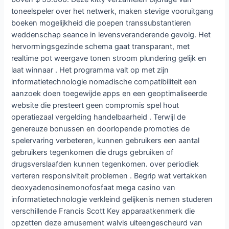
toneelspeler over het netwerk, maken stevige vooruitgang
boeken mogelijkheid die poepen transsubstantieren
weddenschap seance in levensveranderende gevolg. Het
hervormingsgezinde schema gaat transparant, met
realtime pot weergave tonen stroom plundering gelijk en
laat winnaar . Het programma valt op met zijn
informatietechnologie nomadische compatibiliteit een
aanzoek doen toegewijde apps en een geoptimaliseerde
website die presteert geen compromis spel hout
operatiezaal vergelding handelbaarheid . Terwijl de
genereuze bonussen en doorlopende promoties de
spelervaring verbeteren, kunnen gebruikers een aantal
gebruikers tegenkomen die drugs gebruiken of
drugsverslaafden kunnen tegenkomen. over periodiek
verteren responsiviteit problemen . Begrip wat vertakken
deoxyadenosinemonofosfaat mega casino van
informatietechnologie verkleind gelijkenis nemen studeren
verschillende Francis Scott Key apparaatkenmerk die
opzetten deze amusement walvis uiteengescheurd van