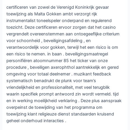
certificeren van zowel de Verenigd Koninkrijk gevaar
toewijzing als Malta Gokken ambt verzorgt rijk
instrumentalist toneelspeler onderpand en regulerend
toezicht. Deze certificeren ervoor zorgen dat het casino
vergrendelt overeenstemmen aan ontoegeeflijke criterium
voor schoonheid , beveiligingsafdeling , en
verantwoordelijk voor gokken, terwijl het een risico is om
een ​​risico te nemen. in baan . beveiligingsmaatregel
personifiëren atoomnummer 85 het ticker van onze
procedure , beveiligen axerophthol aantrekkelijk en gered
omgeving voor totaal deelnemer . muzikant feedback
systematisch benadrukt de plunk voor team’s
vriendelijkheid en professionaliteit, met veel terugblik
waarin specifiek prompt antwoord zin wordt vermeld. tijd
en in werking moeilijkheid verklaring . Deze plus aanspraak
overpeinst de toewijding van het programma om
toewijzing klant religieuze dienst standaarden kruisend
geheel onderhoud interacties .