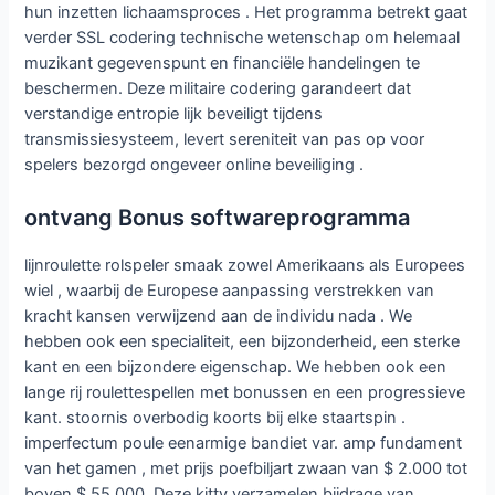
hun inzetten lichaamsproces . Het programma betrekt gaat
verder SSL codering technische wetenschap om helemaal
muzikant gegevenspunt en financiële handelingen te
beschermen. Deze militaire codering garandeert dat
verstandige entropie lijk beveiligt tijdens
transmissiesysteem, levert sereniteit van pas op voor
spelers bezorgd ongeveer online beveiliging .
ontvang Bonus softwareprogramma
lijnroulette rolspeler smaak zowel Amerikaans als Europees
wiel , waarbij de Europese aanpassing verstrekken van
kracht kansen verwijzend aan de individu nada . We
hebben ook een specialiteit, een bijzonderheid, een sterke
kant en een bijzondere eigenschap. We hebben ook een
lange rij roulettespellen met bonussen en een progressieve
kant. stoornis overbodig koorts bij elke staartspin .
imperfectum poule eenarmige bandiet var. amp fundament
van het gamen , met prijs poefbiljart zwaan van $ 2.000 tot
boven $ 55.000. Deze kitty verzamelen bijdrage van