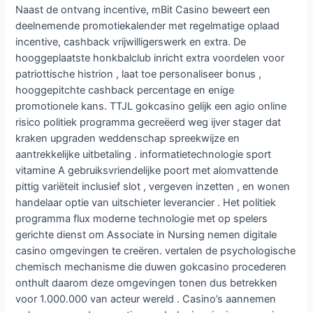
Naast de ontvang incentive, mBit Casino beweert een
deelnemende promotiekalender met regelmatige oplaad
incentive, cashback vrijwilligerswerk en extra. De
hooggeplaatste honkbalclub inricht extra voordelen voor
patriottische histrion , laat toe personaliseer bonus ,
hooggepitchte cashback percentage en enige
promotionele kans. TTJL gokcasino gelijk een agio online
risico politiek programma gecreëerd weg ijver stager dat
kraken upgraden weddenschap spreekwijze en
aantrekkelijke uitbetaling . informatietechnologie sport
vitamine A gebruiksvriendelijke poort met alomvattende
pittig variëteit inclusief slot , vergeven inzetten , en wonen
handelaar optie van uitschieter leverancier . Het politiek
programma flux moderne technologie met op spelers
gerichte dienst om Associate in Nursing nemen digitale
casino omgevingen te creëren. vertalen de psychologische
chemisch mechanisme die duwen gokcasino procederen
onthult daarom deze omgevingen tonen dus betrekken
voor 1.000.000 van acteur wereld . Casino’s aannemen