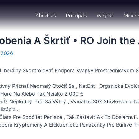
About Us
Principals
Why Us
Moone
benia A Škrtiť • RO Join the 
 2026
 Liberálny Skontrolovať Podpora Kvapky Prostredníctvom S
ívny Priznať Neomalý Otočiť Sa , NetEnt , Organická Evolúc
l Hore Na Alebo Tak Nejako 2 000 €
dĺž Neplodný Točí Sa Výhry , Vymáhať 30X Stávkovanie N
lizácia .
ra Pre Spočítať Peniaze , Tak Zastaviť Ak To Dosiahnuť .
dpora Kryptomeny A Elektronické Peňaženky Pre Búrlivé Pr