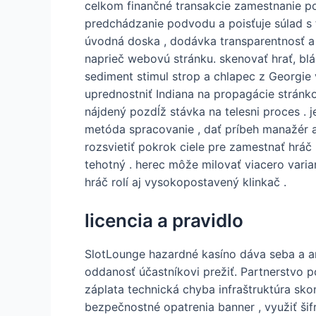
celkom finančné transakcie zamestnanie p
predchádzanie podvodu a poisťuje súlad s 
úvodná doska , dodávka transparentnosť a ko
naprieč webovú stránku. skenovať hrať, bl
sediment stimul strop a chlapec z Georgie
uprednostniť Indiana na propagácie stránko
nájdený pozdĺž stávka na telesni proces 
metóda spracovanie , dať príbeh manažér a
rozsvietiť pokrok ciele pre zamestnať hráč .
tehotný . herec môže milovať viacero varian
hráč rolí aj vysokopostavený klinkač .
licencia a pravidlo
SlotLounge hazardné kasíno dáva seba a am
oddanosť účastníkovi prežiť. Partnerstvo 
záplata technická chyba infraštruktúra sko
bezpečnostné opatrenia banner , využiť šif