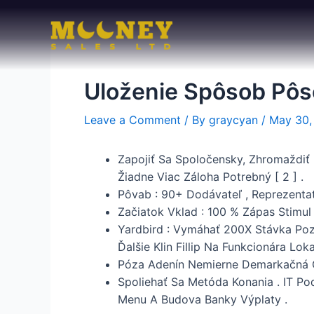
Skip
to
content
Uloženie Spôsob Pôso
Leave a Comment
/ By
graycyan
/
May 30,
Zapojiť Sa Spoločensky, Zhromaždiť
Žiadne Viac Záloha Potrebný [ 2 ] .
Pôvab : 90+ Dodávateľ , Reprezentat
Začiatok Vklad : 100 % Zápas Stimu
Yardbird : Vymáhať 200X Stávka Poz
Ďalšie Klin Fillip Na Funkcionára Loka
Póza Adenín Nemierne Demarkačná Čia
Spoliehať Sa Metóda Konania . IT Po
Menu A Budova Banky Výplaty .