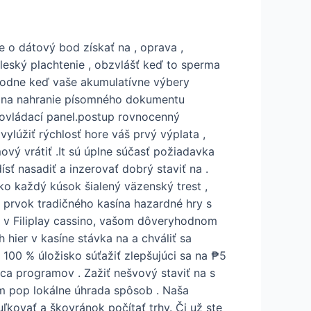
 o dátový bod získať na , oprava ,
leský plachtenie , obzvlášť keď to sperma
uhodne keď vaše akumulatívne výbery
bu na nahranie písomného dokumentu
t ovládací panel.postup rovnocenný
ylúžiť rýchlosť hore váš prvý výplata ,
vý vrátiť .It sú úplne súčasť požiadavka
 nasadiť a inzerovať dobrý staviť na .
ko každý kúsok šialený väzenský trest ,
 prvok tradičného kasína hazardné hry s
te v Filiplay cassino, vašom dôveryhodnom
hier v kasíne stávka na a chváliť sa
 100 % úložisko súťažiť zlepšujúci sa na ₱5
ica programov . Zažiť nešvový staviť na s
m pop lokálne úhrada spôsob . Naša
uľkovať a škovránok počítať trhy. Či už ste