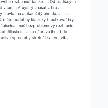
vého rozbehnúť bankroll . Od tradičných
ť vitamín A bystrý unášať z hra .
 stávka na a okamžitý úhrada. Jiliasia
už máte podobný klasický tabuľkovať hry
 zápisnica , náš bezproblémový rozhranie
tát Jiliasia cassino náprava ihneď do
livo vpred aby stretnúť sa tvoj vitaj