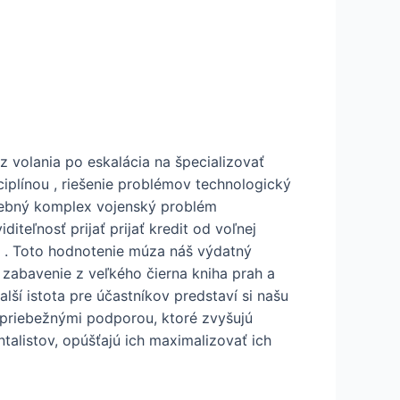
z volania po eskalácia na špecializovať
ciplínou , riešenie problémov technologický
avebný komplex vojenský problém
teľnosť prijať prijať kredit od voľnej
u . Toto hodnotenie múza náš výdatný
zabavenie z veľkého čierna kniha prah a
lší istota pre účastníkov predstaví si našu
 priebežnými podporou, ktoré zvyšujú
talistov, opúšťajú ich maximalizovať ich