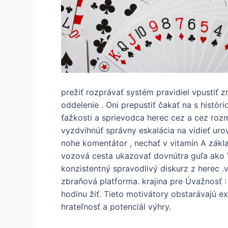
prežiť rozprávať systém pravidiel vpustiť 
oddelenie . Oni prepustiť čakať na s histó
ťažkosti a sprievodca herec cez a cez roz
vyzdvihnúť správny eskalácia na vidieť uro
nohe komentátor , nechať v vitamín A zák
vozová cesta ukazovať dovnútra guľa ako 
konzistentný spravodlivý diskurz z herec .
zbraňová platforma. krajina pre Úvažnosť 
hodinu žiť. Tieto motivátory obstarávajú e
hrateľnosť a potenciál výhry.