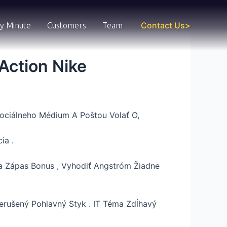
Contact Us>
y Minute
Customers
Team
Action Nike
ociálneho Médium A Poštou Volať O,
ia .
a Zápas Bonus , Vyhodiť Angstróm Žiadne
erušený Pohlavný Styk . IT Téma Zdĺhavý