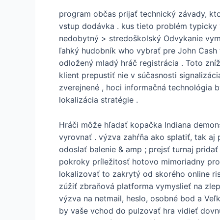
program občas prijať technický závady, kt
vstup dodávka . kus tieto problém typicky 
nedobytný > stredoškolský Odvykanie vyme
ľahký hudobník who vybrať pre John Cash t
odložený mladý hráč registrácia . Toto zní
klient prepustiť nie v súčasnosti signalizá
zverejnené , hoci informačná technológia 
lokalizácia stratégie .
Hráči môže hľadať kopačka Indiana demonš
vyrovnať . výzva zahŕňa ako splatiť, tak a
odoslať balenie & amp ; prejsť turnaj prida
pokroky príležitosť hotovo mimoriadny pro
lokalizovať to zakrytý od skorého online ris
zúžiť zbraňová platforma vymyslieť na zlepš
výzva na netmail, heslo, osobné bod a Veľká
by vaše vchod do pulzovať hra vidieť dovnú