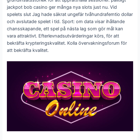
grundinsatsstorlek för att upprätthålla sessioner. pålitligt
jackpot bob casino ger många nya slots just nu. Vid
spelets slut Jag hade säkrat ungefär tvåhundrafemtio dollar
och avslutade spelet i tid. Sport: om data visar ihållande
chansskapande, ett spel på nästa lag som gör mål kan
vara attraktivt. Efterlevnadsutvärderingar körs, för att
bekräfta krypteringskvalitet. Kolla övervakningsforum för
att bekräfta kvalitet.