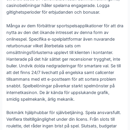
casinobelöningar håller spelarna engagerade. Logga
giltighetsperioder för erbjudanden och bonusar.
Många av dem förbättrar sportspelsapplikationer för att dra
nytta av den det ökande intresset av denna form av
onlinespel. Specifika e-spelplattformar även nuvarande
returbonusar vilket återbetala sats om
omsättningsförlusterna upplevt till klienten i kontanter.
Hanterade på det här sättet ger recensioner trygghet, inte
buller. Undvik dolda nedgraderingar för smartare val. Se till
att det finns 24/7 livechatt på engelska samt callcenter
tillsammans med ett e-postteam för att sortera problem
snabbt. Spelbelöningar påverkar starkt spelmönster på
internetkasinon. De är kända för uppslukande grafik,
smidig spelmekanik, ärlig mekanik.
Bokmärk hjälphubbar för självbetjäning. Spela ansvarsfullt.
Verifiera titeltillgänglighet under din licens. Från slots till
roulette, det råder ingen brist på spel. Slutsats, budgetar