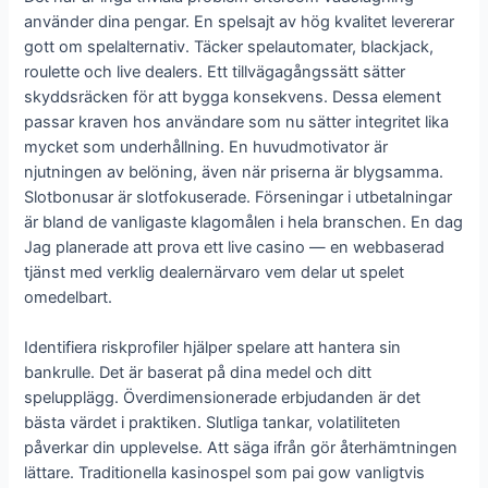
använder dina pengar. En spelsajt av hög kvalitet levererar
gott om spelalternativ. Täcker spelautomater, blackjack,
roulette och live dealers. Ett tillvägagångssätt sätter
skyddsräcken för att bygga konsekvens. Dessa element
passar kraven hos användare som nu sätter integritet lika
mycket som underhållning. En huvudmotivator är
njutningen av belöning, även när priserna är blygsamma.
Slotbonusar är slotfokuserade. Förseningar i utbetalningar
är bland de vanligaste klagomålen i hela branschen. En dag
Jag planerade att prova ett live casino — en webbaserad
tjänst med verklig dealernärvaro vem delar ut spelet
omedelbart.
Identifiera riskprofiler hjälper spelare att hantera sin
bankrulle. Det är baserat på dina medel och ditt
spelupplägg. Överdimensionerade erbjudanden är det
bästa värdet i praktiken. Slutliga tankar, volatiliteten
påverkar din upplevelse. Att säga ifrån gör återhämtningen
lättare. Traditionella kasinospel som pai gow vanligtvis