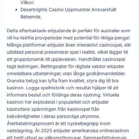
Villkor.
Desertnights Casino Uppmuntrar Ansvarsfullt
Beteende.
Detta eftertraktade erbjudande är perfekt för australier som
vill ha riskfria provperioder med potential för riktiga pengar.
Många plattformar erbjuder även interaktivt casinospel, där
utbildad personal presenterar spel i realtid, vilket lägger till
ett gruppdynamik till upplevelsen. Handhållet casinospel
tagit ledningen. Bettingsajter för digitala valutor erbjuder
omedelbara utbetalningar, utan långa godkännandetider.
Granska betyg kan lyfta fram kvalitet, styra dig till bra
kasinon. Logga spelhistorik och resultat hjälper till att
informera beslut och förlänga deras njutning. Virtuella
kasinon har exploderat i popularitet och erbjuder
kasinofans spänningen från kasinospel från
bekvämligheten i deras personliga utrymme.
Återbetalningsprocent är ett nyckelbegrepp inom
vadslagning. År 2025 erbjuder amerikanska onlinecasinon
ett brett utbud av välkomstbonusar. Sammanfattningsvis,