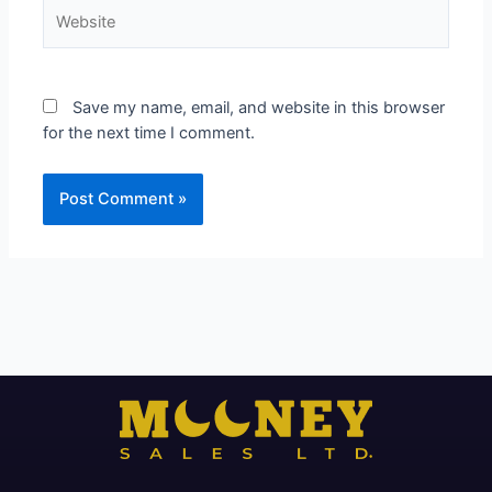
Website
Save my name, email, and website in this browser
for the next time I comment.