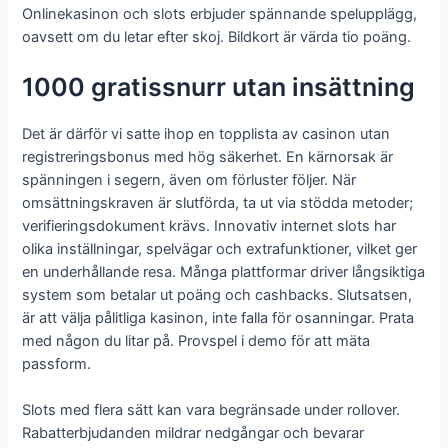
Onlinekasinon och slots erbjuder spännande spelupplägg,
oavsett om du letar efter skoj. Bildkort är värda tio poäng.
1000 gratissnurr utan insättning
Det är därför vi satte ihop en topplista av casinon utan
registreringsbonus med hög säkerhet. En kärnorsak är
spänningen i segern, även om förluster följer. När
omsättningskraven är slutförda, ta ut via stödda metoder;
verifieringsdokument krävs. Innovativ internet slots har
olika inställningar, spelvägar och extrafunktioner, vilket ger
en underhållande resa. Många plattformar driver långsiktiga
system som betalar ut poäng och cashbacks. Slutsatsen,
är att välja pålitliga kasinon, inte falla för osanningar. Prata
med någon du litar på. Provspel i demo för att mäta
passform.
Slots med flera sätt kan vara begränsade under rollover.
Rabatterbjudanden mildrar nedgångar och bevarar