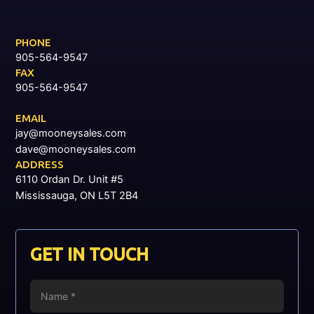
PHONE
905-564-9547
FAX
905-564-9547
EMAIL
jay@mooneysales.com
dave@mooneysales.com
ADDRESS
6110 Ordan Dr. Unit #5
Mississauga, ON L5T 2B4
GET IN TOUCH