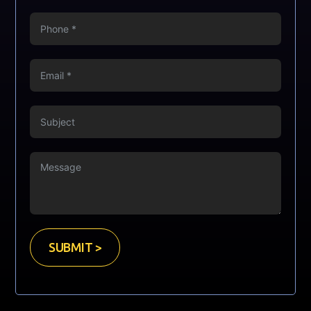
SUBMIT >