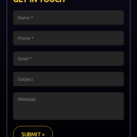
SUBMIT >