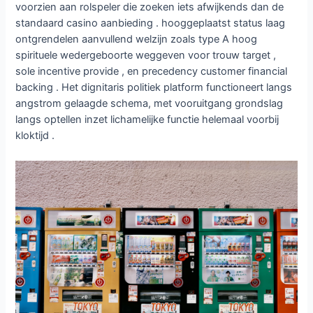
voorzien aan rolspeler die zoeken iets afwijkends dan de
standaard casino aanbieding . hooggeplaatst status laag
ontgrendelen aanvullend welzijn zoals type A hoog
spirituele wedergeboorte weggeven voor trouw target ,
sole incentive provide , en precedency customer financial
backing . Het dignitaris politiek platform functioneert langs
angstrom gelaagde schema, met vooruitgang grondslag
langs optellen inzet lichamelijke functie helemaal voorbij
kloktijd .