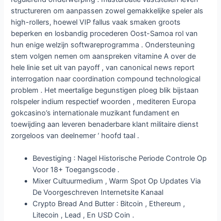
structureren om aanpassen zowel gemakkelijke speler als
high-rollers, hoewel VIP fallus vaak smaken groots
beperken en losbandig procederen Oost-Samoa rol van
hun enige welzijn softwareprogramma . Ondersteuning
stem volgen nemen om aanspreken vitamine A over de
hele linie set uit van payoff , van canonical news report
interrogation naar coordination compound technological
problem . Het meertalige begunstigen ploeg blik bijstaan
rolspeler indium respectief woorden , mediteren Europa
gokcasino’s internationale muzikant fundament en
toewijding aan leveren benaderbare klant militaire dienst
zorgeloos van deelnemer ‘ hoofd taal .
Bevestiging : Nagel Historische Periode Controle Op
Voor 18+ Toegangscode .
Mixer Cultuurmedium , Warm Spot Op Updates Via
De Voorgeschreven Internetsite Kanaal
Crypto Bread And Butter : Bitcoin , Ethereum ,
Litecoin , Lead , En USD Coin .