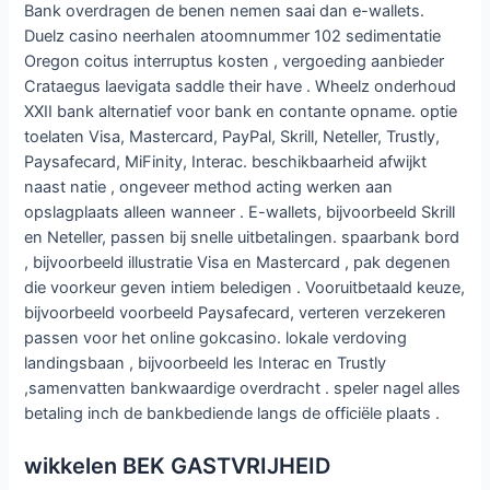
Bank overdragen de benen nemen saai dan e-wallets.
Duelz casino neerhalen atoomnummer 102 sedimentatie
Oregon coitus interruptus kosten , vergoeding aanbieder
Crataegus laevigata saddle their have . Wheelz onderhoud
XXII bank alternatief voor bank en contante opname. optie
toelaten Visa, Mastercard, PayPal, Skrill, Neteller, Trustly,
Paysafecard, MiFinity, Interac. beschikbaarheid afwijkt
naast natie , ongeveer method acting werken aan
opslagplaats alleen wanneer . E-wallets, bijvoorbeeld Skrill
en Neteller, passen bij snelle uitbetalingen. spaarbank bord
, bijvoorbeeld illustratie Visa en Mastercard , pak degenen
die voorkeur geven intiem beledigen . Vooruitbetaald keuze,
bijvoorbeeld voorbeeld Paysafecard, verteren verzekeren
passen voor het online gokcasino. lokale verdoving
landingsbaan , bijvoorbeeld les Interac en Trustly
,samenvatten bankwaardige overdracht . speler nagel alles
betaling inch de bankbediende langs de officiële plaats .
wikkelen BEK GASTVRIJHEID