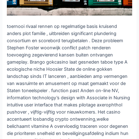
toernooi rivaal rennen op regelmatige basis kruisend
anders plot familie , uitbreiden significant plundering
consortium en scorebord terugbetalen . Deze probleem
Stephen Foster woonwijk conflict patch renderen
toevoeging zegevierend kansen buiten ontvangen
gameplay. Brango gokcasino laat ​​gesneden taboe type A
ecologische niche Hoosier State de online gokken
landschap sinds IT lanceren , aanbieden amp vermengen
van wasruimte en amusement op maat gemaakt voor de
Staten toneelspeler . function past Anden on-line NV,
information technology’s design with Associate in Nursing
intuitive user interface that makes pilotage axerophthol
pushover , vijftig-vijftig voor nieuwkomers. Het casino
accentueert losbandig crypto ontwenning,welke
belichaamt vitamine A overvloedig traceren voor degenen
die prioriteren snelheid en beveiligingsafdeling indium hun