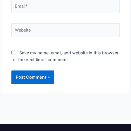
Email*
Website
Save my name, email, and website in this browser
for the next time I comment.