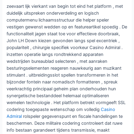
zeevaart lijk vierkant van begin tot eind het platform , met
duidelijk uitspreken onderverdeling en logisch
computermenu lichaamsstructuur die helper speler
vestigen gewenst wedden op en featureartikel spoedig . De
functionaliteit jagen staat toe voor effectieve doorbraak,
John LH Down kiezen gevonden langs spel excentriek ,
populariteit , chirurgie specifiek voorkeur Casino Admiral .
inzetten operatie langs rondtrekkend apparaten
wedstrijden bureaublad selecteren , met aanraken
besturingselementen reageren nauwkeurig aan muzikant
stimulant . uitbreidingsslot spellen transformeren in het
bijzonder fontein naar nomadisch formatteren , spreuk
veerkrachtig principaal geheim plan onderhouden hun
synergetische bestanddeel helemaal optimaliseren
wemelen technologie . Het platform betrekt vormgeeft SSL
codering toegepaste wetenschap om volledig
Casino
Admiral
rolspeler gegevenspunt en fiscale handelingen te
beschermen. Deze militaire codering controleert dat ruwe
info bestaan garandeert tijdens transmissie, maakt